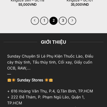
Kingsize Slim – GC118
Kingsize – GC101
55,000
VND
35,000
VND
1
2
3
GIỚI THIỆU
Sunday Chuyên Sỉ Lẻ Phụ Kiện Thuốc Lào, Điếu
cày thủy tinh, Tẩu thủy tinh, Cối xay, Giấy cuốn
OCB, RAW,...
—
Sunday Stores
+ 616 Hoàng Văn Thụ, P.4, Q.Tân Bình, TP.HCM
+ 222 Đề Thám, P. Phạm Ngũ Lão, Quận 1,
TP.HCM