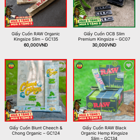
Giấy Cuốn RAW Organic
Giấy Cuốn OCB Slim
Kingsize Slim – GC135
Premium Kingsize – GC07
60,000
VND
30,000
VND
Add to
Add to
wishlist
wishlist
Giấy Cuốn Blunt Cheech &
Giấy Cuốn RAW Black
Chong Organic – GC124
Organic Hemp Kingsize
Slim – GC134