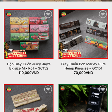
Add to
Add to
wishlist
wishlist
Hộp Giấy Cuốn Juicy Jay’s
Giấy Cuốn Bob Marley Pure
Bigsize Mix Roll – GC152
Hemp Kingsize – GC151
110,000
VND
70,000
VND
Add to
Add to
wishlist
wishlist