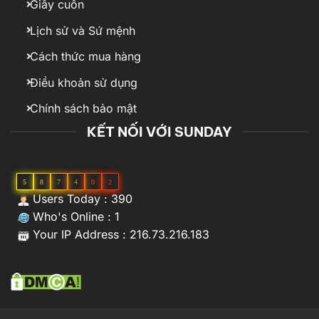
Giấy cuốn
Lịch sử và Sứ mệnh
Cách thức mua hàng
Điều khoản sử dụng
Chính sách bảo mật
KẾT NỐI VỚI SUNDAY
5
8
7
4
0
2
Users Today : 390
Who's Online : 1
Your IP Address : 216.73.216.183