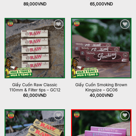
89,000
VND
65,000
VND
Add to
Add to
wishlist
wishlist
Giấy Cuốn Raw Classic
Giấy Cuốn Smoking Brown
110mm & Filter tips – GC12
Kingsize – GC06
60,000
VND
40,000
VND
Add to
Add to
wishlist
wishlist