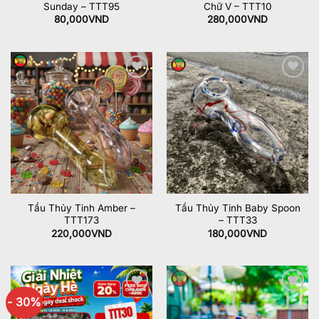
Sunday – TTT95
Chữ V – TTT10
80,000
VND
280,000
VND
Add to
Add to
wishlist
wishlist
Tẩu Thủy Tinh Amber –
Tẩu Thủy Tinh Baby Spoon
TTT173
– TTT33
220,000
VND
180,000
VND
- 30%
Add to
Add to
wishlist
wishlist