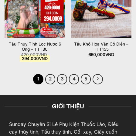
Tẩu Thủy Tinh Lọc Nước 6
Tẩu Khô Hoa Văn Cổ Điển –
Ống – TTT30
TTT155
420,000
VND
660,000
VND
Giá
Giá
294,000
VND
gốc
hiện
là:
tại
420,000VND.
là:
294,000VND.
1
2
3
4
5
GIỚI THIỆU
Sunday Chuyên Sỉ Lẻ Phụ Kiện Thuốc Lào, Điếu
cày thủy tinh, Tẩu thủy tinh, Cối xay, Giấy cuốn