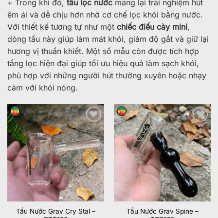
+ Trong khi đó,
tẩu lọc nước
mang lại trải nghiệm hút
êm ái và dễ chịu hơn nhờ cơ chế lọc khói bằng nước.
Với thiết kế tương tự như một
chiếc điếu cày mini
,
dòng tẩu này giúp làm mát khói, giảm độ gắt và giữ lại
hương vị thuần khiết. Một số mẫu còn được tích hợp
tầng lọc hiện đại giúp tối ưu hiệu quả làm sạch khói,
phù hợp với những người hút thường xuyên hoặc nhạy
cảm với khói nóng.
Add to
Add to
wishlist
wishlist
Tẩu Nước Grav Cry Stal –
Tẩu Nước Grav Spine –