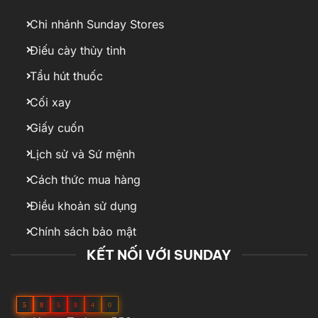
Chi nhánh Sunday Stores
Điếu cày thủy tinh
Tẩu hút thuốc
Cối xay
Giấy cuốn
Lịch sử và Sứ mệnh
Cách thức mua hàng
Điều khoản sử dụng
Chính sách bảo mật
KẾT NỐI VỚI SUNDAY
5
8
5
8
4
0