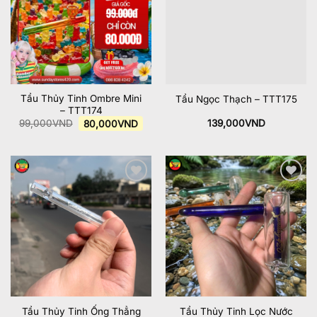
Tẩu Thủy Tinh Ombre Mini
Tẩu Ngọc Thạch – TTT175
– TTT174
Giá
Giá
99,000
VND
80,000
VND
139,000
VND
gốc
hiện
là:
tại
99,000VND.
là:
80,000VND.
Add to
Add to
wishlist
wishlist
Tẩu Thủy Tinh Ống Thẳng
Tẩu Thủy Tinh Lọc Nước