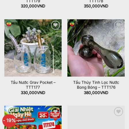
TTT179
TTT178
320,000
VND
350,000
VND
Add to
Add to
wishlist
wishlist
Tẩu Nước Grav Pocket –
Tẩu Thủy Tinh Lọc Nước
TTT177
Bong Bóng – TTT176
330,000
VND
380,000
VND
- 19%
Add to
Add to
wishlist
wishlist