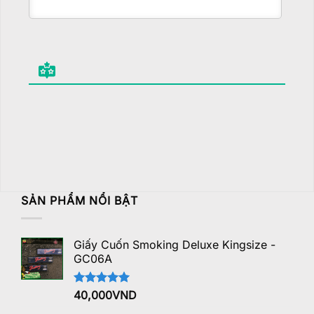
SẢN PHẨM NỔI BẬT
Giấy Cuốn Smoking Deluxe Kingsize -
GC06A
Được xếp
40,000
VND
hạng
5.00