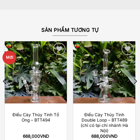
SẢN PHẨM TƯƠNG TỰ
Mới
Add to
Add to
wishlist
wishlist
Điếu Cày Thủy Tinh Tổ
Điếu Cày Thủy Tinh
Ong – BTT494
Double Loop – BTT489
(chỉ có tại chi nhánh Hà
Nội)
668,000
VND
688,000
VND