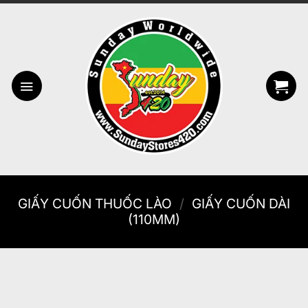
Bỏ
qua
nội
dung
GIẤY CUỐN THUỐC LÀO
/
GIẤY CUỐN DÀI
(110MM)