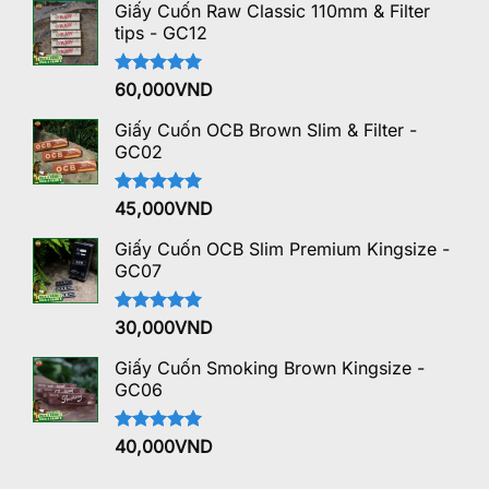
5 sao
Giấy Cuốn Raw Classic 110mm & Filter
tips - GC12
Được xếp
60,000
VND
hạng
5.00
5 sao
Giấy Cuốn OCB Brown Slim & Filter -
GC02
Được xếp
45,000
VND
hạng
5.00
5 sao
Giấy Cuốn OCB Slim Premium Kingsize -
GC07
Được xếp
30,000
VND
hạng
5.00
5 sao
Giấy Cuốn Smoking Brown Kingsize -
GC06
Được xếp
40,000
VND
hạng
5.00
5 sao