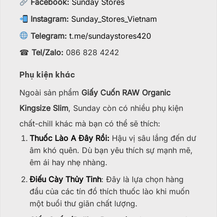
Facebook:
Sunday Stores
Instagram:
Sunday_Stores_Vietnam
Telegram:
t.me/sundaystores420
☎
Tel/Zalo:
086 828 4242
Phụ kiện khác
Ngoài sản phẩm
Giấy Cuốn RAW Organic
Kingsize Slim
,
Sunday còn có nhiều phụ kiện
chất-chill khác mà bạn có thể sẽ thích:
Thuốc Lào A Đây Rồi:
Hậu vị sâu lắng đến dư
âm khó quên. Dù bạn yêu thích sự mạnh mẽ,
êm ái hay nhẹ nhàng.
Điếu Cày Thủy Tinh
: Đây là lựa chọn hàng
đầu của các tín đồ thích thuốc lào khi muốn
một buổi thư giãn chất lượng.