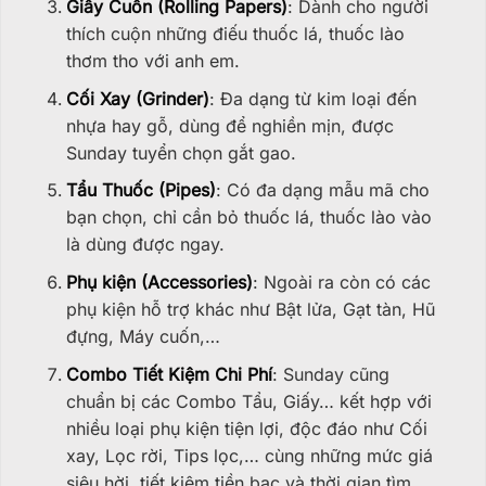
Giấy Cuốn (Rolling Papers)
: Dành cho người
thích cuộn những điếu thuốc lá, thuốc lào
thơm tho với anh em.
Cối Xay (Grinder)
: Đa dạng từ kim loại đến
nhựa hay gỗ, dùng để nghiền mịn, được
Sunday tuyển chọn gắt gao.
Tẩu Thuốc (Pipes)
: Có đa dạng mẫu mã cho
bạn chọn, chỉ cần bỏ thuốc lá, thuốc lào vào
là dùng được ngay.
Phụ kiện (Accessories)
: Ngoài ra còn có các
phụ kiện hỗ trợ khác như Bật lửa, Gạt tàn, Hũ
đựng, Máy cuốn,…
Combo Tiết Kiệm Chi Phí
: Sunday cũng
chuẩn bị các Combo Tẩu, Giấy… kết hợp với
nhiều loại phụ kiện tiện lợi, độc đáo như Cối
xay, Lọc rời, Tips lọc,… cùng những mức giá
siêu hời, tiết kiệm tiền bạc và thời gian tìm