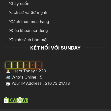
Giấy cuốn
Lịch sử và Sứ mệnh
Cách thức mua hàng
Điều khoản sử dụng
Chính sách bảo mật
KẾT NỐI VỚI SUNDAY
5
8
6
0
8
5
Users Today : 220
Who's Online : 5
Your IP Address : 216.73.217.13