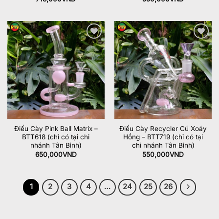
Add to
Add to
wishlist
wishlist
Điếu Cày Pink Ball Matrix –
Điếu Cày Recycler Cú Xoáy
BTT618 (chỉ có tại chi
Hồng – BTT719 (chỉ có tại
nhánh Tân Bình)
chi nhánh Tân Bình)
650,000
VND
550,000
VND
1
2
3
4
…
24
25
26