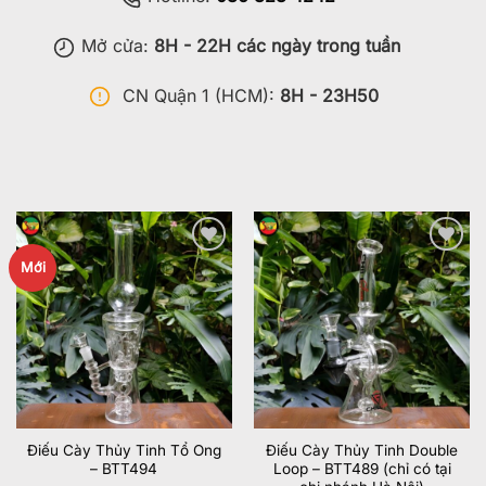
Mở cửa:
8H - 22H các ngày trong tuần
CN Quận 1 (HCM):
8H - 23H50
Add to
Add to
Mới
wishlist
wishlist
Điếu Cày Thủy Tinh Tổ Ong
Điếu Cày Thủy Tinh Double
– BTT494
Loop – BTT489 (chỉ có tại