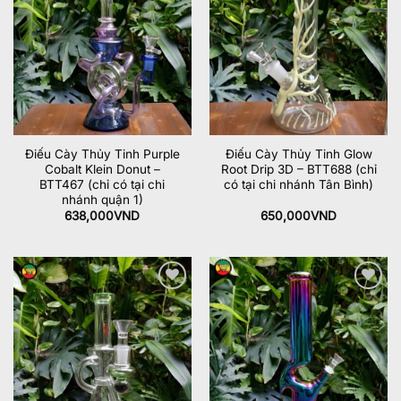
Add to
Add to
wishlist
wishlist
Điếu Cày Thủy Tinh Purple
Điếu Cày Thủy Tinh Glow
Cobalt Klein Donut –
Root Drip 3D – BTT688 (chỉ
BTT467 (chỉ có tại chi
có tại chi nhánh Tân Bình)
nhánh quận 1)
638,000
VND
650,000
VND
Add to
Add to
wishlist
wishlist