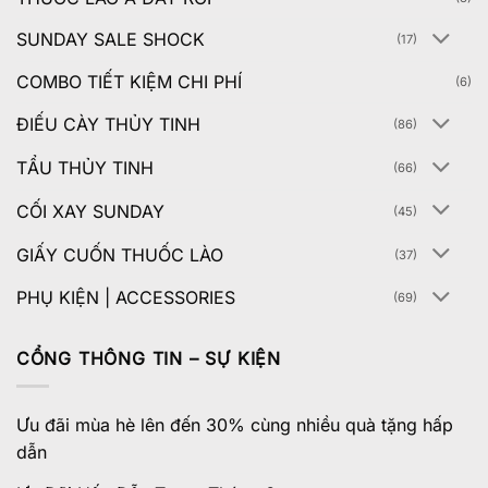
SUNDAY SALE SHOCK
(17)
COMBO TIẾT KIỆM CHI PHÍ
(6)
ĐIẾU CÀY THỦY TINH
(86)
TẨU THỦY TINH
(66)
CỐI XAY SUNDAY
(45)
GIẤY CUỐN THUỐC LÀO
(37)
PHỤ KIỆN | ACCESSORIES
(69)
CỔNG THÔNG TIN – SỰ KIỆN
Ưu đãi mùa hè lên đến 30% cùng nhiều quà tặng hấp
dẫn