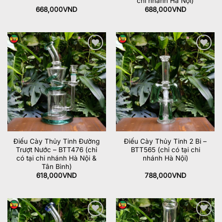
chi nhánh Hà Nội)
668,000
VND
688,000
VND
Add to
Add to
wishlist
wishlist
Điếu Cày Thủy Tinh Đường
Điếu Cày Thủy Tinh 2 Bi –
Trượt Nước – BTT476 (chỉ
BTT565 (chỉ có tại chi
có tại chi nhánh Hà Nội &
nhánh Hà Nội)
Tân Bình)
618,000
VND
788,000
VND