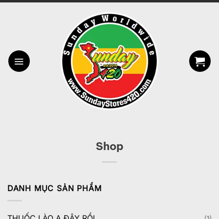
Bỏ
qua
nội
dung
Shop
DANH MỤC SẢN PHẨM
THUỐC LÀO A ĐÂY RỒI
(3)