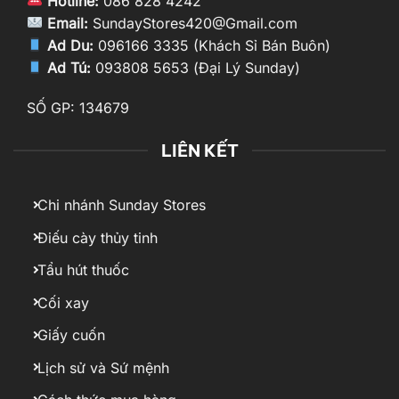
Hotline:
086 828 4242
Email:
SundayStores420@Gmail.com
Ad Du:
096166 3335 (Khách Sỉ Bán Buôn)
Ad Tú:
093808 5653 (Đại Lý Sunday)
SỐ GP: 134679
LIÊN KẾT
Chi nhánh Sunday Stores
Điếu cày thủy tinh
Tẩu hút thuốc
Cối xay
Giấy cuốn
Lịch sử và Sứ mệnh