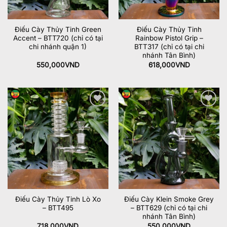
Điếu Cày Thủy Tinh Green
Điếu Cày Thủy Tinh
Accent – BTT720 (chỉ có tại
Rainbow Pistol Grip –
chi nhánh quận 1)
BTT317 (chỉ có tại chi
nhánh Tân Bình)
550,000
VND
618,000
VND
Add to
Add to
wishlist
wishlist
Điếu Cày Thủy Tinh Lò Xo
Điếu Cày Klein Smoke Grey
– BTT495
– BTT629 (chỉ có tại chi
nhánh Tân Bình)
718,000
VND
550,000
VND