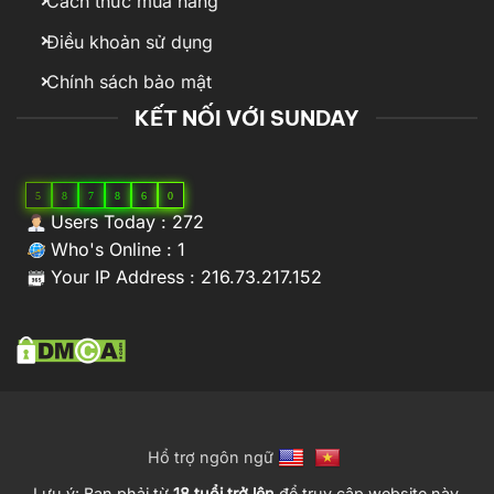
Cách thức mua hàng
Điều khoản sử dụng
Chính sách bảo mật
KẾT NỐI VỚI SUNDAY
5
8
7
8
6
0
Users Today : 272
Who's Online : 1
Your IP Address : 216.73.217.152
Hổ trợ ngôn ngữ
Lưu ý: Bạn phải từ
18 tuổi trở lên
để truy cập website này.