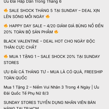
Ưu Đãi Hấp Dẫn Trong Tháng 6
SALE SHOCK THÁNG 5 TẠI SUNDAY – DEAL XỊN
LÊN SÓNG MỖI NGÀY
HAPPY DAY SALE – 4/20 GIẢM GIÁ BÙNG NỔ ĐẾN
20% TOÀN BỘ SẢN PHẨM
BLACK VALENTINE – DEAL HOT CHO NGÀY ĐỘC
THÂN CỰC CHẤT
MUA 1 TẶNG 1 – SALE SHOCK 20% TẠI SUNDAY
STORES
ƯU ĐÃI CÁ THÁNG TƯ – MUA LÀ CÓ QUÀ, FREESHIP
TOÀN QUỐC
Mua 1 Tặng 2 – Niềm Vui Nhân 3 Trong 4 Ngày | Ưu
Đãi Quốc Tế Phụ Nữ 8/3
SUNDAY STORES TUYỂN DỤNG NHÂN VIÊN BÁN
HÀNG TẠI TP.HCM