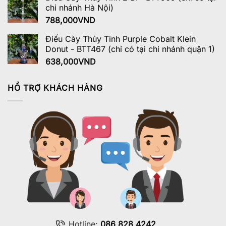
chi nhánh Hà Nội)
788,000
VND
Điếu Cày Thủy Tinh Purple Cobalt Klein
Donut - BTT467 (chỉ có tại chi nhánh quận 1)
638,000
VND
HỔ TRỢ KHÁCH HÀNG
Hotline:
086 828 4242