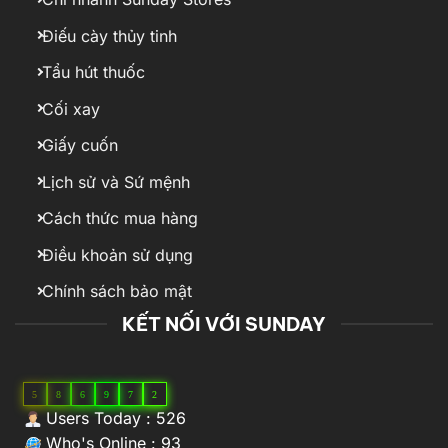
Điếu cày thủy tinh
Tẩu hút thuốc
Cối xay
Giấy cuốn
Lịch sử và Sứ mệnh
Cách thức mua hàng
Điều khoản sử dụng
Chính sách bảo mật
KẾT NỐI VỚI SUNDAY
5
8
6
9
7
2
Users Today : 526
Who's Online : 93