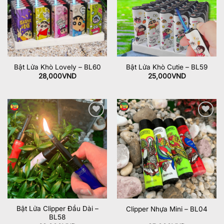
Bật Lửa Khò Lovely – BL60
Bật Lửa Khò Cutie – BL59
28,000
VND
25,000
VND
Add to
Add to
wishlist
wishlist
Bật Lửa Clipper Đầu Dài –
Clipper Nhựa Mini – BL04
BL58