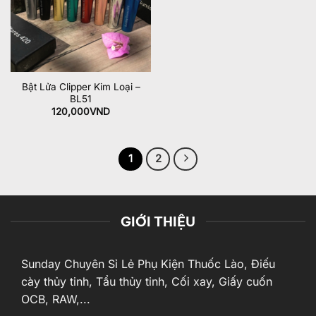
Bật Lửa Clipper Kim Loại –
BL51
120,000
VND
1
2
GIỚI THIỆU
Sunday Chuyên Sỉ Lẻ Phụ Kiện Thuốc Lào, Điếu
cày thủy tinh, Tẩu thủy tinh, Cối xay, Giấy cuốn
OCB, RAW,...