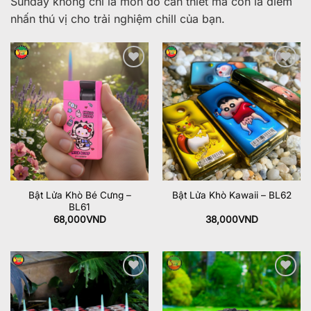
Sunday không chỉ là món đồ cần thiết mà còn là điểm
nhấn thú vị cho trải nghiệm chill của bạn.
Add to
Add to
wishlist
wishlist
Bật Lửa Khò Bé Cưng –
Bật Lửa Khò Kawaii – BL62
BL61
68,000
VND
38,000
VND
Add to
Add to
wishlist
wishlist