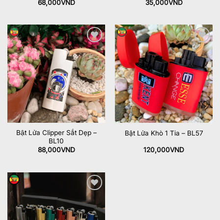
68,000
VND
35,000
VND
Add to
Add to
wishlist
wishlist
Bật Lửa Clipper Sắt Dẹp –
Bật Lửa Khò 1 Tia – BL57
BL10
88,000
VND
120,000
VND
Add to
wishlist