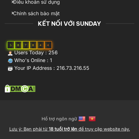
Điều khoản sử dụng
Chính sách bảo mật
KẾT NỐI VỚI SUNDAY
5
8
7
8
4
4
Users Today : 256
Who's Online : 1
Your IP Address : 216.73.216.55
Hổ trợ ngôn ngữ
Lưu ý: Bạn phải từ
18 tuổi trở lên
để truy cập website này.