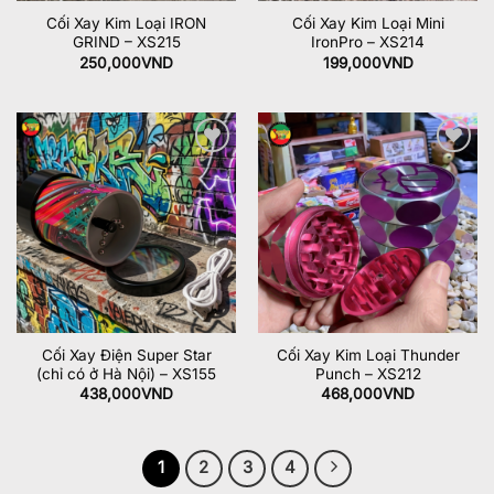
Cối Xay Kim Loại IRON
Cối Xay Kim Loại Mini
GRIND – XS215
IronPro – XS214
250,000
VND
199,000
VND
Add to
Add to
wishlist
wishlist
Cối Xay Điện Super Star
Cối Xay Kim Loại Thunder
(chỉ có ở Hà Nội) – XS155
Punch – XS212
438,000
VND
468,000
VND
1
2
3
4