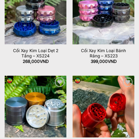
wishlist
wishlist
Cối Xay Kim Loại Dẹt 2
Cối Xay Kim Loại Bánh
Tầng – XS224
Răng – XS223
268,000
VND
399,000
VND
Add to
Add to
wishlist
wishlist