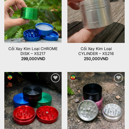
wishlist
wishlist
Cối Xay Kim Loại CHROME
Cối Xay Kim Loại
DISK – XS217
CYLINDER – XS216
299,000
VND
250,000
VND
Add to
Add to
wishlist
wishlist