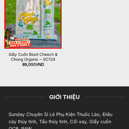
Add to
wishlist
Giấy Cuốn Blunt Cheech &
Chong Organic – GC124
89,000
VND
GIỚI THIỆU
Sunday Chuyên Sỉ Lẻ Phụ Kiện Thuốc Lào, Điếu
cày thủy tinh, Tẩu thủy tinh, Cối xay, Giấy cuốn
OCB, RAW,...