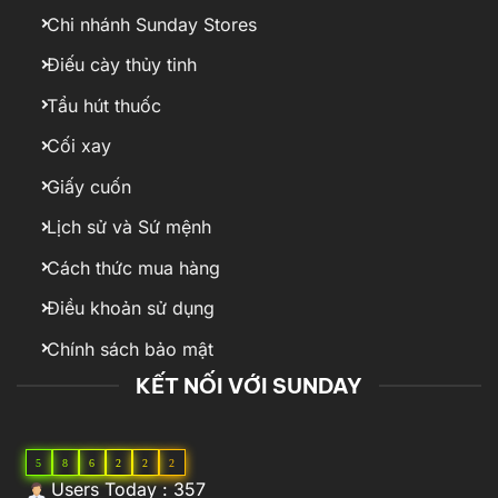
Chi nhánh Sunday Stores
Điếu cày thủy tinh
Tẩu hút thuốc
Cối xay
Giấy cuốn
Lịch sử và Sứ mệnh
Cách thức mua hàng
Điều khoản sử dụng
Chính sách bảo mật
KẾT NỐI VỚI SUNDAY
5
8
6
2
2
2
Users Today : 357