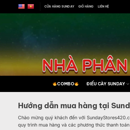
Bỏ
CỬA HÀNG SUNDAY
GIỎ HÀNG
LIÊN HỆ
qua
nội
dung
COMBO
ĐIẾU CÀY SUNDAY
Hướng dẫn mua hàng tại Sun
Chào mừng quý khách đến với SundayStores420.com!
quy trình mua hàng và các phương thức thanh toán