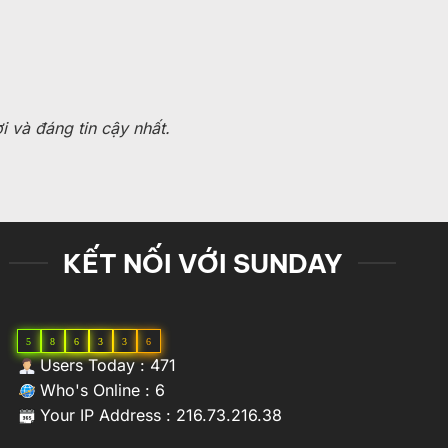
 và đáng tin cậy nhất.
KẾT NỐI VỚI SUNDAY
5
8
6
3
3
6
Users Today : 471
Who's Online : 6
Your IP Address : 216.73.216.38