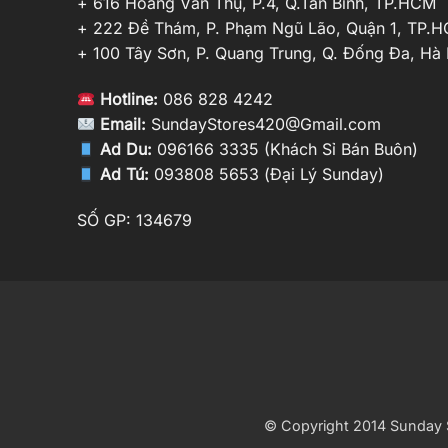
+ 616 Hoàng Văn Thụ, P.4, Q.Tân Bình, TP.HCM
+ 222 Đề Thám, P. Phạm Ngũ Lão, Quận 1, TP.
+ 100 Tây Sơn, P. Quang Trung, Q. Đống Đa, Hà 
Hotline:
086 828 4242
Email:
SundayStores420@Gmail.com
Ad Du:
096166 3335 (Khách Sỉ Bán Buôn)
Ad Tú:
093808 5653 (Đại Lý Sunday)
SỐ GP: 134679
© Copyright 2014 Sunday S