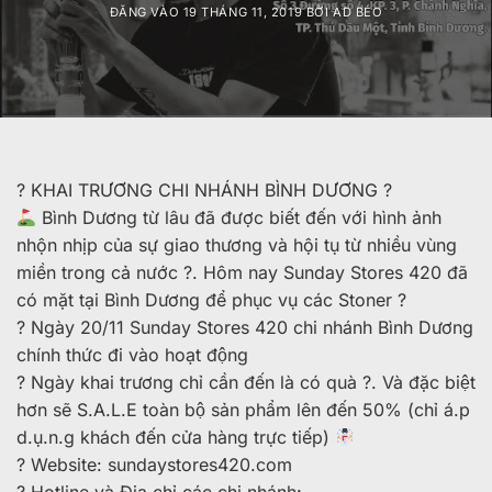
ĐĂNG VÀO
19 THÁNG 11, 2019
BỞI
AD BÉO
️? KHAI TRƯƠNG CHI NHÁNH BÌNH DƯƠNG️ ?
Bình Dương từ lâu đã được biết đến với hình ảnh
nhộn nhịp của sự giao thương và hội tụ từ nhiều vùng
miền trong cả nước ?. Hôm nay Sunday Stores 420 đã
có mặt tại Bình Dương để phục vụ các Stoner
?
? Ngày 20/11 Sunday Stores 420 chi nhánh Bình Dương
chính thức đi vào hoạt động
? Ngày khai trương chỉ cần đến là có quà ?. Và đặc biệt
hơn sẽ S.A.L.E toàn bộ sản phẩm lên đến 50% (chỉ á.p
d.ụ.n.g khách đến cửa hàng trực tiếp)
? Website: sundaystores420.com