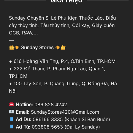
GIỚI THIỆU
Sunday Chuyên Sỉ Lẻ Phụ Kiện Thuốc Lào, Điếu
cày thủy tinh, Tẩu thủy tinh, Cối xay, Giấy cuốn
OCB, RAW,...
—
Sunday Stores
+ 616 Hoàng Văn Thụ, P.4, Q.Tân Bình, TP.HCM
+ 222 Đề Thám, P. Phạm Ngũ Lão, Quận 1,
TP.HCM
+ 100 Tây Sơn, P. Quang Trung, Q. Đống Đa, Hà
Nội
Hotline:
086 828 4242
Email:
SundayStores420@Gmail.com
Ad Du:
096166 3335 (Khách Sỉ Bán Buôn)
Ad Tú:
093808 5653 (Đại Lý Sunday)