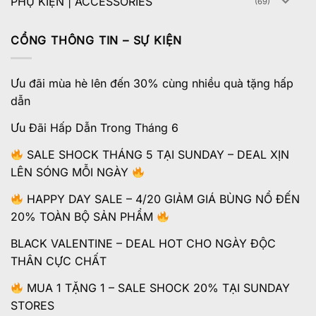
PHỤ KIỆN | ACCESSORIES
(69)
CỔNG THÔNG TIN – SỰ KIỆN
Ưu đãi mùa hè lên đến 30% cùng nhiều quà tặng hấp
dẫn
Ưu Đãi Hấp Dẫn Trong Tháng 6
SALE SHOCK THÁNG 5 TẠI SUNDAY – DEAL XỊN
LÊN SÓNG MỖI NGÀY
HAPPY DAY SALE – 4/20 GIẢM GIÁ BÙNG NỔ ĐẾN
20% TOÀN BỘ SẢN PHẨM
BLACK VALENTINE – DEAL HOT CHO NGÀY ĐỘC
THÂN CỰC CHẤT
MUA 1 TẶNG 1 – SALE SHOCK 20% TẠI SUNDAY
STORES