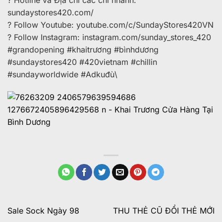
? Hotline và Địa chỉ các chi nhánh:
sundaystores420.com/
? Follow Youtube: youtube.com/c/SundayStores420VN
? Follow Instagram: instagram.com/sunday_stores_420
#grandopening #khaitrương #bìnhdương
#sundaystores420 #420vietnam #chillin
#sundayworldwide #Adkuđù\
Sale Sock Ngày 98
THU THẺ CŨ ĐỔI THẺ MỚI