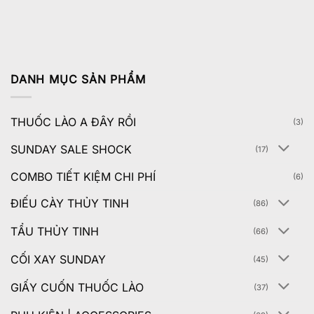
DANH MỤC SẢN PHẨM
THUỐC LÀO A ĐÂY RỒI
(3)
SUNDAY SALE SHOCK
(17)
COMBO TIẾT KIỆM CHI PHÍ
(6)
ĐIẾU CÀY THỦY TINH
(86)
TẨU THỦY TINH
(66)
CỐI XAY SUNDAY
(45)
GIẤY CUỐN THUỐC LÀO
(37)