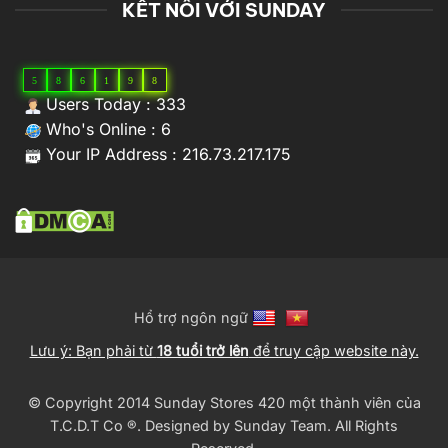
KẾT NỐI VỚI SUNDAY
5
8
6
1
9
8
Users Today : 333
Who's Online : 6
Your IP Address : 216.73.217.175
Hổ trợ ngôn ngữ
Lưu ý: Bạn phải từ
18 tuổi trở lên
để truy cập website này.
© Copyright 2014 Sunday Stores 420 một thành viên của
T.C.D.T Co ®️. Designed by
Sunday Team
. All Rights