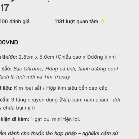
17
106
đánh giá
1131
lượt quan tâm
00
VND
h thước:
2,8cm x 5,0cm (Chiều cao x Đường kính)
 sắc:
Bạc Chrome, Hồng cá tính, Xanh dương cool
anh lá tươi mới và Tím Trendy
 liệu:
Kim loại sắt / Hợp kim siêu bền cao cấp
 cấu:
3 tầng chuyên dụng (Nắp băm nam châm, lưới
y chứa bụi mịn)
 kiện đi kèm:
1 gạt bụi mini tiện lợi.
ẩm dành cho thuốc lào hợp pháp – nghiêm cấm sử