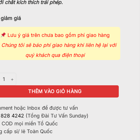
i chất kích thích trái phép.
giảm giá
Lưu ý giá trên chưa bao gồm phí giao hàng
Chúng tôi sẽ báo phí giao hàng khi liên hệ lại với
quý khách qua điện thoại
 Xay Kim Loại CHROME DISK - XS217 số lượng
THÊM VÀO GIỎ HÀNG
ent hoặc Inbox để được tư vấn
 828 4242
(Tổng Đài Tư Vấn Sunday)
 COD mọi miền Tổ Quốc
 cấp sỉ/ lẻ Toàn Quốc