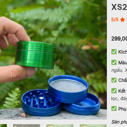
XS2
Add to
wishlist
5/5
299,0
Kíc
Màu
ngầu, X
Chất
Kết
lọc, đá
Phụ
Sản ph