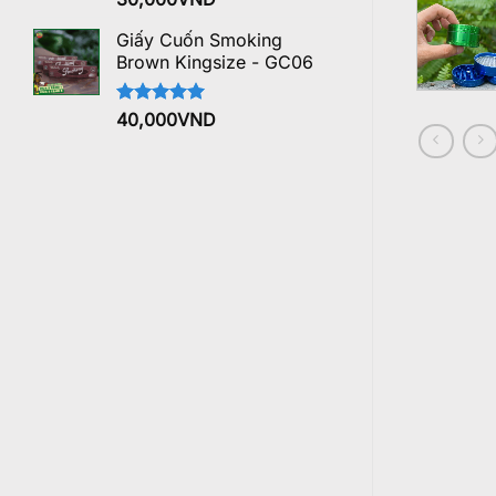
hạng
5.00
5 sao
Giấy Cuốn Smoking
Brown Kingsize - GC06
Được xếp
40,000
VND
hạng
5.00
5 sao