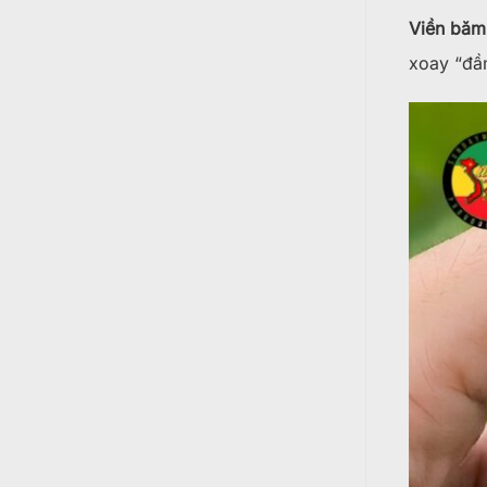
Viền băm
xoay “đầm