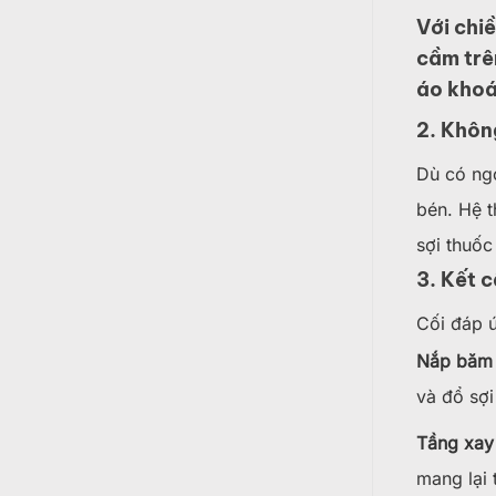
Với chi
cầm trê
áo khoá
2. Khôn
Dù có ng
bén. Hệ t
sợi thuốc
3. Kết 
Cối đáp 
Nắp băm t
và đổ sợi
Tầng xay 
mang lại 