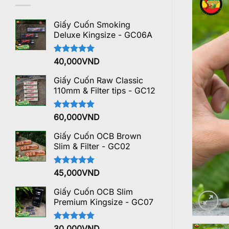
Giấy Cuốn Smoking
Deluxe Kingsize - GC06A
Được xếp
40,000
VND
hạng
5.00
5 sao
Giấy Cuốn Raw Classic
110mm & Filter tips - GC12
Được xếp
60,000
VND
hạng
5.00
5 sao
Giấy Cuốn OCB Brown
Slim & Filter - GC02
Được xếp
45,000
VND
hạng
5.00
5 sao
Giấy Cuốn OCB Slim
Premium Kingsize - GC07
Được xếp
30,000
VND