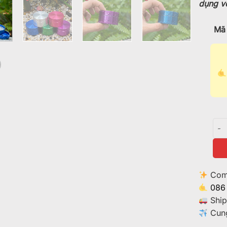
dụng vớ
Mã 
Cối
Comm
086
Ship
Cung