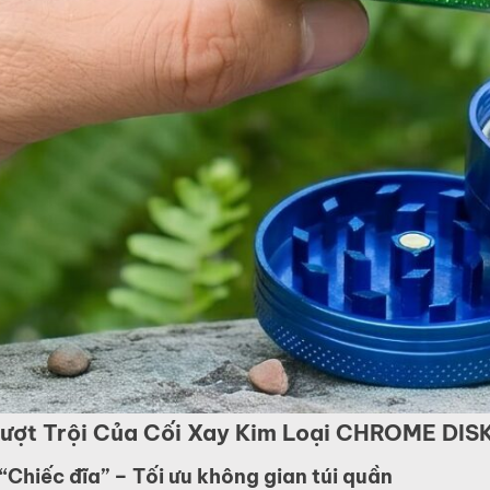
ượt Trội Của Cối Xay Kim Loại CHROME DI
“Chiếc đĩa” – Tối ưu không gian túi quần