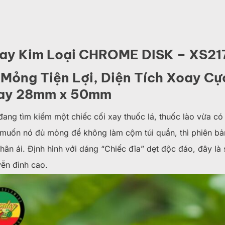
Xay Kim Loại CHROME DISK – XS21
Mỏng Tiện Lợi, Diện Tích Xoay Cự
ay 28mm x 50mm
ang tìm kiếm một chiếc cối xay thuốc lá, thuốc lào vừa có
 muốn nó đủ mỏng để không làm cộm túi quần, thì phiên b
chân ái. Định hình với dáng “Chiếc đĩa” dẹt độc đáo, đây l
ễn đỉnh cao.