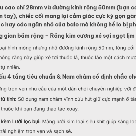
ều cao chỉ 28mm và đường kính rộng 50mm (bạn có
n tay), chiếc cối mang lại cảm giác cực kỳ gọn gàn
c hay các ngăn nhỏ của balo mà không hề lo bị ph
g gian băm rộng – Răng kim cương xé sợi ngọt lịm
oại hình mỏng nhưng nhờ đường kính rộng 50mm, lòng cối
hống răng này giúp xé tơi thuốc lá, thuốc lào một cách mượ
 tự nhiên.
cấu 4 tầng tiêu chuẩn & Nam châm cố định chắc c
ứng trọn vẹn nhu cầu của một dân chơi chuyên nghiệp với 
ừ tính:
Sử dụng nam châm vĩnh cửu hút giữ cực mạnh ở tâm
 thuốc khi bạn đang thao tác xoay.
kèm Lưới lọc bụi:
Màng lưới kim loại siêu khít giúp sàng l
trải nghiệm trọn vẹn và sạch sẽ.