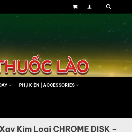
DAY
PHỤ KIỆN | ACCESSORIES
 Xay Kim Loại CHROME DISK –