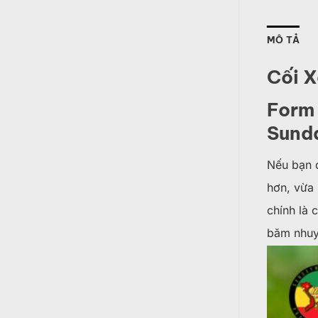
MÔ TẢ
Cối 
Form 
Sund
Nếu bạn đ
hơn, vừa
chính là 
băm nhuy