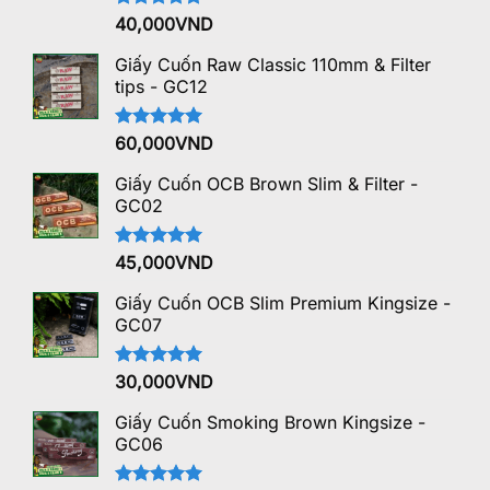
Được xếp
40,000
VND
hạng
5.00
5 sao
Giấy Cuốn Raw Classic 110mm & Filter
tips - GC12
Được xếp
60,000
VND
hạng
5.00
5 sao
Giấy Cuốn OCB Brown Slim & Filter -
GC02
Được xếp
45,000
VND
hạng
5.00
5 sao
Giấy Cuốn OCB Slim Premium Kingsize -
GC07
Được xếp
30,000
VND
hạng
5.00
5 sao
Giấy Cuốn Smoking Brown Kingsize -
GC06