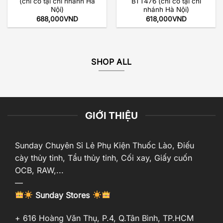
(chỉ có tại chi nhánh Hà
BTT476 (chỉ có tại chi
Nội)
nhánh Hà Nội)
688,000
VND
618,000
VND
SHOP ALL
GIỚI THIỆU
Sunday Chuyên Sỉ Lẻ Phụ Kiện Thuốc Lào, Điếu
cày thủy tinh, Tẩu thủy tinh, Cối xay, Giấy cuốn
OCB, RAW,...
—
Sunday Stores
+ 616 Hoàng Văn Thụ, P.4, Q.Tân Bình, TP.HCM