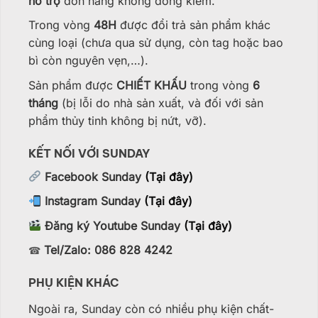
hỗ trợ
đơn hàng không đồng kiểm.
Trong vòng
48H
được đổi trả sản phẩm khác
cùng loại (chưa qua sử dụng, còn tag hoặc bao
bì còn nguyên vẹn,…).
Sản phẩm được
CHIẾT KHẤU
trong vòng
6
tháng
(bị lỗi do nhà sản xuất, và đối với sản
phẩm thủy tinh không bị nứt, vỡ).
KẾT NỐI VỚI SUNDAY
Facebook Sunday
(Tại đây)
Instagram Sunday
(Tại đây)
Đăng ký Youtube Sunday
(Tại đây)
Tel/Zalo: 086 828 4242
☎
PHỤ KIỆN KHÁC
Ngoài ra, Sunday còn có nhiều phụ kiện chất-