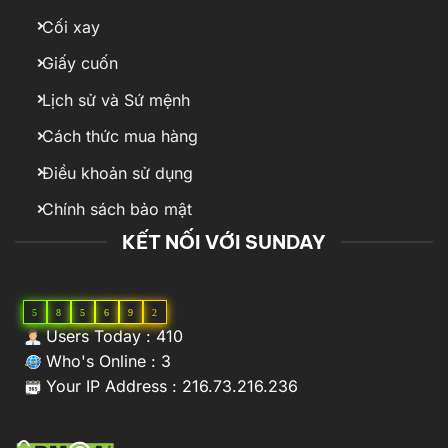
Cối xay
Giấy cuốn
Lịch sử và Sứ mệnh
Cách thức mua hàng
Điều khoản sử dụng
Chính sách bảo mật
KẾT NỐI VỚI SUNDAY
5
8
5
6
9
2
Users Today : 410
Who's Online : 3
Your IP Address : 216.73.216.236