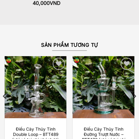
Được xếp
40,000
VND
hạng
5.00
5 sao
SẢN PHẨM TƯƠNG TỰ
Add to
Add to
wishlist
wishlist
Điếu Cày Thủy Tinh
Điếu Cày Thủy Tinh
Double Loop – BTT489
Đường Trượt Nước –