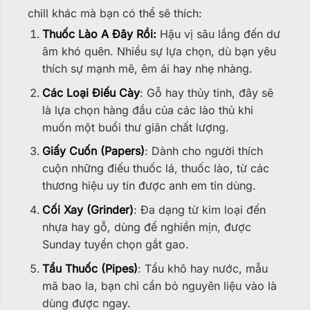
chill khác mà bạn có thể sẽ thích:
Thuốc Lào A Đây Rồi:
Hậu vị sâu lắng đến dư
âm khó quên. Nhiều sự lựa chọn, dù bạn yêu
thích sự mạnh mẽ, êm ái hay nhẹ nhàng.
Các Loại Điếu Cày
: Gỗ hay thủy tinh, đây sẽ
là lựa chọn hàng đầu của các lào thủ khi
muốn một buổi thư giãn chất lượng.
Giấy Cuốn (Papers)
: Dành cho người thích
cuộn những điếu thuốc lá, thuốc lào, từ các
thương hiệu uy tín được anh em tin dùng.
Cối Xay (Grinder)
: Đa dạng từ kim loại đến
nhựa hay gỗ, dùng để nghiền mịn, được
Sunday tuyển chọn gắt gao.
Tẩu Thuốc (Pipes)
: Tẩu khô hay nước, mẫu
mã bao la, bạn chỉ cần bỏ nguyên liệu vào là
dùng được ngay.