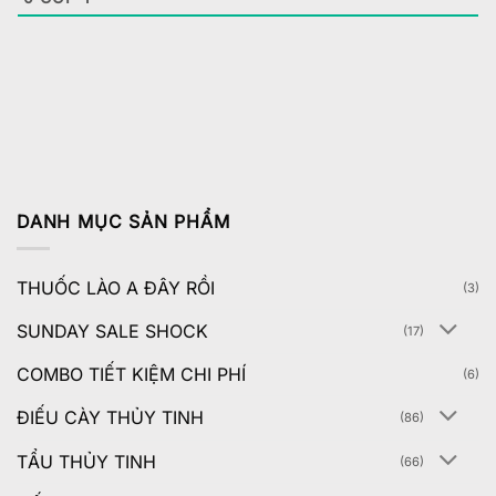
DANH MỤC SẢN PHẨM
THUỐC LÀO A ĐÂY RỒI
(3)
SUNDAY SALE SHOCK
(17)
COMBO TIẾT KIỆM CHI PHÍ
(6)
ĐIẾU CÀY THỦY TINH
(86)
TẨU THỦY TINH
(66)