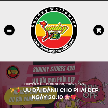
Bỏ
qua
nội
dung
KHUYẾN MÃI - PROMOTION
,
THÔNG BÁO
ƯU ĐÃI DÀNH CHO PHÁI ĐẸP
NGÀY 20.10