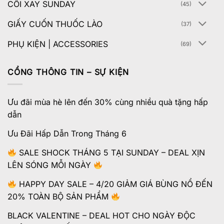
CỐI XAY SUNDAY
(45)
GIẤY CUỐN THUỐC LÀO
(37)
PHỤ KIỆN | ACCESSORIES
(69)
CỔNG THÔNG TIN – SỰ KIỆN
Ưu đãi mùa hè lên đến 30% cùng nhiều quà tặng hấp
dẫn
Ưu Đãi Hấp Dẫn Trong Tháng 6
SALE SHOCK THÁNG 5 TẠI SUNDAY – DEAL XỊN
LÊN SÓNG MỖI NGÀY
HAPPY DAY SALE – 4/20 GIẢM GIÁ BÙNG NỔ ĐẾN
20% TOÀN BỘ SẢN PHẨM
BLACK VALENTINE – DEAL HOT CHO NGÀY ĐỘC