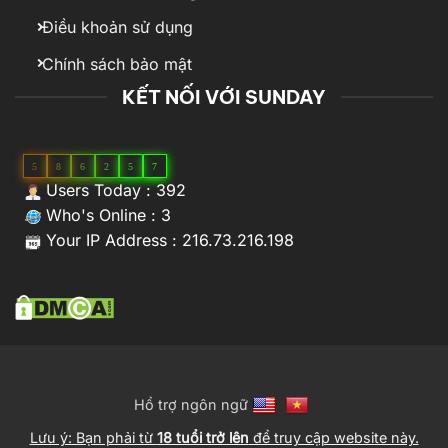
Điều khoản sử dụng
Chính sách bảo mật
KẾT NỐI VỚI SUNDAY
5
8
6
2
5
7
Users Today : 392
Who's Online : 3
Your IP Address : 216.73.216.198
Hổ trợ ngôn ngữ
Lưu ý: Bạn phải từ
18 tuổi trở lên
để truy cập website này.