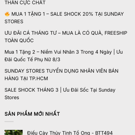
THÂN CỰC CHẤT
MUA 1 TẶNG 1 – SALE SHOCK 20% TẠI SUNDAY
STORES
ƯU ĐÃI CÁ THÁNG TƯ – MUA LÀ CÓ QUÀ, FREESHIP
TOÀN QUỐC
Mua 1 Tặng 2 – Niềm Vui Nhân 3 Trong 4 Ngày | Ưu
Đãi Quốc Tế Phụ Nữ 8/3
SUNDAY STORES TUYỂN DỤNG NHÂN VIÊN BÁN
HÀNG TẠI TP.HCM
SALE SHOCK THÁNG 3 | Ưu Đãi Sốc Tại Sunday
Stores
SẢN PHẨM MỚI NHẤT
Điếu Cày Thủy Tinh Tổ Ong - BTT494