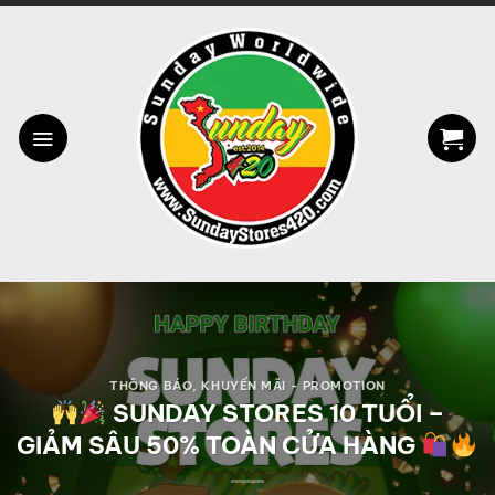
Bỏ
qua
nội
dung
THÔNG BÁO
,
KHUYẾN MÃI - PROMOTION
SUNDAY STORES 10 TUỔI –
GIẢM SÂU 50% TOÀN CỬA HÀNG