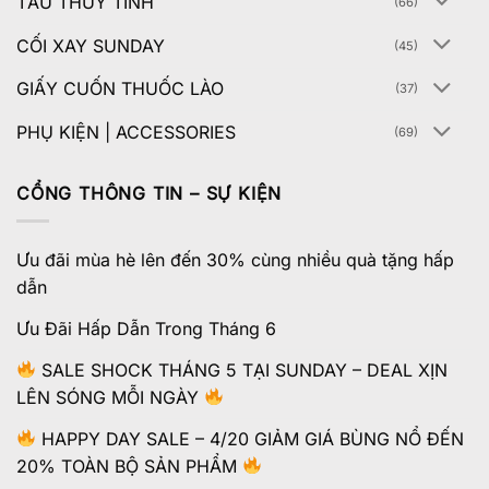
TẨU THỦY TINH
(66)
CỐI XAY SUNDAY
(45)
GIẤY CUỐN THUỐC LÀO
(37)
PHỤ KIỆN | ACCESSORIES
(69)
CỔNG THÔNG TIN – SỰ KIỆN
Ưu đãi mùa hè lên đến 30% cùng nhiều quà tặng hấp
dẫn
Ưu Đãi Hấp Dẫn Trong Tháng 6
SALE SHOCK THÁNG 5 TẠI SUNDAY – DEAL XỊN
LÊN SÓNG MỖI NGÀY
HAPPY DAY SALE – 4/20 GIẢM GIÁ BÙNG NỔ ĐẾN
20% TOÀN BỘ SẢN PHẨM