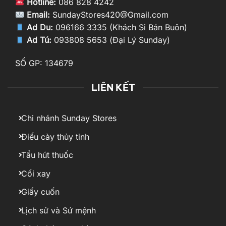
Hotline:
086 828 4242
Email:
SundayStores420@Gmail.com
Ad Du:
096166 3335 (Khách Sỉ Bán Buôn)
Ad Tú:
093808 5653 (Đại Lý Sunday)
SỐ GP: 134679
LIÊN KẾT
Chi nhánh Sunday Stores
Điếu cày thủy tinh
Tẩu hút thuốc
Cối xay
Giấy cuốn
Lịch sử và Sứ mệnh