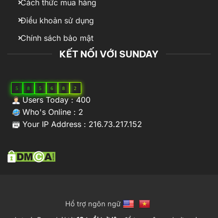
Cách thức mua hàng
Điều khoản sử dụng
Chính sách bảo mật
KẾT NỐI VỚI SUNDAY
5
8
5
6
8
2
Users Today : 400
Who's Online : 2
Your IP Address : 216.73.217.152
Hổ trợ ngôn ngữ