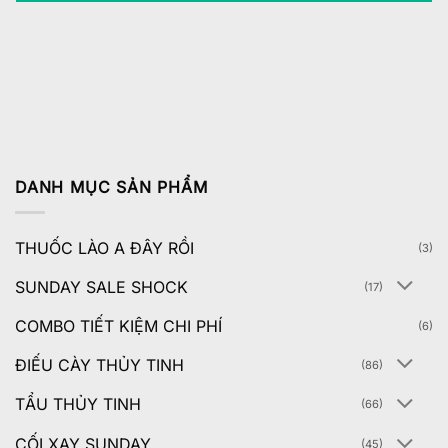
DANH MỤC SẢN PHẨM
THUỐC LÀO A ĐÂY RỒI
(3)
SUNDAY SALE SHOCK
(17)
COMBO TIẾT KIỆM CHI PHÍ
(6)
ĐIẾU CÀY THỦY TINH
(86)
TẨU THỦY TINH
(66)
CỐI XAY SUNDAY
(45)