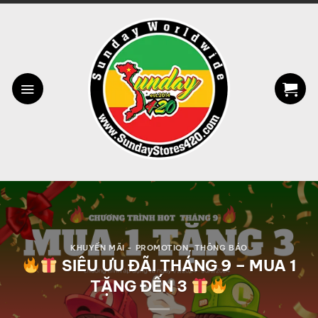
Bỏ
qua
nội
dung
KHUYẾN MÃI - PROMOTION
,
THÔNG BÁO
SIÊU ƯU ĐÃI THÁNG 9 – MUA 1
TẶNG ĐẾN 3