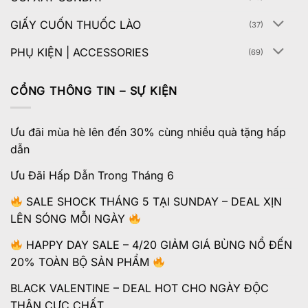
GIẤY CUỐN THUỐC LÀO
(37)
PHỤ KIỆN | ACCESSORIES
(69)
CỔNG THÔNG TIN – SỰ KIỆN
Ưu đãi mùa hè lên đến 30% cùng nhiều quà tặng hấp
dẫn
Ưu Đãi Hấp Dẫn Trong Tháng 6
SALE SHOCK THÁNG 5 TẠI SUNDAY – DEAL XỊN
LÊN SÓNG MỖI NGÀY
HAPPY DAY SALE – 4/20 GIẢM GIÁ BÙNG NỔ ĐẾN
20% TOÀN BỘ SẢN PHẨM
BLACK VALENTINE – DEAL HOT CHO NGÀY ĐỘC
THÂN CỰC CHẤT