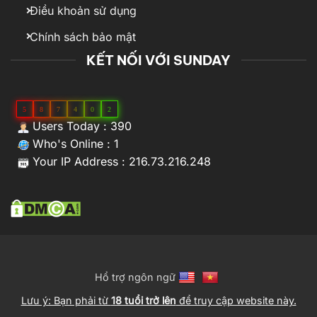
Điều khoản sử dụng
Chính sách bảo mật
KẾT NỐI VỚI SUNDAY
5
8
7
4
0
2
Users Today : 390
Who's Online : 1
Your IP Address : 216.73.216.248
Hổ trợ ngôn ngữ
Lưu ý: Bạn phải từ
18 tuổi trở lên
để truy cập website này.