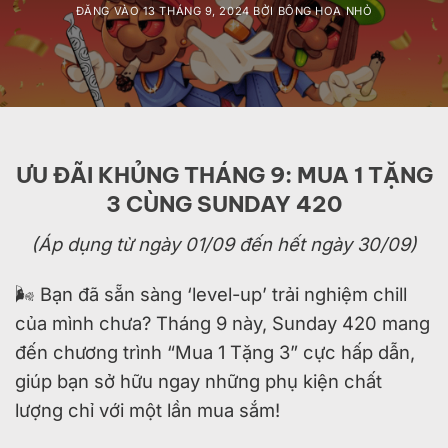
ĐĂNG VÀO
13 THÁNG 9, 2024
BỞI
BÔNG HOA NHỎ
ƯU ĐÃI KHỦNG THÁNG 9: MUA 1 TẶNG
3 CÙNG SUNDAY 420
(Áp dụng từ ngày 01/09 đến hết ngày 30/09)
🌬 Bạn đã sẵn sàng ‘level-up’ trải nghiệm chill
của mình chưa? Tháng 9 này, Sunday 420 mang
đến chương trình “Mua 1 Tặng 3” cực hấp dẫn,
giúp bạn sở hữu ngay những phụ kiện chất
lượng chỉ với một lần mua sắm!