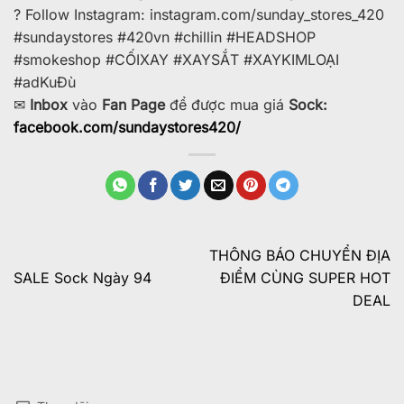
?
Follow Instagram: instagram.com/sunday_stores_420
#sundaystores
#420vn
#chillin
#HEADSHOP
#smokeshop
#CỐIXAY
#XAYSẮT
#XAYKIMLOẠI
#adKuĐù
✉
Inbox
vào
Fan Page
để được mua giá
Sock:
facebook.com/sundaystores420/
THÔNG BÁO CHUYỂN ĐỊA
SALE Sock Ngày 94
ĐIỂM CÙNG SUPER HOT
DEAL