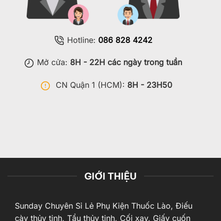
Hotline:
086 828 4242
Mở cửa:
8H - 22H các ngày trong tuần
CN Quận 1 (HCM):
8H - 23H50
GIỚI THIỆU
Sunday Chuyên Sỉ Lẻ Phụ Kiện Thuốc Lào, Điếu
cày thủy tinh, Tẩu thủy tinh, Cối xay, Giấy cuốn