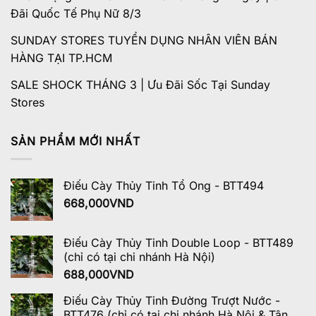
Đãi Quốc Tế Phụ Nữ 8/3
SUNDAY STORES TUYỂN DỤNG NHÂN VIÊN BÁN
HÀNG TẠI TP.HCM
SALE SHOCK THÁNG 3 | Ưu Đãi Sốc Tại Sunday
Stores
SẢN PHẨM MỚI NHẤT
Điếu Cày Thủy Tinh Tổ Ong - BTT494
668,000
VND
Điếu Cày Thủy Tinh Double Loop - BTT489
(chỉ có tại chi nhánh Hà Nội)
688,000
VND
Điếu Cày Thủy Tinh Đường Trượt Nước -
BTT476 (chỉ có tại chi nhánh Hà Nội & Tân