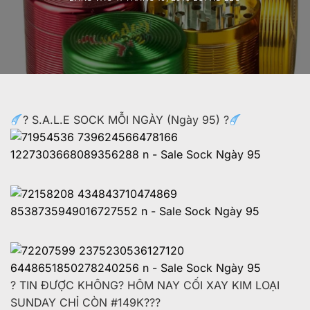
?
S.A.L.E SOCK MỖI NGÀY (Ngày 95)
?
?
TIN ĐƯỢC KHÔNG? HÔM NAY CỐI XAY KIM LOẠI
SUNDAY CHỈ CÒN
#149K
?
?
?