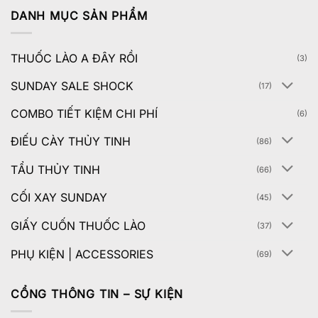
DANH MỤC SẢN PHẨM
THUỐC LÀO A ĐÂY RỒI
(3)
SUNDAY SALE SHOCK
(17)
COMBO TIẾT KIỆM CHI PHÍ
(6)
ĐIẾU CÀY THỦY TINH
(86)
TẨU THỦY TINH
(66)
CỐI XAY SUNDAY
(45)
GIẤY CUỐN THUỐC LÀO
(37)
PHỤ KIỆN | ACCESSORIES
(69)
CỔNG THÔNG TIN – SỰ KIỆN