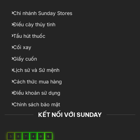
Chi nhánh Sunday Stores
Điếu cày thủy tinh
Tẩu hút thuốc
Cối xay
Giấy cuốn
Lịch sử và Sứ mệnh
Cách thức mua hàng
Điều khoản sử dụng
Chính sách bảo mật
KẾT NỐI VỚI SUNDAY
5
8
7
4
0
6