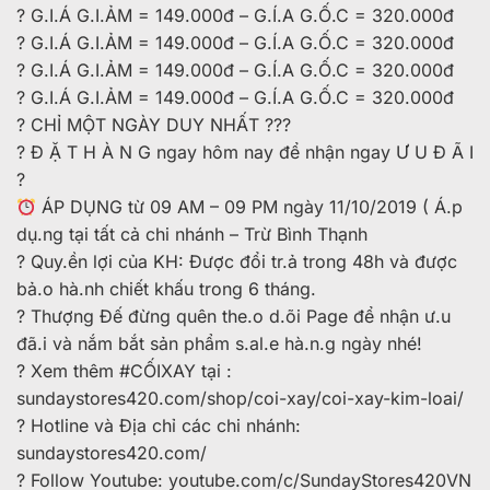
?
G.I.Á G.I.ẢM = 149.000đ – G.Í.A G.Ố.C = 320.000đ
?
G.I.Á G.I.ẢM = 149.000đ – G.Í.A G.Ố.C = 320.000đ
?
G.I.Á G.I.ẢM = 149.000đ – G.Í.A G.Ố.C = 320.000đ
?
G.I.Á G.I.ẢM = 149.000đ – G.Í.A G.Ố.C = 320.000đ
?
CHỈ MỘT NGÀY DUY NHẤT
?
?
?
?
Đ Ặ T H À N G ngay hôm nay để nhận ngay Ư U Đ Ã I
?
ÁP DỤNG từ 09 AM – 09 PM ngày 11/10/2019 ( Á.p
dụ.ng tại tất cả chi nhánh – Trừ Bình Thạnh
?
Quy.ền lợi của KH: Được đổi tr.ả trong 48h và được
bả.o hà.nh chiết khấu trong 6 tháng.
?
Thượng Đế đừng quên the.o d.õi Page để nhận ư.u
đã.i và nắm bắt sản phẩm s.al.e hà.n.g ngày nhé!
?
Xem thêm
#CỐIXAY
tại :
sundaystores420.com/shop/coi-xay/coi-xay-kim-loai/
?
Hotline và Địa chỉ các chi nhánh:
sundaystores420.com/
?
Follow Youtube: youtube.com/c/SundayStores420VN