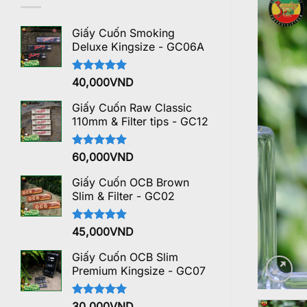
Giấy Cuốn Smoking
Deluxe Kingsize - GC06A
Được xếp
40,000
VND
hạng
5.00
5 sao
Giấy Cuốn Raw Classic
110mm & Filter tips - GC12
Được xếp
60,000
VND
hạng
5.00
5 sao
Giấy Cuốn OCB Brown
Slim & Filter - GC02
Được xếp
45,000
VND
hạng
5.00
5 sao
Giấy Cuốn OCB Slim
Premium Kingsize - GC07
Được xếp
30,000
VND