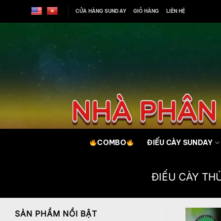
Bỏ
CỬA HÀNG SUNDAY
GIỎ HÀNG
LIÊN HỆ
qua
nội
dung
COMBO
ĐIẾU CÀY SUNDAY
ĐIẾU CÀY TH
SẢN PHẨM NỔI BẬT