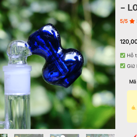
– L
Add to
wishlist
5/5
120,0
Hỗ t
Giữ 
Mã 