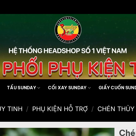
TẨU SUNDAY
CỐI XAY SUNDAY
GIẤY CUỐN SUN
ỦY TINH
/
PHỤ KIỆN HỖ TRỢ
/
CHÉN THỦY
Chén