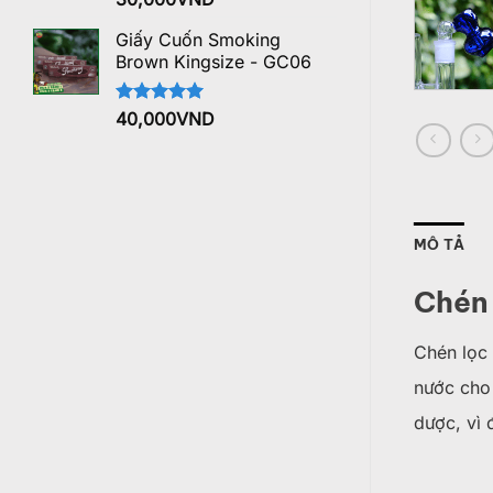
hạng
5.00
5 sao
Giấy Cuốn Smoking
Brown Kingsize - GC06
Được xếp
40,000
VND
hạng
5.00
5 sao
MÔ TẢ
Chén 
Chén lọc n
nước cho 
dược, vì