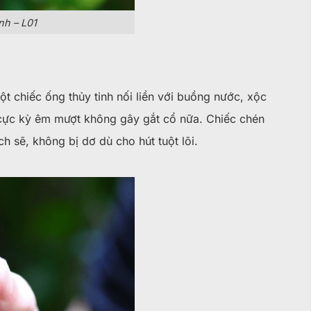
nh – L01
t chiếc ống thủy tinh nối liền với buồng nước, xộc
cực kỳ êm mượt không gây gắt cổ nữa. Chiếc chén
 sẽ, không bị dơ dù cho hút tuột lõi.