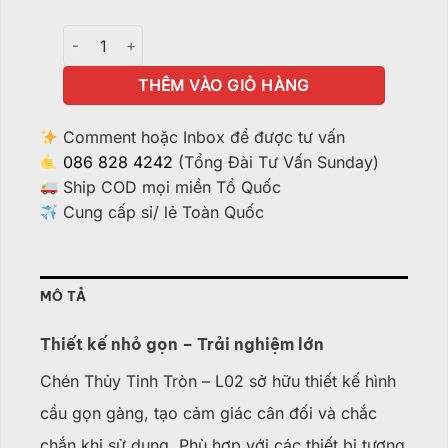
Chén Lớn Thủy Tinh - L02 số lượng
THÊM VÀO GIỎ HÀNG
Comment hoặc Inbox để được tư vấn
086 828 4242
(Tổng Đài Tư Vấn Sunday)
Ship COD mọi miền Tổ Quốc
Cung cấp sỉ/ lẻ Toàn Quốc
MÔ TẢ
Thiết kế nhỏ gọn – Trải nghiệm lớn
Chén Thủy Tinh Tròn – L02 sở hữu thiết kế hình
cầu gọn gàng, tạo cảm giác cân đối và chắc
chắn khi sử dụng. Phù hợp với các thiết bị tương