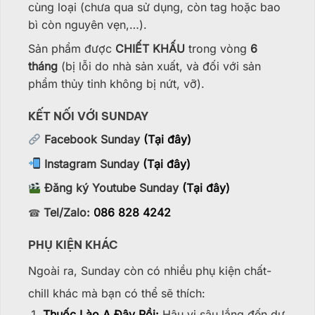
cùng loại (chưa qua sử dụng, còn tag hoặc bao
bì còn nguyên vẹn,…).
Sản phẩm được
CHIẾT KHẤU
trong vòng
6
tháng
(bị lỗi do nhà sản xuất, và đối với sản
phẩm thủy tinh không bị nứt, vỡ).
KẾT NỐI VỚI SUNDAY
Facebook Sunday
(Tại đây)
Instagram Sunday
(Tại đây)
Đăng ký Youtube Sunday
(Tại đây)
Tel/Zalo:
086 828 4242
☎
PHỤ KIỆN KHÁC
Ngoài ra, Sunday còn có nhiều phụ kiện chất-
chill khác mà bạn có thể sẽ thích:
Thuốc Lào A Đây Rồi:
Hậu vị sâu lắng đến dư