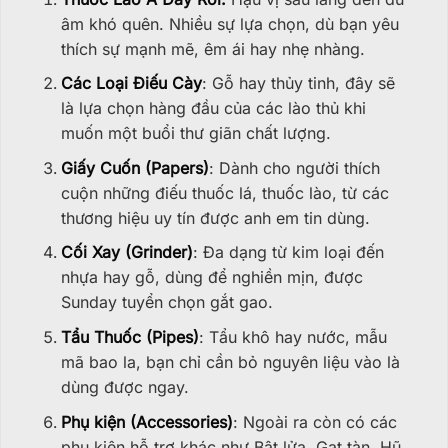
âm khó quên. Nhiều sự lựa chọn, dù bạn yêu
thích sự mạnh mẽ, êm ái hay nhẹ nhàng.
Các Loại Điếu Cày
: Gỗ hay thủy tinh, đây sẽ
là lựa chọn hàng đầu của các lào thủ khi
muốn một buổi thư giãn chất lượng.
Giấy Cuốn (Papers)
: Dành cho người thích
cuộn những điếu thuốc lá, thuốc lào, từ các
thương hiệu uy tín được anh em tin dùng.
Cối Xay (Grinder)
: Đa dạng từ kim loại đến
nhựa hay gỗ, dùng để nghiền mịn, được
Sunday tuyển chọn gắt gao.
Tẩu Thuốc (Pipes)
: Tẩu khô hay nước, mẫu
mã bao la, bạn chỉ cần bỏ nguyên liệu vào là
dùng được ngay.
Phụ kiện (Accessories)
: Ngoài ra còn có các
phụ kiện hỗ trợ khác như Bật lửa, Gạt tàn, Hũ