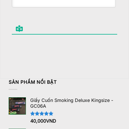
SẢN PHẨM NỔI BẬT
Giấy Cuốn Smoking Deluxe Kingsize -
GC06A
Được xếp
40,000
VND
hạng
5.00