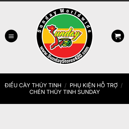
Bỏ
qua
nội
dung
ĐIẾU CÀY THỦY TINH
/
PHỤ KIỆN HỖ TRỢ
/
CHÉN THỦY TINH SUNDAY