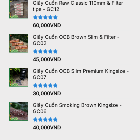
5 sao
Giấy Cuốn Raw Classic 110mm & Filter
tips - GC12
Được xếp
60,000
VND
hạng
5.00
5 sao
Giấy Cuốn OCB Brown Slim & Filter -
GC02
Được xếp
45,000
VND
hạng
5.00
5 sao
Giấy Cuốn OCB Slim Premium Kingsize -
GC07
Được xếp
30,000
VND
hạng
5.00
5 sao
Giấy Cuốn Smoking Brown Kingsize -
GC06
Được xếp
40,000
VND
hạng
5.00
5 sao