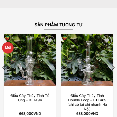
SẢN PHẨM TƯƠNG TỰ
Mới
Add to
Add to
wishlist
wishlist
Điếu Cày Thủy Tinh Tổ
Điếu Cày Thủy Tinh
Ong – BTT494
Double Loop – BTT489
(chỉ có tại chi nhánh Hà
Nội)
668,000
VND
688,000
VND