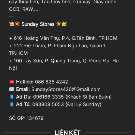
cày thủy tinh, Tẩu thủy tinh, Cối xay, Giấy cuốn
OCB, RAW,...
—
Sunday Stores
+ 616 Hoàng Văn Thụ, P.4, Q.Tân Bình, TP.HCM
+ 222 Đề Thám, P. Phạm Ngũ Lão, Quận 1,
TP.HCM
+ 100 Tây Sơn, P. Quang Trung, Q. Đống Đa, Hà
Nội
Hotline:
086 828 4242
Email:
SundayStores420@Gmail.com
Ad Du:
096166 3335 (Khách Sỉ Bán Buôn)
Ad Tú:
093808 5653 (Đại Lý Sunday)
SỐ GP: 134679
LIÊN KẾT