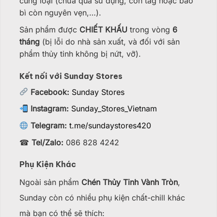
cùng loại (chưa qua sử dụng, còn tag hoặc bao
bì còn nguyên vẹn,…).
Sản phẩm được
CHIẾT KHẤU
trong vòng
6
tháng
(bị lỗi do nhà sản xuất, và đối với sản
phẩm thủy tinh không bị nứt, vỡ).
Kết nối với Sunday Stores
Facebook:
Sunday Stores
Instagram:
Sunday_Stores_Vietnam
Telegram:
t.me/sundaystores420
☎
Tel/Zalo:
086 828 4242
Phụ Kiện Khác
Ngoài sản phẩm
Chén Thủy Tinh Vành Tròn
,
Sunday còn có nhiều phụ kiện chất-chill khác
mà bạn có thể sẽ thích: