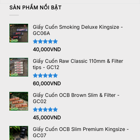
SẢN PHẨM NỔI BẬT
Giấy Cuốn Smoking Deluxe Kingsize -
GC06A
Được xếp
40,000
VND
hạng
5.00
5 sao
Giấy Cuốn Raw Classic 110mm & Filter
tips - GC12
Được xếp
60,000
VND
hạng
5.00
5 sao
Giấy Cuốn OCB Brown Slim & Filter -
GC02
Được xếp
45,000
VND
hạng
5.00
5 sao
Giấy Cuốn OCB Slim Premium Kingsize -
GC07