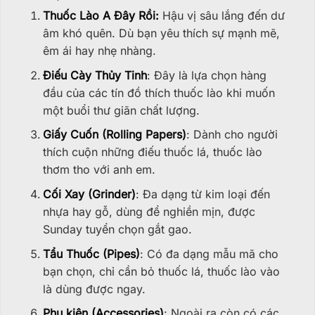
Thuốc Lào A Đây Rồi:
Hậu vị sâu lắng đến dư
âm khó quên. Dù bạn yêu thích sự mạnh mẽ,
êm ái hay nhẹ nhàng.
Điếu Cày Thủy Tinh
: Đây là lựa chọn hàng
đầu của các tín đồ thích thuốc lào khi muốn
một buổi thư giãn chất lượng.
Giấy Cuốn (Rolling Papers)
: Dành cho người
thích cuộn những điếu thuốc lá, thuốc lào
thơm tho với anh em.
Cối Xay (Grinder)
: Đa dạng từ kim loại đến
nhựa hay gỗ, dùng để nghiền mịn, được
Sunday tuyển chọn gắt gao.
Tẩu Thuốc (Pipes)
: Có đa dạng mẫu mã cho
bạn chọn, chỉ cần bỏ thuốc lá, thuốc lào vào
là dùng được ngay.
Phụ kiện (Accessories)
: Ngoài ra còn có các