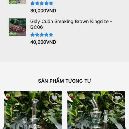
Được xếp
30,000
VND
hạng
5.00
5 sao
Giấy Cuốn Smoking Brown Kingsize -
GC06
Được xếp
40,000
VND
hạng
5.00
5 sao
SẢN PHẨM TƯƠNG TỰ
Add to
Add to
wishlist
wishlist