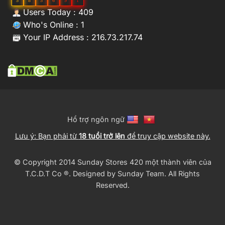
5
8
5
6
9
1
Users Today : 409
Who's Online : 1
Your IP Address : 216.73.217.74
Hổ trợ ngôn ngữ
Lưu ý: Bạn phải từ
18 tuổi trở lên
để truy cập website này.
© Copyright 2014 Sunday Stores 420 một thành viên của
T.C.D.T Co ®️. Designed by
Sunday Team
. All Rights
Reserved.