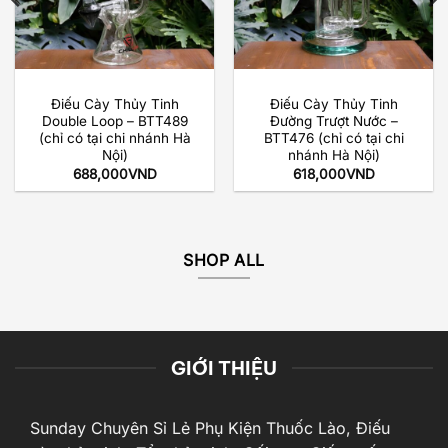
Điếu Cày Thủy Tinh
Điếu Cày Thủy Tinh
Double Loop – BTT489
Đường Trượt Nước –
(chỉ có tại chi nhánh Hà
BTT476 (chỉ có tại chi
Nội)
nhánh Hà Nội)
688,000
VND
618,000
VND
SHOP ALL
GIỚI THIỆU
Sunday Chuyên Sỉ Lẻ Phụ Kiện Thuốc Lào, Điếu