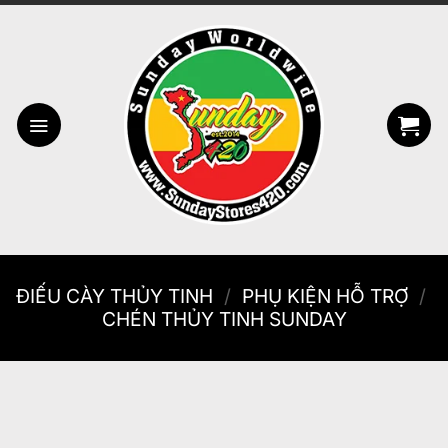
Bỏ
qua
nội
dung
ĐIẾU CÀY THỦY TINH
/
PHỤ KIỆN HỖ TRỢ
/
CHÉN THỦY TINH SUNDAY