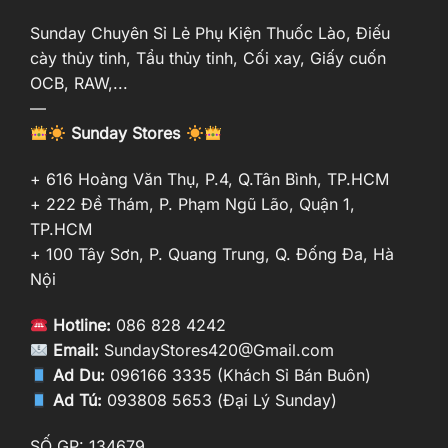
Sunday Chuyên Sỉ Lẻ Phụ Kiện Thuốc Lào, Điếu
cày thủy tinh, Tẩu thủy tinh, Cối xay, Giấy cuốn
OCB, RAW,...
—
Sunday Stores
+ 616 Hoàng Văn Thụ, P.4, Q.Tân Bình, TP.HCM
+ 222 Đề Thám, P. Phạm Ngũ Lão, Quận 1,
TP.HCM
+ 100 Tây Sơn, P. Quang Trung, Q. Đống Đa, Hà
Nội
Hotline:
086 828 4242
Email:
SundayStores420@Gmail.com
Ad Du:
096166 3335 (Khách Sỉ Bán Buôn)
Ad Tú:
093808 5653 (Đại Lý Sunday)
SỐ GP: 134679