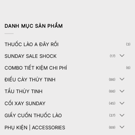
DANH MỤC SẢN PHẨM
THUỐC LÀO A ĐÂY RỒI
(3)
SUNDAY SALE SHOCK
(17)
COMBO TIẾT KIỆM CHI PHÍ
(6)
ĐIẾU CÀY THỦY TINH
(86)
TẨU THỦY TINH
(66)
CỐI XAY SUNDAY
(45)
GIẤY CUỐN THUỐC LÀO
(37)
PHỤ KIỆN | ACCESSORIES
(69)