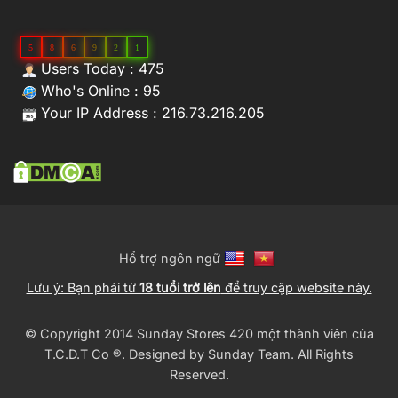
5
8
6
9
2
1
Users Today : 475
Who's Online : 95
Your IP Address : 216.73.216.205
Hổ trợ ngôn ngữ
Lưu ý: Bạn phải từ
18 tuổi trở lên
để truy cập website này.
© Copyright 2014 Sunday Stores 420 một thành viên của
T.C.D.T Co ®️. Designed by
Sunday Team
. All Rights
Reserved.