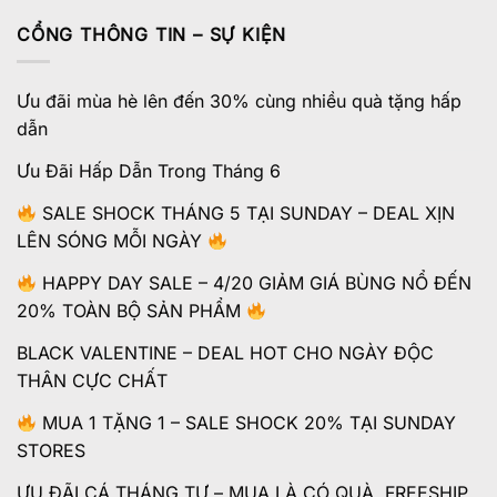
CỔNG THÔNG TIN – SỰ KIỆN
Ưu đãi mùa hè lên đến 30% cùng nhiều quà tặng hấp
dẫn
Ưu Đãi Hấp Dẫn Trong Tháng 6
SALE SHOCK THÁNG 5 TẠI SUNDAY – DEAL XỊN
LÊN SÓNG MỖI NGÀY
HAPPY DAY SALE – 4/20 GIẢM GIÁ BÙNG NỔ ĐẾN
20% TOÀN BỘ SẢN PHẨM
BLACK VALENTINE – DEAL HOT CHO NGÀY ĐỘC
THÂN CỰC CHẤT
MUA 1 TẶNG 1 – SALE SHOCK 20% TẠI SUNDAY
STORES
ƯU ĐÃI CÁ THÁNG TƯ – MUA LÀ CÓ QUÀ, FREESHIP