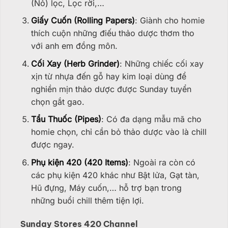
(Nỏ) lọc, Lọc rời,…
Giấy Cuốn (Rolling Papers)
: Giành cho homie
thích cuộn những điếu thảo dược thơm tho
với anh em đồng môn.
Cối Xay (Herb Grinder)
: Những chiếc cối xay
xịn từ nhựa đến gỗ hay kim loại dùng để
nghiền mịn thảo dược được Sunday tuyển
chọn gắt gao.
Tẩu Thuốc (Pipes)
: Có đa dạng mẫu mã cho
homie chọn, chỉ cần bỏ thảo dược vào là chill
được ngay.
Phụ kiện 420 (420 Items)
: Ngoài ra còn có
các phụ kiện 420 khác như Bật lửa, Gạt tàn,
Hũ đựng, Máy cuốn,… hỗ trợ bạn trong
những buổi chill thêm tiện lợi.
Sunday Stores 420 Channel