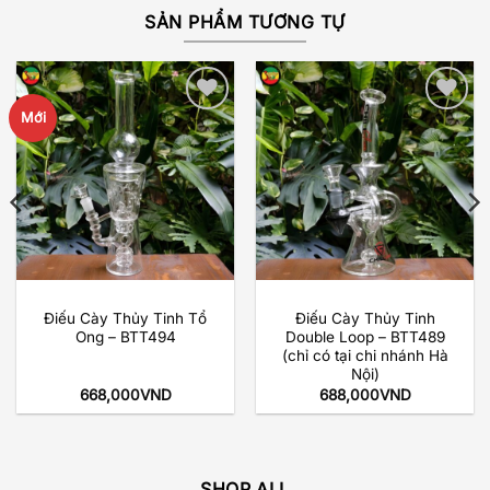
SẢN PHẨM TƯƠNG TỰ
Mới
Add to
Add to
wishlist
wishlist
Điếu Cày Thủy Tinh Tổ
Điếu Cày Thủy Tinh
Ong – BTT494
Double Loop – BTT489
(chỉ có tại chi nhánh Hà
Nội)
668,000
VND
688,000
VND
SHOP ALL