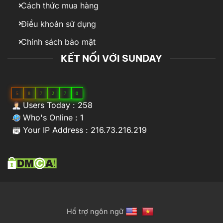
Cách thức mua hàng
Điều khoản sử dụng
Chính sách bảo mật
KẾT NỐI VỚI SUNDAY
5
8
7
2
7
0
Users Today : 258
Who's Online : 1
Your IP Address : 216.73.216.219
Hổ trợ ngôn ngữ