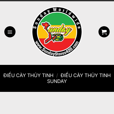
Bỏ
qua
nội
dung
ĐIẾU CÀY THỦY TINH
/
ĐIẾU CÀY THỦY TINH
SUNDAY