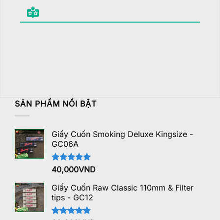
SẢN PHẨM NỔI BẬT
Giấy Cuốn Smoking Deluxe Kingsize -
GC06A
Được xếp
40,000
VND
hạng
5.00
5 sao
Giấy Cuốn Raw Classic 110mm & Filter
tips - GC12