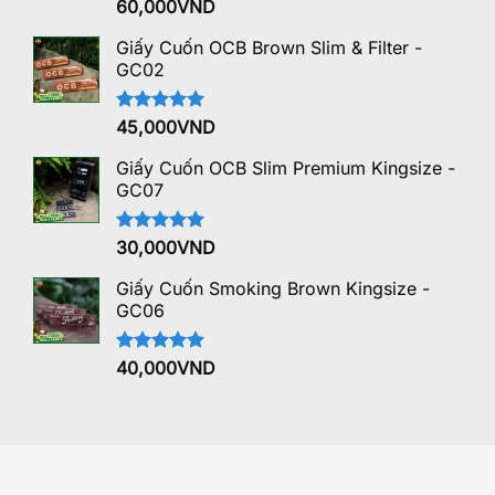
Được xếp
60,000
VND
hạng
5.00
5 sao
Giấy Cuốn OCB Brown Slim & Filter -
GC02
Được xếp
45,000
VND
hạng
5.00
5 sao
Giấy Cuốn OCB Slim Premium Kingsize -
GC07
Được xếp
30,000
VND
hạng
5.00
5 sao
Giấy Cuốn Smoking Brown Kingsize -
GC06
Được xếp
40,000
VND
hạng
5.00
5 sao