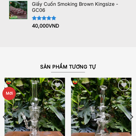
5 sao
Giấy Cuốn Smoking Brown Kingsize -
GC06
Được xếp
40,000
VND
hạng
5.00
5 sao
SẢN PHẨM TƯƠNG TỰ
Mới
Add to
Add to
wishlist
wishlist