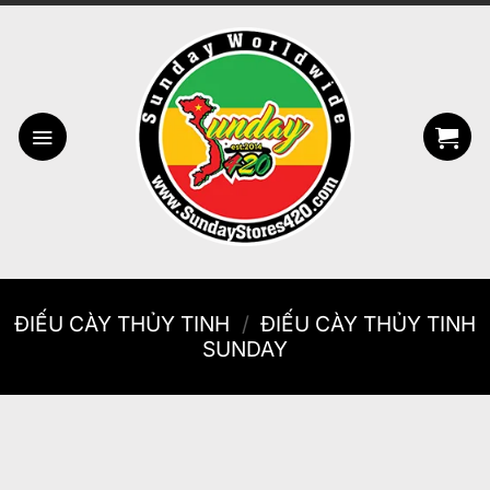
Bỏ
qua
nội
dung
ĐIẾU CÀY THỦY TINH
/
ĐIẾU CÀY THỦY TINH
SUNDAY