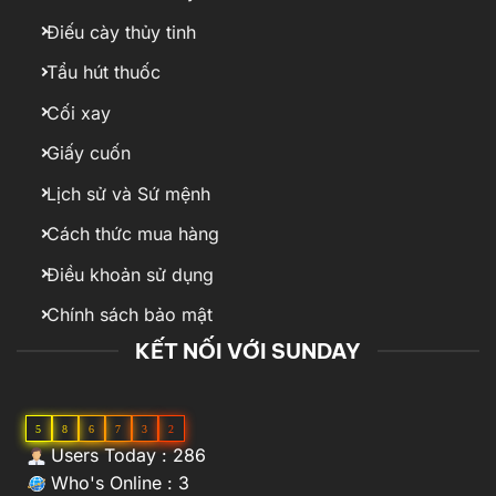
Điếu cày thủy tinh
Tẩu hút thuốc
Cối xay
Giấy cuốn
Lịch sử và Sứ mệnh
Cách thức mua hàng
Điều khoản sử dụng
Chính sách bảo mật
KẾT NỐI VỚI SUNDAY
5
8
6
7
3
2
Users Today : 286
Who's Online : 3