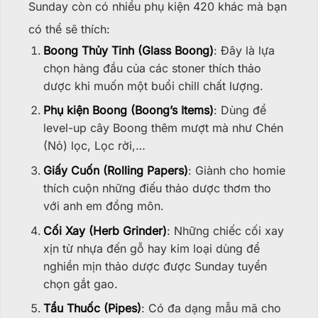
Sunday còn có nhiều phụ kiện 420 khác mà bạn
có thể sẽ thích:
Boong Thủy Tinh (Glass Boong)
: Đây là lựa
chọn hàng đầu của các stoner thích thảo
dược khi muốn một buổi chill chất lượng.
Phụ kiện Boong (Boong’s Items)
: Dùng để
level-up cây Boong thêm mượt mà như Chén
(Nỏ) lọc, Lọc rời,…
Giấy Cuốn (Rolling Papers)
: Giành cho homie
thích cuộn những điếu thảo dược thơm tho
với anh em đồng môn.
Cối Xay (Herb Grinder)
: Những chiếc cối xay
xịn từ nhựa đến gỗ hay kim loại dùng để
nghiền mịn thảo dược được Sunday tuyển
chọn gắt gao.
Tẩu Thuốc (Pipes)
: Có đa dạng mẫu mã cho