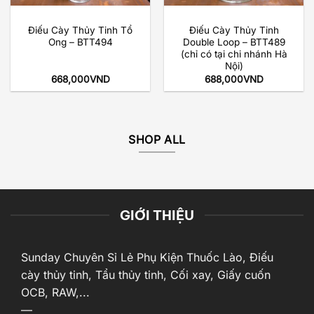
Điếu Cày Thủy Tinh Tổ
Điếu Cày Thủy Tinh
Ong – BTT494
Double Loop – BTT489
(chỉ có tại chi nhánh Hà
Nội)
668,000
VND
688,000
VND
SHOP ALL
GIỚI THIỆU
Sunday Chuyên Sỉ Lẻ Phụ Kiện Thuốc Lào, Điếu
cày thủy tinh, Tẩu thủy tinh, Cối xay, Giấy cuốn
OCB, RAW,...
—