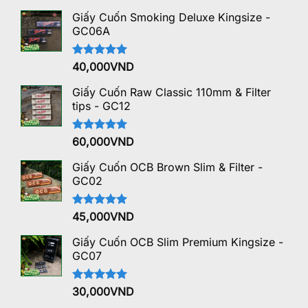
Giấy Cuốn Smoking Deluxe Kingsize -
GC06A
Được xếp
40,000
VND
hạng
5.00
5 sao
Giấy Cuốn Raw Classic 110mm & Filter
tips - GC12
Được xếp
60,000
VND
hạng
5.00
5 sao
Giấy Cuốn OCB Brown Slim & Filter -
GC02
Được xếp
45,000
VND
hạng
5.00
5 sao
Giấy Cuốn OCB Slim Premium Kingsize -
GC07
Được xếp
30,000
VND
hạng
5.00