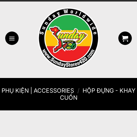
Bỏ
qua
nội
dung
PHỤ KIỆN | ACCESSORIES
/
HỘP ĐỰNG - KHAY
CUỐN