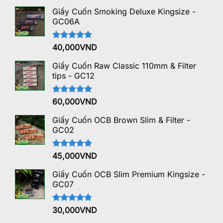
Giấy Cuốn Smoking Deluxe Kingsize -
GC06A
Được xếp
40,000
VND
hạng
5.00
5 sao
Giấy Cuốn Raw Classic 110mm & Filter
tips - GC12
Được xếp
60,000
VND
hạng
5.00
5 sao
Giấy Cuốn OCB Brown Slim & Filter -
GC02
Được xếp
45,000
VND
hạng
5.00
5 sao
Giấy Cuốn OCB Slim Premium Kingsize -
GC07
Được xếp
30,000
VND
hạng
5.00