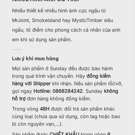
Nhiều thiết kế nhiều hình ảnh cực ngầu từ
MrJoint, SmokeIsland hay MysticTimber siêu
ngầu, tô điểm cho phong cách cá nhân của anh
em khi sử dụng sản phẩm.
Lưu ý khi mua hàng
Mọi sản phẩm ở Sunday đều được bảo hành
trong quá trình vận chuyển. Hãy
đồng kiểm
hàng với Shipper
khi nhận. Nếu sản phẩm lỗi/vỡ,
gọi ngay
Hotline: 0868284242
. Sunday
không
hỗ trợ
đơn hàng không đồng kiểm.
Trong vòng
48H
được đổi trả sản phẩm khác
cùng loại (chưa qua sử dụng, còn tag hoặc bao
bì còn nguyên vẹn,…).
Sản phẩm được
CHIẾT KHẤU
trong vòng
6