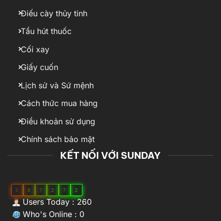
Điếu cày thủy tinh
Tẩu hút thuốc
Cối xay
Giấy cuốn
Lịch sử và Sứ mệnh
Cách thức mua hàng
Điều khoản sử dụng
Chính sách bảo mật
KẾT NỐI VỚI SUNDAY
5
8
7
2
7
2
Users Today : 260
Who's Online : 0