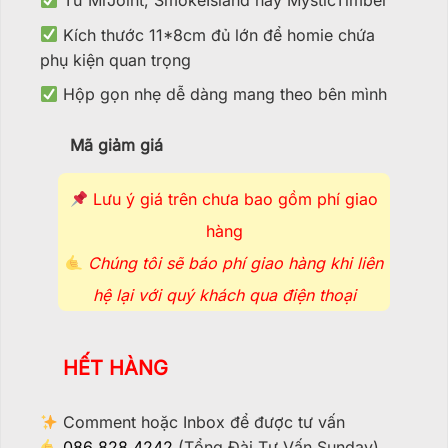
Từ MrJoint, SmokeIsland hay MysticTimber
Kích thước 11*8cm đủ lớn để homie chứa
phụ kiện quan trọng
Hộp gọn nhẹ dễ dàng mang theo bên mình
Mã giảm giá
Lưu ý giá trên chưa bao gồm phí giao
hàng
Chúng tôi sẽ báo phí giao hàng khi liên
hệ lại với quý khách qua điện thoại
HẾT HÀNG
Comment hoặc Inbox để được tư vấn
086 828 4242
(Tổng Đài Tư Vấn Sunday)