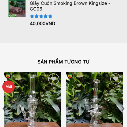
5 sao
Giấy Cuốn Smoking Brown Kingsize -
GC06
Được xếp
40,000
VND
hạng
5.00
5 sao
SẢN PHẨM TƯƠNG TỰ
Mới
Add to
Add to
wishlist
wishlist