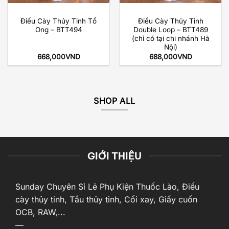
Điếu Cày Thủy Tinh Tổ
Điếu Cày Thủy Tinh
Ong – BTT494
Double Loop – BTT489
(chỉ có tại chi nhánh Hà
Nội)
668,000
VND
688,000
VND
SHOP ALL
GIỚI THIỆU
Sunday Chuyên Sỉ Lẻ Phụ Kiện Thuốc Lào, Điếu
cày thủy tinh, Tẩu thủy tinh, Cối xay, Giấy cuốn
OCB, RAW,...
—