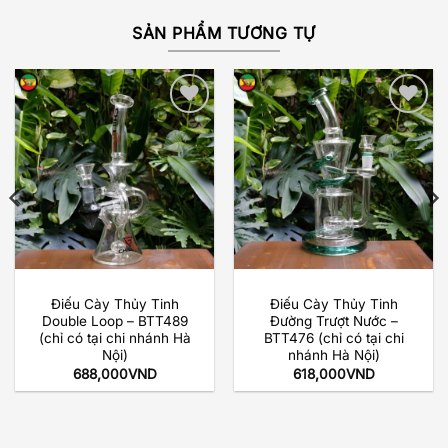
SẢN PHẨM TƯƠNG TỰ
Add to
Add to
wishlist
wishlist
Điếu Cày Thủy Tinh
Điếu Cày Thủy Tinh
Double Loop – BTT489
Đường Trượt Nước –
(chỉ có tại chi nhánh Hà
BTT476 (chỉ có tại chi
Nội)
nhánh Hà Nội)
688,000
VND
618,000
VND