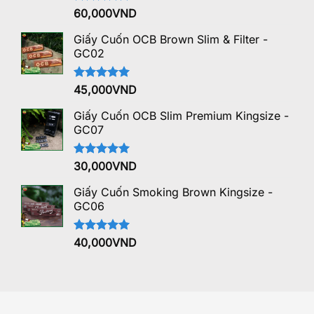
Được xếp
60,000
VND
hạng
5.00
5 sao
Giấy Cuốn OCB Brown Slim & Filter -
GC02
Được xếp
45,000
VND
hạng
5.00
5 sao
Giấy Cuốn OCB Slim Premium Kingsize -
GC07
Được xếp
30,000
VND
hạng
5.00
5 sao
Giấy Cuốn Smoking Brown Kingsize -
GC06
Được xếp
40,000
VND
hạng
5.00
5 sao