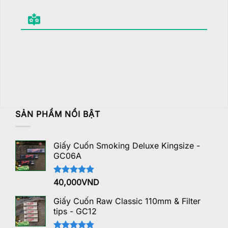
SẢN PHẨM NỔI BẬT
Giấy Cuốn Smoking Deluxe Kingsize -
GC06A
Được xếp
40,000
VND
hạng
5.00
5 sao
Giấy Cuốn Raw Classic 110mm & Filter
tips - GC12