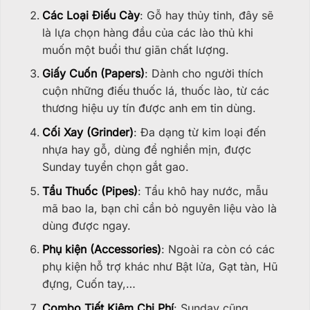
Các Loại Điếu Cày
: Gỗ hay thủy tinh, đây sẽ
là lựa chọn hàng đầu của các lào thủ khi
muốn một buổi thư giãn chất lượng.
Giấy Cuốn (Papers)
: Dành cho người thích
cuộn những điếu thuốc lá, thuốc lào, từ các
thương hiệu uy tín được anh em tin dùng.
Cối Xay (Grinder)
: Đa dạng từ kim loại đến
nhựa hay gỗ, dùng để nghiền mịn, được
Sunday tuyển chọn gắt gao.
Tẩu Thuốc (Pipes)
: Tẩu khô hay nước, mẫu
mã bao la, bạn chỉ cần bỏ nguyên liệu vào là
dùng được ngay.
Phụ kiện (Accessories)
: Ngoài ra còn có các
phụ kiện hỗ trợ khác như Bật lửa, Gạt tàn, Hũ
đựng, Cuốn tay,…
Combo Tiết Kiệm Chi Phí
: Sunday cũng