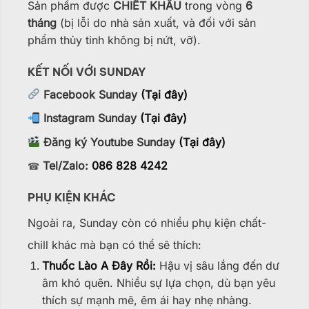
Sản phẩm được
CHIẾT KHẤU
trong vòng
6
tháng
(bị lỗi do nhà sản xuất, và đối với sản
phẩm thủy tinh không bị nứt, vỡ).
KẾT NỐI VỚI SUNDAY
Facebook Sunday
(Tại đây)
Instagram Sunday
(Tại đây)
Đăng ký Youtube Sunday
(Tại đây)
Tel/Zalo:
086 828 4242
☎
PHỤ KIỆN KHÁC
Ngoài ra, Sunday còn có nhiều phụ kiện chất-
chill khác mà bạn có thể sẽ thích:
Thuốc Lào A Đây Rồi:
Hậu vị sâu lắng đến dư
âm khó quên. Nhiều sự lựa chọn, dù bạn yêu
thích sự mạnh mẽ, êm ái hay nhẹ nhàng.