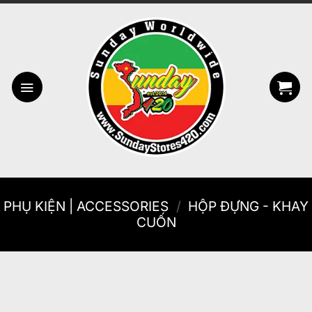
Bỏ
qua
nội
dung
PHỤ KIỆN | ACCESSORIES
/
HỘP ĐỰNG - KHAY
CUỐN