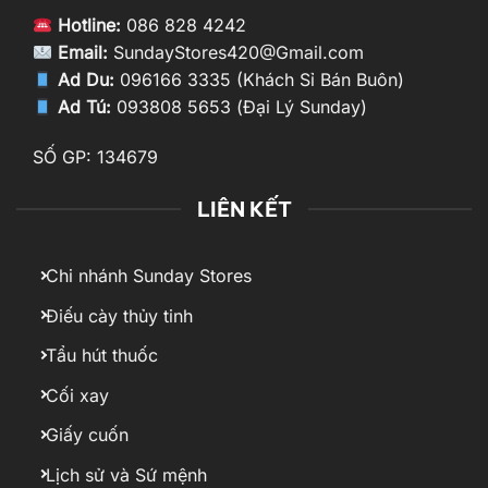
Hotline:
086 828 4242
Email:
SundayStores420@Gmail.com
Ad Du:
096166 3335 (Khách Sỉ Bán Buôn)
Ad Tú:
093808 5653 (Đại Lý Sunday)
SỐ GP: 134679
LIÊN KẾT
Chi nhánh Sunday Stores
Điếu cày thủy tinh
Tẩu hút thuốc
Cối xay
Giấy cuốn
Lịch sử và Sứ mệnh