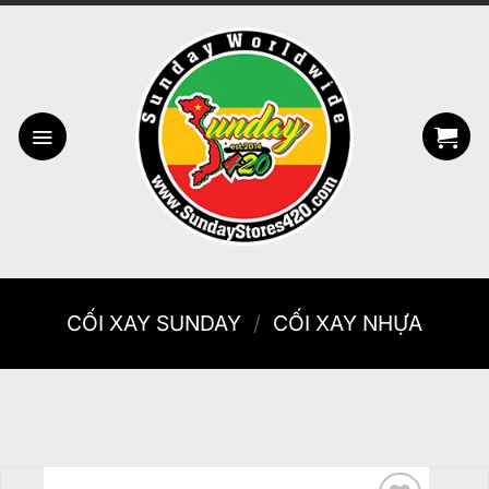
Bỏ
qua
nội
dung
CỐI XAY SUNDAY
/
CỐI XAY NHỰA