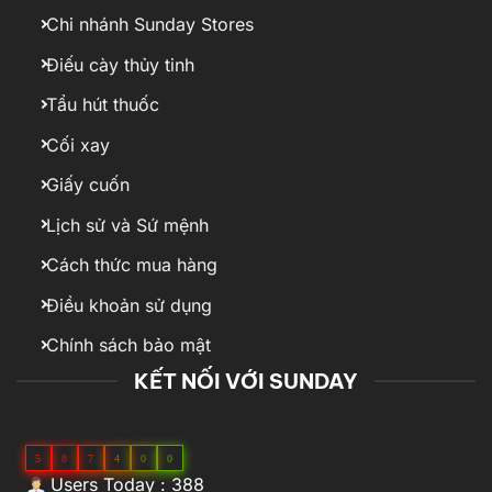
Chi nhánh Sunday Stores
Điếu cày thủy tinh
Tẩu hút thuốc
Cối xay
Giấy cuốn
Lịch sử và Sứ mệnh
Cách thức mua hàng
Điều khoản sử dụng
Chính sách bảo mật
KẾT NỐI VỚI SUNDAY
5
8
7
4
0
0
Users Today : 388