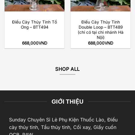
Điếu Cày Thủy Tinh Tổ
Điếu Cày Thủy Tinh
Ong – BTT494
Double Loop – BTT489
(chỉ có tại chi nhánh Hà
Nội)
668,000
VND
688,000
VND
SHOP ALL
GIỚI THIỆU
Sunday Chuyên Sỉ Lẻ Phụ Kiện Thuốc Lào, Điếu
cày thủy tinh, Tẩu thủy tinh, Cối xay, Giấy cuốn
OCB, RAW,...