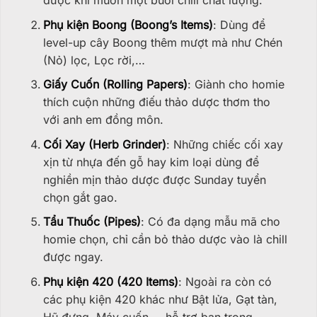
dược khi muốn một buổi chill chất lượng.
Phụ kiện Boong (Boong’s Items)
: Dùng để
level-up cây Boong thêm mượt mà như Chén
(Nỏ) lọc, Lọc rời,…
Giấy Cuốn (Rolling Papers)
: Giành cho homie
thích cuộn những điếu thảo dược thơm tho
với anh em đồng môn.
Cối Xay (Herb Grinder)
: Những chiếc cối xay
xịn từ nhựa đến gỗ hay kim loại dùng để
nghiền mịn thảo dược được Sunday tuyển
chọn gắt gao.
Tẩu Thuốc (Pipes)
: Có đa dạng mẫu mã cho
homie chọn, chỉ cần bỏ thảo dược vào là chill
được ngay.
Phụ kiện 420 (420 Items)
: Ngoài ra còn có
các phụ kiện 420 khác như Bật lửa, Gạt tàn,
Hũ đựng, Máy cuốn,… hỗ trợ bạn trong