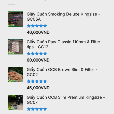
Giấy Cuốn Smoking Deluxe Kingsize -
GC06A
Được xếp
40,000
VND
hạng
5.00
5 sao
Giấy Cuốn Raw Classic 110mm & Filter
tips - GC12
Được xếp
60,000
VND
hạng
5.00
5 sao
Giấy Cuốn OCB Brown Slim & Filter -
GC02
Được xếp
45,000
VND
hạng
5.00
5 sao
Giấy Cuốn OCB Slim Premium Kingsize -
GC07