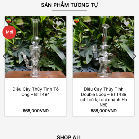
SẢN PHẨM TƯƠNG TỰ
Mới
Add to
Add to
wishlist
wishlist
Điếu Cày Thủy Tinh Tổ
Điếu Cày Thủy Tinh
Ong – BTT494
Double Loop – BTT489
(chỉ có tại chi nhánh Hà
Nội)
668,000
VND
688,000
VND
SHOP ALL