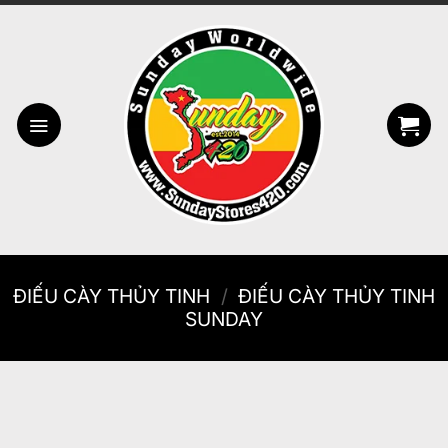
Bỏ
qua
nội
dung
ĐIẾU CÀY THỦY TINH
/
ĐIẾU CÀY THỦY TINH
SUNDAY