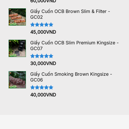
Được xếp
60,000
VND
hạng
5.00
5 sao
Giấy Cuốn OCB Brown Slim & Filter -
GC02
Được xếp
45,000
VND
hạng
5.00
5 sao
Giấy Cuốn OCB Slim Premium Kingsize -
GC07
Được xếp
30,000
VND
hạng
5.00
5 sao
Giấy Cuốn Smoking Brown Kingsize -
GC06
Được xếp
40,000
VND
hạng
5.00
5 sao