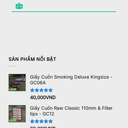
SẢN PHẨM NỔI BẬT
Giấy Cuốn Smoking Deluxe Kingsize -
GC06A
Được xếp
40,000
VND
hạng
5.00
5 sao
Giấy Cuốn Raw Classic 110mm & Filter
tips - GC12