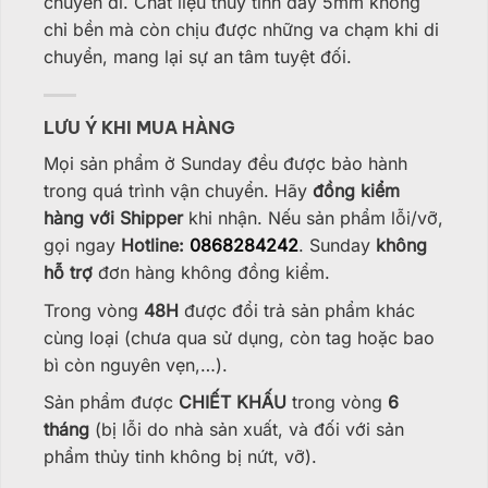
chuyến đi. Chất liệu thủy tinh dày 5mm không
chỉ bền mà còn chịu được những va chạm khi di
chuyển, mang lại sự an tâm tuyệt đối.
LƯU Ý KHI MUA HÀNG
Mọi sản phẩm ở Sunday đều được bảo hành
trong quá trình vận chuyển. Hãy
đồng kiểm
hàng với Shipper
khi nhận. Nếu sản phẩm lỗi/vỡ,
gọi ngay
Hotline:
0868284242
. Sunday
không
hỗ trợ
đơn hàng không đồng kiểm.
Trong vòng
48H
được đổi trả sản phẩm khác
cùng loại (chưa qua sử dụng, còn tag hoặc bao
bì còn nguyên vẹn,…).
Sản phẩm được
CHIẾT KHẤU
trong vòng
6
tháng
(bị lỗi do nhà sản xuất, và đối với sản
phẩm thủy tinh không bị nứt, vỡ).