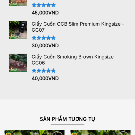
Được xếp
45,000
VND
hạng
5.00
5 sao
Giấy Cuốn OCB Slim Premium Kingsize -
GC07
Được xếp
30,000
VND
hạng
5.00
5 sao
Giấy Cuốn Smoking Brown Kingsize -
GC06
Được xếp
40,000
VND
hạng
5.00
5 sao
SẢN PHẨM TƯƠNG TỰ