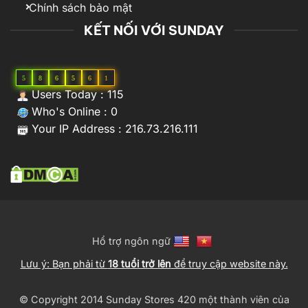
Chính sách bảo mật
KẾT NỐI VỚI SUNDAY
5
8
6
5
6
1
Users Today : 115
Who's Online : 0
Your IP Address : 216.73.216.111
Hổ trợ ngôn ngữ
Lưu ý: Bạn phải từ
18 tuổi trở lên
để truy cập website này.
© Copyright 2014 Sunday Stores 420 một thành viên của