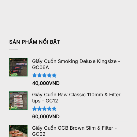
SẢN PHẨM NỔI BẬT
Giấy Cuốn Smoking Deluxe Kingsize -
GC06A
Được xếp
40,000
VND
hạng
5.00
5 sao
Giấy Cuốn Raw Classic 110mm & Filter
tips - GC12
Được xếp
60,000
VND
hạng
5.00
5 sao
Giấy Cuốn OCB Brown Slim & Filter -
GC02