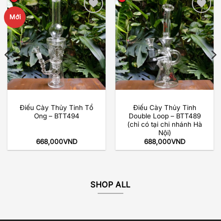
Mới
Add to
Add to
wishlist
wishlist
Điếu Cày Thủy Tinh Tổ
Điếu Cày Thủy Tinh
Ong – BTT494
Double Loop – BTT489
(chỉ có tại chi nhánh Hà
Nội)
668,000
VND
688,000
VND
SHOP ALL