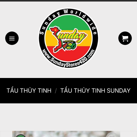
Bỏ
qua
nội
dung
TẨU THỦY TINH
/
TẨU THỦY TINH SUNDAY