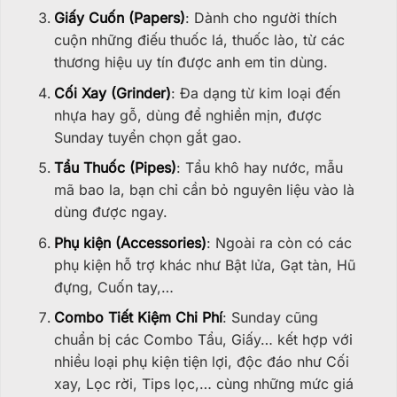
Giấy Cuốn (Papers)
: Dành cho người thích
cuộn những điếu thuốc lá, thuốc lào, từ các
thương hiệu uy tín được anh em tin dùng.
Cối Xay (Grinder)
: Đa dạng từ kim loại đến
nhựa hay gỗ, dùng để nghiền mịn, được
Sunday tuyển chọn gắt gao.
Tẩu Thuốc (Pipes)
: Tẩu khô hay nước, mẫu
mã bao la, bạn chỉ cần bỏ nguyên liệu vào là
dùng được ngay.
Phụ kiện (Accessories)
: Ngoài ra còn có các
phụ kiện hỗ trợ khác như Bật lửa, Gạt tàn, Hũ
đựng, Cuốn tay,…
Combo Tiết Kiệm Chi Phí
: Sunday cũng
chuẩn bị các Combo Tẩu, Giấy… kết hợp với
nhiều loại phụ kiện tiện lợi, độc đáo như Cối
xay, Lọc rời, Tips lọc,… cùng những mức giá