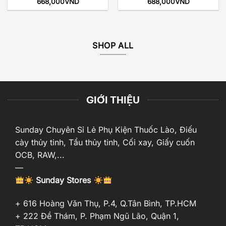
668,000
VND
688,000
VND
SHOP ALL
GIỚI THIỆU
Sunday Chuyên Sỉ Lẻ Phụ Kiện Thuốc Lào, Điếu
cày thủy tinh, Tẩu thủy tinh, Cối xay, Giấy cuốn
OCB, RAW,...
—
Sunday Stores
+ 616 Hoàng Văn Thụ, P.4, Q.Tân Bình, TP.HCM
+ 222 Đề Thám, P. Phạm Ngũ Lão, Quận 1,