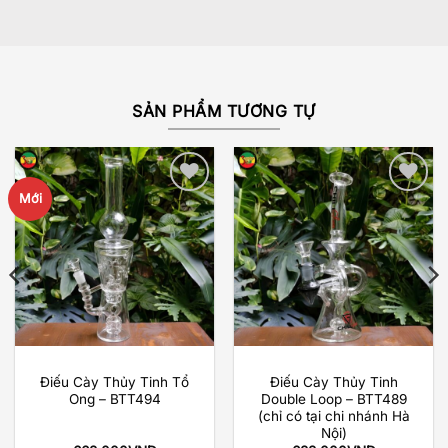
5 sao
SẢN PHẨM TƯƠNG TỰ
Mới
Add to
Add to
wishlist
wishlist
Điếu Cày Thủy Tinh Tổ
Điếu Cày Thủy Tinh
Ong – BTT494
Double Loop – BTT489
(chỉ có tại chi nhánh Hà
Nội)