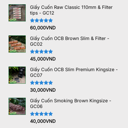
hạng
5.00
5 sao
Giấy Cuốn Raw Classic 110mm & Filter
tips - GC12
Được xếp
60,000
VND
hạng
5.00
5 sao
Giấy Cuốn OCB Brown Slim & Filter -
GC02
Được xếp
45,000
VND
hạng
5.00
5 sao
Giấy Cuốn OCB Slim Premium Kingsize -
GC07
Được xếp
30,000
VND
hạng
5.00
5 sao
Giấy Cuốn Smoking Brown Kingsize -
GC06
Được xếp
40,000
VND
hạng
5.00