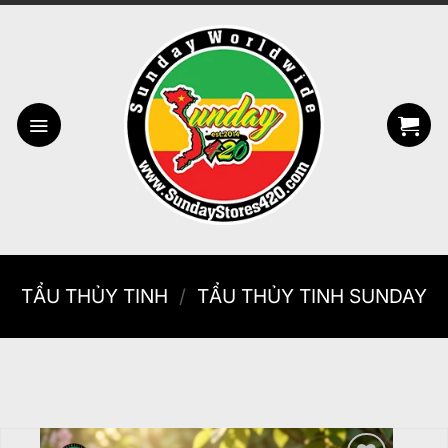
Bỏ
qua
nội
dung
TẨU THỦY TINH
/
TẨU THỦY TINH SUNDAY