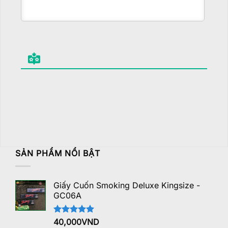
SẢN PHẨM NỔI BẬT
Giấy Cuốn Smoking Deluxe Kingsize -
GC06A
Được xếp
40,000
VND