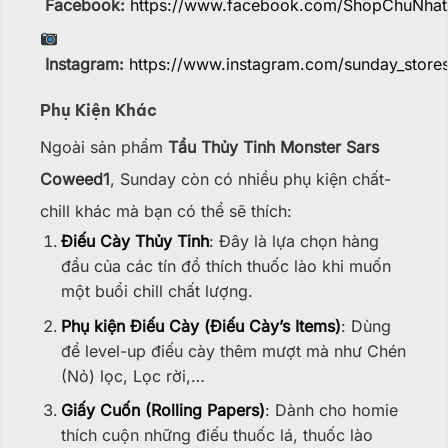
Facebook:
https://www.facebook.com/ShopChuNhat
Instagram:
https://www.instagram.com/sunday_stores
Phụ Kiện Khác
Ngoài sản phẩm
Tẩu Thủy Tinh Monster Sars
Coweed1
, Sunday còn có nhiều phụ kiện chất-
chill khác mà bạn có thể sẽ thích:
Điếu Cày Thủy Tinh
: Đây là lựa chọn hàng
đầu của các tín đồ thích thuốc lào khi muốn
một buổi chill chất lượng.
Phụ kiện Điếu Cày (Điếu Cày’s Items)
: Dùng
để level-up điếu cày thêm mượt mà như Chén
(Nỏ) lọc, Lọc rời,…
Giấy Cuốn (Rolling Papers)
: Dành cho homie
thích cuộn những điếu thuốc lá, thuốc lào