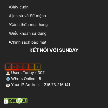
Giấy cuốn
Lịch sử và Sứ mệnh
Cách thức mua hàng
Điều khoản sử dụng
Chính sách bảo mật
KẾT NỐI VỚI SUNDAY
5
8
6
7
5
3
Users Today : 307
Who's Online : 5
Your IP Address : 216.73.216.141