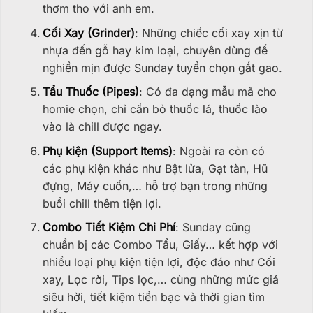
thơm tho với anh em.
Cối Xay (Grinder)
: Những chiếc cối xay xịn từ
nhựa đến gỗ hay kim loại, chuyên dùng để
nghiền mịn được Sunday tuyển chọn gắt gao.
Tẩu Thuốc (Pipes)
: Có đa dạng mẫu mã cho
homie chọn, chỉ cần bỏ thuốc lá, thuốc lào
vào là chill được ngay.
Phụ kiện (Support Items)
: Ngoài ra còn có
các phụ kiện khác như Bật lửa, Gạt tàn, Hũ
đựng, Máy cuốn,… hỗ trợ bạn trong những
buổi chill thêm tiện lợi.
Combo Tiết Kiệm Chi Phí
: Sunday cũng
chuẩn bị các Combo Tẩu, Giấy… kết hợp với
nhiều loại phụ kiện tiện lợi, độc đáo như Cối
xay, Lọc rời, Tips lọc,… cùng những mức giá
siêu hời, tiết kiệm tiền bạc và thời gian tìm