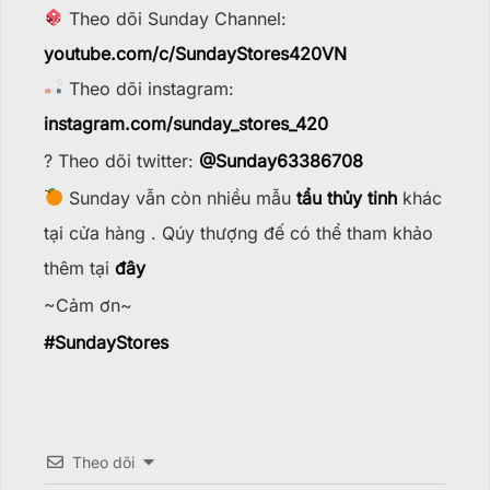
Theo dõi Sunday Channel:
youtube.com/c/SundayStores42
0VN
Theo dõi instagram:
instagram.com/sunday_stores_420
? Theo dõi twitter:
@Sunday63386708
Sunday vẫn còn nhiều mẫu
tẩu thủy tinh
khác
tại cửa hàng . Qúy thượng đế có thể tham khảo
thêm tại
đây
~Cảm ơn~
#
SundayStores
Theo dõi