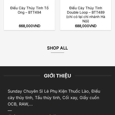
Điếu Cày Thủy Tinh Tổ
Điếu Cày Thủy Tinh
Ong – BTT494
Double Loop – BTT489
(chỉ có tại chi nhánh Hà
Nội)
668,000
VND
688,000
VND
SHOP ALL
GIỚI THIỆU
Sunday Chuyên Sỉ Lẻ Phụ Kiện Thuốc Lào, Điếu
cày thủy tinh, Tẩu thủy tinh, Cối xay, Giấy cuốn
OCB, RAW,...
—