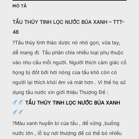
MÔ TẢ
TẨU THỦY TINH LỌC NƯỚC BÚA XANH – TTT-
48
?Tẩu thủy tinh thảo dược nó nhỏ gọn, vừa tay,
dễ mang đi. Tẩu phân chia nhiều loại phụ thuộc
vào nhu cầu mỗi người. Người thích cảm giác cổ
họng bị đốt bởi hơi nóng của tẩu khô còn có
người lại thích khói êm và mát hơn . Vì thế họ sử
dụng tẩu nước xin giới thiệu Thượng Đế :
TẨU THỦY TINH LỌC NƯỚC BÚA XANH
?Màu xanh huyền bí của tẩu , đế vững ,buồng
nước lớn , lỗ bự nơi thượng đế có thể bỏ nhiều