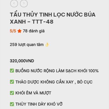
TẨU THỦY TINH LỌC NƯỚC BÚA
XANH – TTT-48
5/5
78
đánh giá
259
lượt quan tâm
320,000
VND
BUỒNG NƯỚC RỘNG LÀM SẠCH KHÓI 100%
THẢO DƯỢC KHÔNG CẦN XAY , BỎ CỤC
KHÓI ÊM VÀ MƯỢT
THỦY TINH DÀY KHÓ VỠ