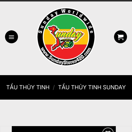
Bỏ
qua
nội
dung
TẨU THỦY TINH
/
TẨU THỦY TINH SUNDAY