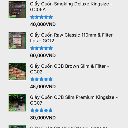
Giấy Cuốn Smoking Deluxe Kingsize -
GC06A
Được xếp
40,000
VND
hạng
5.00
5 sao
Giấy Cuốn Raw Classic 110mm & Filter
tips - GC12
Được xếp
60,000
VND
hạng
5.00
5 sao
Giấy Cuốn OCB Brown Slim & Filter -
GC02
Được xếp
45,000
VND
hạng
5.00
5 sao
Giấy Cuốn OCB Slim Premium Kingsize -
GC07
Được xếp
30,000
VND
hạng
5.00
5 sao