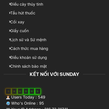
Điếu cày thủy tinh
Tẩu hút thuốc
Cối xay
Giấy cuốn
Lịch sử và Sứ mệnh
Cách thức mua hàng
Điều khoản sử dụng
Chính sách bảo mật
KẾT NỐI VỚI SUNDAY
5
8
6
9
9
5
Users Today : 549
Who's Online : 95