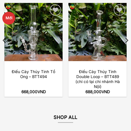
Mới
Add to
Add to
wishlist
wishlist
Điếu Cày Thủy Tinh Tổ
Điếu Cày Thủy Tinh
Ong – BTT494
Double Loop – BTT489
(chỉ có tại chi nhánh Hà
Nội)
668,000
VND
688,000
VND
SHOP ALL