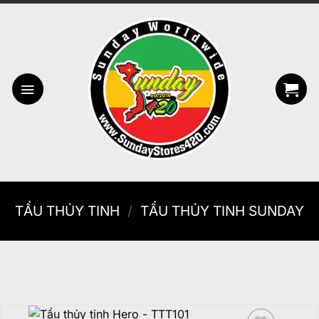
Bỏ
qua
nội
dung
TẨU THỦY TINH
/
TẨU THỦY TINH SUNDAY