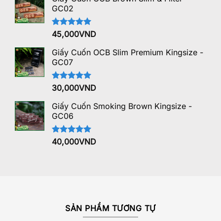
GC02
Được xếp
45,000
VND
hạng
5.00
5 sao
Giấy Cuốn OCB Slim Premium Kingsize -
GC07
Được xếp
30,000
VND
hạng
5.00
5 sao
Giấy Cuốn Smoking Brown Kingsize -
GC06
Được xếp
40,000
VND
hạng
5.00
5 sao
SẢN PHẨM TƯƠNG TỰ