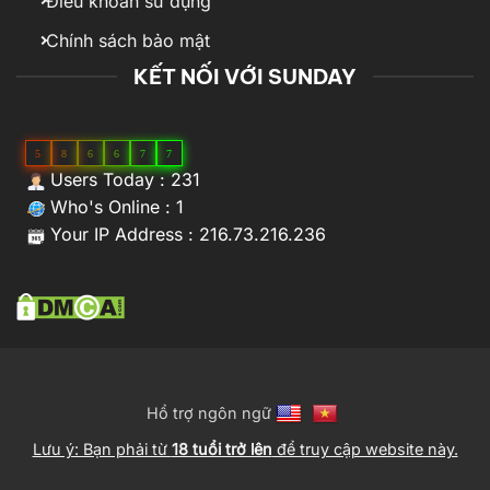
Điều khoản sử dụng
Chính sách bảo mật
KẾT NỐI VỚI SUNDAY
5
8
6
6
7
7
Users Today : 231
Who's Online : 1
Your IP Address : 216.73.216.236
Hổ trợ ngôn ngữ
Lưu ý: Bạn phải từ
18 tuổi trở lên
để truy cập website này.