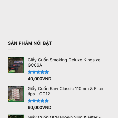
SẢN PHẨM NỔI BẬT
Giấy Cuốn Smoking Deluxe Kingsize -
GC06A
Được xếp
40,000
VND
hạng
5.00
5 sao
Giấy Cuốn Raw Classic 110mm & Filter
tips - GC12
Được xếp
60,000
VND
hạng
5.00
5 sao
Giấy Cuốn OCB Brown Slim & Filter -