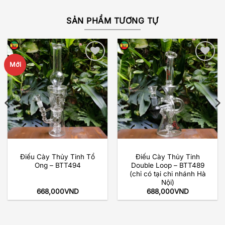
SẢN PHẨM TƯƠNG TỰ
Mới
Add to
Add to
wishlist
wishlist
Điếu Cày Thủy Tinh Tổ
Điếu Cày Thủy Tinh
Ong – BTT494
Double Loop – BTT489
(chỉ có tại chi nhánh Hà
Nội)
668,000
VND
688,000
VND