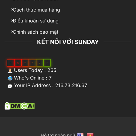
Cách thức mua hàng
Điều khoản sử dụng
Chính sách bảo mật
KẾT NỐI VỚI SUNDAY
5
8
7
2
7
7
Users Today : 265
Who's Online : 7
Your IP Address : 216.73.216.67
Hổ trợ ngôn ngữ