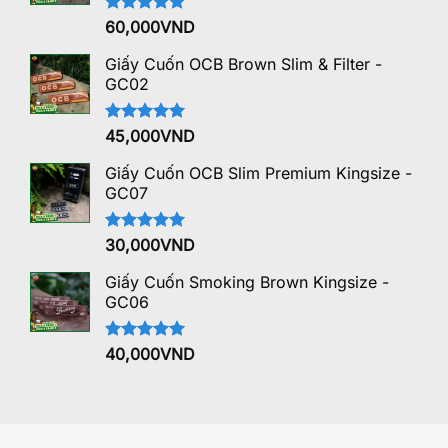
Được xếp
60,000
VND
hạng
5.00
5 sao
Giấy Cuốn OCB Brown Slim & Filter -
GC02
Được xếp
45,000
VND
hạng
5.00
5 sao
Giấy Cuốn OCB Slim Premium Kingsize -
GC07
Được xếp
30,000
VND
hạng
5.00
5 sao
Giấy Cuốn Smoking Brown Kingsize -
GC06
Được xếp
40,000
VND
hạng
5.00
5 sao