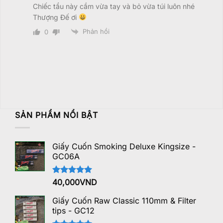
Chiếc tẩu này cầm vừa tay và bỏ vừa túi luôn nhé
Thượng Đế ơi
Phản hồi
0
SẢN PHẨM NỔI BẬT
Giấy Cuốn Smoking Deluxe Kingsize -
GC06A
Được xếp
40,000
VND
hạng
5.00
5 sao
Giấy Cuốn Raw Classic 110mm & Filter
tips - GC12