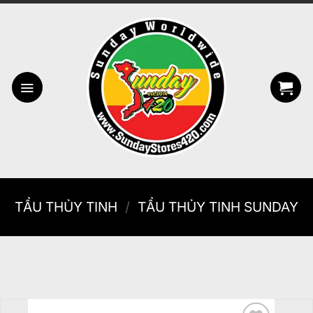
Bỏ
qua
nội
dung
TẨU THỦY TINH
/
TẨU THỦY TINH SUNDAY