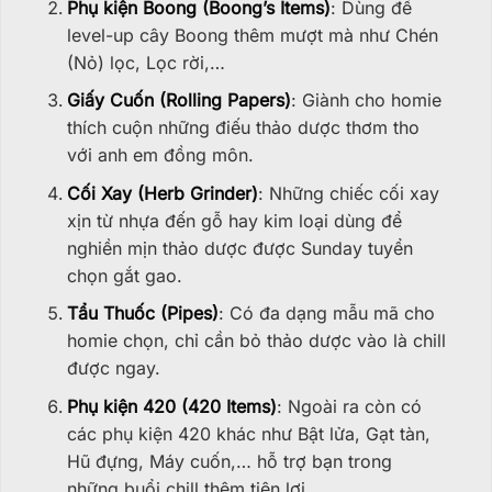
Phụ kiện Boong (Boong’s Items)
: Dùng để
level-up cây Boong thêm mượt mà như Chén
(Nỏ) lọc, Lọc rời,…
Giấy Cuốn (Rolling Papers)
: Giành cho homie
thích cuộn những điếu thảo dược thơm tho
với anh em đồng môn.
Cối Xay (Herb Grinder)
: Những chiếc cối xay
xịn từ nhựa đến gỗ hay kim loại dùng để
nghiền mịn thảo dược được Sunday tuyển
chọn gắt gao.
Tẩu Thuốc (Pipes)
: Có đa dạng mẫu mã cho
homie chọn, chỉ cần bỏ thảo dược vào là chill
được ngay.
Phụ kiện 420 (420 Items)
: Ngoài ra còn có
các phụ kiện 420 khác như Bật lửa, Gạt tàn,
Hũ đựng, Máy cuốn,… hỗ trợ bạn trong
những buổi chill thêm tiện lợi.