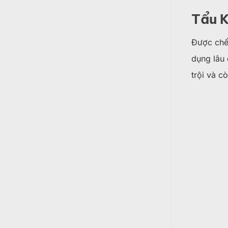
Tẩu 
Được chế 
dụng lâu 
trội và c