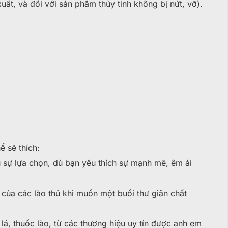
ất, và đối với sản phẩm thủy tinh không bị nứt, vỡ).
ể sẽ thích:
 sự lựa chọn, dù bạn yêu thích sự mạnh mẽ, êm ái
u của các lào thủ khi muốn một buổi thư giãn chất
lá, thuốc lào, từ các thương hiệu uy tín được anh em