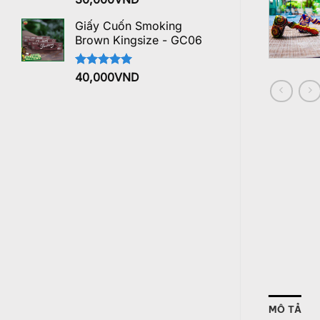
hạng
5.00
5 sao
Giấy Cuốn Smoking
Brown Kingsize - GC06
Được xếp
40,000
VND
hạng
5.00
5 sao
MÔ TẢ