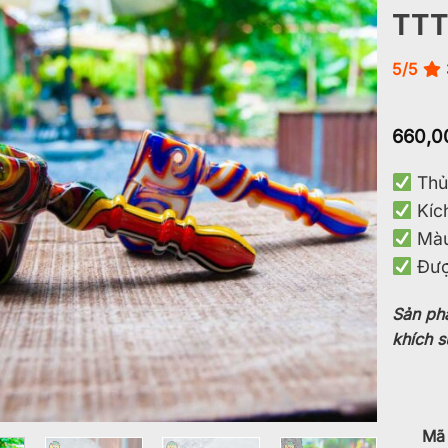
TTT
Add to
wishlist
5/5
660,0
Thủy
Kích
Màu 
Được
Sản ph
khích s
Mã 