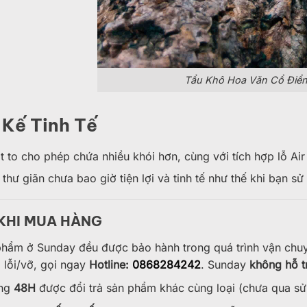
Tẩu Khô Hoa Văn Cổ Điển
 Kế Tinh Tế
 to cho phép chứa nhiều khói hơn, cùng với tích hợp lỗ Ai
 thư giãn chưa bao giờ tiện lợi và tinh tế như thế khi bạn
 KHI MUA HÀNG
phẩm ở Sunday đều được bảo hành trong quá trình vận chu
 lỗi/vỡ, gọi ngay
Hotline:
0868284242
. Sunday
không hỗ t
̀ng
48H
được đổi trả sản phẩm khác cùng loại (chưa qua sử