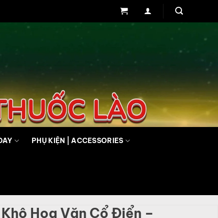
DAY
PHỤ KIỆN | ACCESSORIES
 Khô Hoa Văn Cổ Điển –