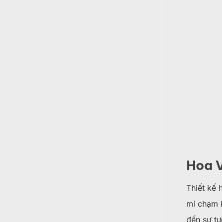
Hoa 
Thiết kế 
mỉ chạm k
đến sự t