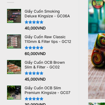
Giấy Cuốn Smoking
Deluxe Kingsize - GC06A
Được xếp
40,000
VND
hạng
5.00
5 sao
Giấy Cuốn Raw Classic
110mm & Filter tips - GC12
Được xếp
60,000
VND
hạng
5.00
5 sao
Giấy Cuốn OCB Brown
Slim & Filter - GC02
Được xếp
45,000
VND
hạng
5.00
5 sao
Giấy Cuốn OCB Slim
Premium Kingsize - GC07
Được xếp
30,000
VND