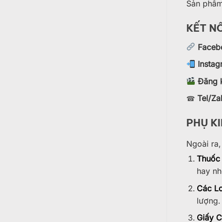
Sản phẩ
KẾT NỐ
Faceb
Insta
Đăng 
Tel/Za
☎
PHỤ K
Ngoài ra,
Thuốc 
hay nh
Các Lo
lượng.
Giấy C