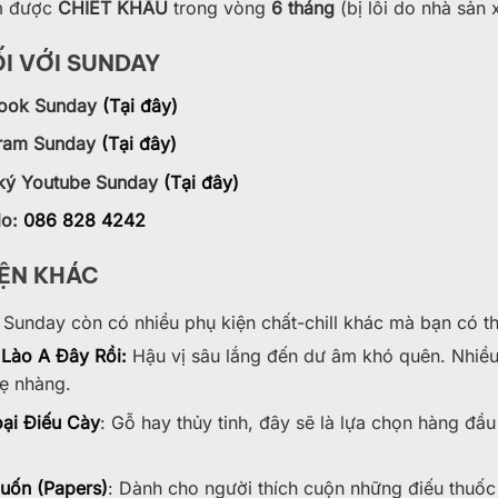
m được
CHIẾT KHẤU
trong vòng
6 tháng
(bị lỗi do nhà sản xu
I VỚI SUNDAY
ook Sunday
(Tại đây)
gram Sunday
(Tại đây)
ký Youtube Sunday
(Tại đây)
lo:
086 828 4242
IỆN KHÁC
 Sunday còn có nhiều phụ kiện chất-chill khác mà bạn có th
Lào A Đây Rồi:
Hậu vị sâu lắng đến dư âm khó quên. Nhiều
ẹ nhàng.
ại Điếu Cày
: Gỗ hay thủy tinh, đây sẽ là lựa chọn hàng đầ
uốn (Papers)
: Dành cho người thích cuộn những điếu thuốc 