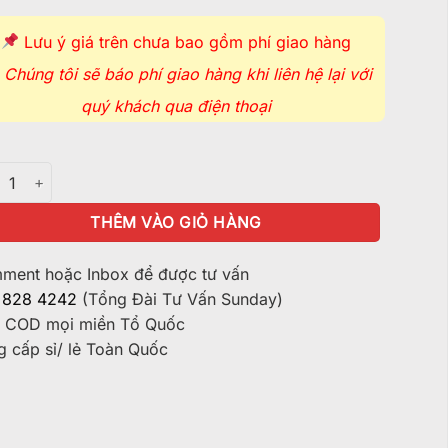
Lưu ý giá trên chưa bao gồm phí giao hàng
Chúng tôi sẽ báo phí giao hàng khi liên hệ lại với
quý khách qua điện thoại
 Khô Hoa Văn Cổ Điển - TTT155 số lượng
THÊM VÀO GIỎ HÀNG
ent hoặc Inbox để được tư vấn
 828 4242
(Tổng Đài Tư Vấn Sunday)
 COD mọi miền Tổ Quốc
 cấp sỉ/ lẻ Toàn Quốc