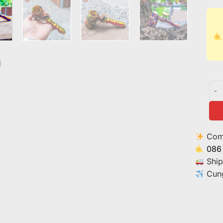
Tẩu
Comm
086
Ship
Cung