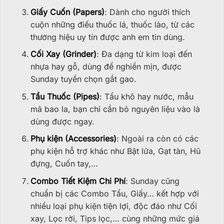
Giấy Cuốn (Papers)
: Dành cho người thích
cuộn những điếu thuốc lá, thuốc lào, từ các
thương hiệu uy tín được anh em tin dùng.
Cối Xay (Grinder)
: Đa dạng từ kim loại đến
nhựa hay gỗ, dùng để nghiền mịn, được
Sunday tuyển chọn gắt gao.
Tẩu Thuốc (Pipes)
: Tẩu khô hay nước, mẫu
mã bao la, bạn chỉ cần bỏ nguyên liệu vào là
dùng được ngay.
Phụ kiện (Accessories)
: Ngoài ra còn có các
phụ kiện hỗ trợ khác như Bật lửa, Gạt tàn, Hũ
đựng, Cuốn tay,…
Combo Tiết Kiệm Chi Phí
: Sunday cũng
chuẩn bị các Combo Tẩu, Giấy… kết hợp với
nhiều loại phụ kiện tiện lợi, độc đáo như Cối
xay, Lọc rời, Tips lọc,… cùng những mức giá