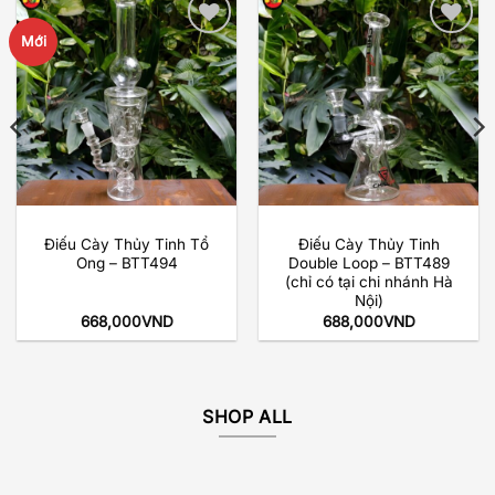
Mới
Add to
Add to
wishlist
wishlist
Điếu Cày Thủy Tinh Tổ
Điếu Cày Thủy Tinh
Ong – BTT494
Double Loop – BTT489
(chỉ có tại chi nhánh Hà
Nội)
668,000
VND
688,000
VND
SHOP ALL