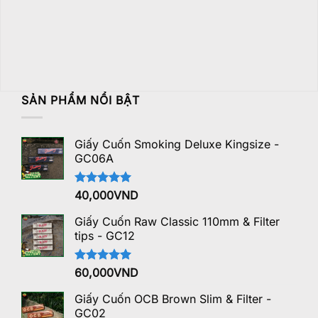
SẢN PHẨM NỔI BẬT
Giấy Cuốn Smoking Deluxe Kingsize -
GC06A
Được xếp
40,000
VND
hạng
5.00
5 sao
Giấy Cuốn Raw Classic 110mm & Filter
tips - GC12
Được xếp
60,000
VND
hạng
5.00
5 sao
Giấy Cuốn OCB Brown Slim & Filter -
GC02