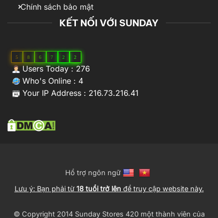
Chính sách bảo mật
KẾT NỐI VỚI SUNDAY
5
8
6
7
2
2
Users Today : 276
Who's Online : 4
Your IP Address : 216.73.216.41
Hổ trợ ngôn ngữ
Lưu ý: Bạn phải từ
18 tuổi trở lên
để truy cập website này.
© Copyright 2014 Sunday Stores 420 một thành viên của