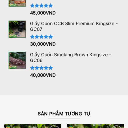
Được xếp
45,000
VND
hạng
5.00
5 sao
Giấy Cuốn OCB Slim Premium Kingsize -
GC07
Được xếp
30,000
VND
hạng
5.00
5 sao
Giấy Cuốn Smoking Brown Kingsize -
GC06
Được xếp
40,000
VND
hạng
5.00
5 sao
SẢN PHẨM TƯƠNG TỰ