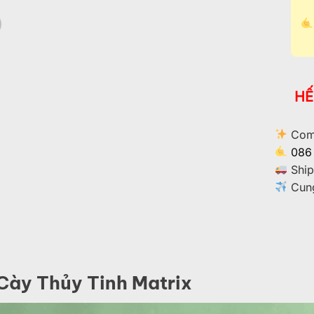
HẾ
Comm
086
Ship
Cung
Cày Thủy Tinh Matrix