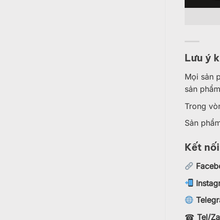
Lưu ý 
Mọi sản 
sản phẩm
Trong vo
Sản phẩ
Kết nố
Faceb
Instag
Teleg
☎
Tel/Za