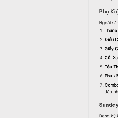
Phụ Ki
Ngoài s
Thuốc 
Điếu C
Giấy C
Cối Xa
Tẩu Th
Phụ ki
Combo 
đáo nh
Sunday
Đăng ký