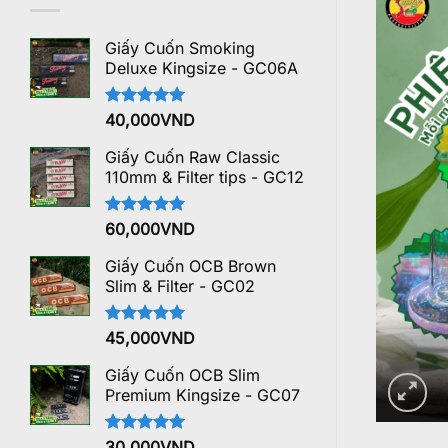
Giấy Cuốn Smoking
Deluxe Kingsize - GC06A
Được xếp
40,000
VND
hạng
5.00
5 sao
Giấy Cuốn Raw Classic
110mm & Filter tips - GC12
Được xếp
60,000
VND
hạng
5.00
5 sao
Giấy Cuốn OCB Brown
Slim & Filter - GC02
Được xếp
45,000
VND
hạng
5.00
5 sao
Giấy Cuốn OCB Slim
Premium Kingsize - GC07
Được xếp
30,000
VND