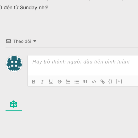
lừ đến từ Sunday nhé!
Theo dõi
{}
[+]