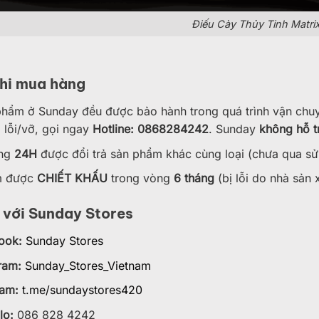
Điếu Cày Thủy Tinh Matri
khi mua hàng
phẩm ở Sunday đều được bảo hành trong quá trình vận chu
 lỗi/vỡ, gọi ngay
Hotline: 0868284242
. Sunday
không hỗ t
̀ng
24H
được đổi trả sản phẩm khác cùng loại (chưa qua sử
m được
CHIẾT KHẤU
trong vòng
6 tháng
(bị lỗi do nhà sản xu
i với Sunday Stores
ook:
Sunday Stores
ram:
Sunday_Stores_Vietnam
ram:
t.me/sundaystores420
lo:
086 828 4242