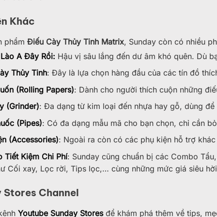
ện Khác
ản phẩm
Điếu Cày Thủy Tinh Matrix
, Sunday còn có nhiều phụ
Lào A Đây Rồi:
Hậu vị sâu lắng đến dư âm khó quên. Dù bạ
ày Thủy Tinh
: Đây là lựa chọn hàng đầu của các tín đồ thí
uốn (Rolling Papers)
: Dành cho người thích cuộn những điếu
y (Grinder)
: Đa dạng từ kim loại đến nhựa hay gỗ, dùng để
uốc (Pipes)
: Có đa dạng mẫu mã cho bạn chọn, chỉ cần bỏ 
ện (Accessories)
: Ngoài ra còn có các phụ kiện hỗ trợ khá
Tiết Kiệm Chi Phí
: Sunday cũng chuẩn bị các Combo Tẩu, G
ư Cối xay, Lọc rời, Tips lọc,… cùng những mức giá siêu hời, 
 Stores Channel
 kênh
Youtube Sunday Stores
để khám phá thêm về tips, mẹo