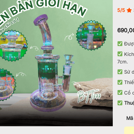
5/5
Add to
wishlist
690,0
Được
Kích
7cm.
Sử d
Thiế
Cổ c
Thuộ
Mã 