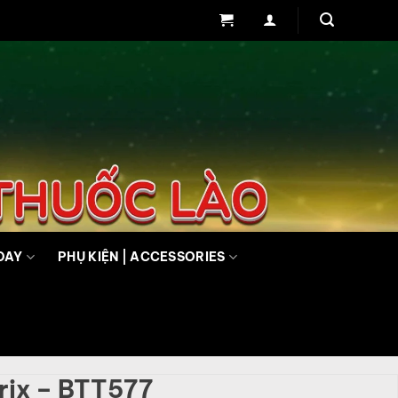
DAY
PHỤ KIỆN | ACCESSORIES
rix – BTT577