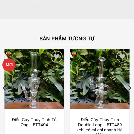
hạng
5.00
5 sao
SẢN PHẨM TƯƠNG TỰ
Mới
Add to
Add to
wishlist
wishlist
Điếu Cày Thủy Tinh Tổ
Điếu Cày Thủy Tinh
Ong – BTT494
Double Loop – BTT489
(chỉ có tại chi nhánh Hà