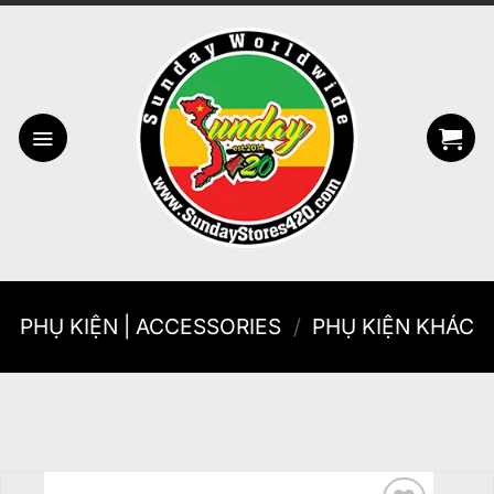
Bỏ
qua
nội
dung
PHỤ KIỆN | ACCESSORIES
/
PHỤ KIỆN KHÁC