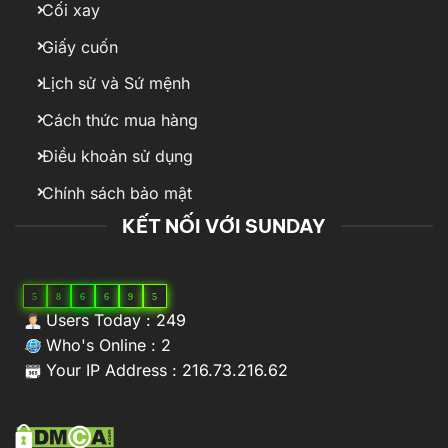
Cối xay
Giấy cuốn
Lịch sử và Sứ mệnh
Cách thức mua hàng
Điều khoản sử dụng
Chính sách bảo mật
KẾT NỐI VỚI SUNDAY
5
8
6
6
9
5
Users Today : 249
Who's Online : 2
Your IP Address : 216.73.216.62