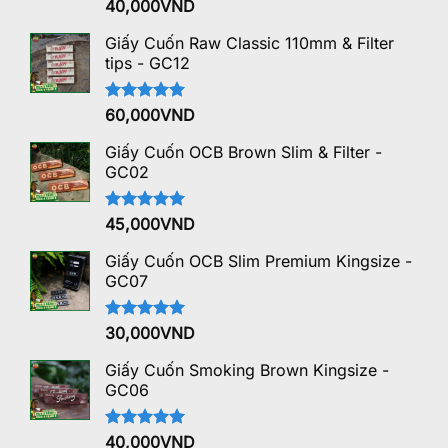
Được xếp
40,000
VND
hạng
5.00
5 sao
Giấy Cuốn Raw Classic 110mm & Filter
tips - GC12
Được xếp
60,000
VND
hạng
5.00
5 sao
Giấy Cuốn OCB Brown Slim & Filter -
GC02
Được xếp
45,000
VND
hạng
5.00
5 sao
Giấy Cuốn OCB Slim Premium Kingsize -
GC07
Được xếp
30,000
VND
hạng
5.00
5 sao
Giấy Cuốn Smoking Brown Kingsize -
GC06
Được xếp
40,000
VND