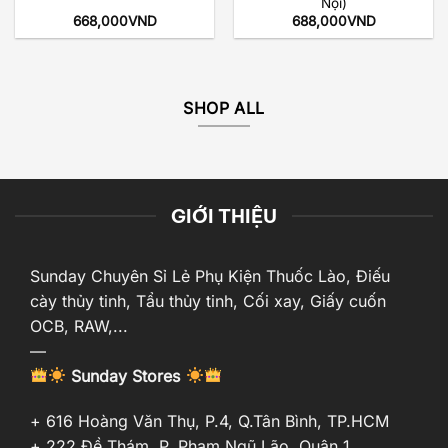
Nội)
668,000
VND
688,000
VND
SHOP ALL
GIỚI THIỆU
Sunday Chuyên Sỉ Lẻ Phụ Kiện Thuốc Lào, Điếu
cày thủy tinh, Tẩu thủy tinh, Cối xay, Giấy cuốn
OCB, RAW,...
—
Sunday Stores
+ 616 Hoàng Văn Thụ, P.4, Q.Tân Bình, TP.HCM
+ 222 Đề Thám, P. Phạm Ngũ Lão, Quận 1,