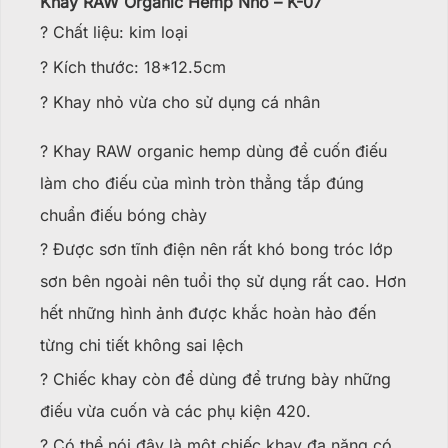
Khay RAW Organic Hemp Nhỏ – K-07
? Chất liệu: kim loại
? Kích thước: 18*12.5cm
? Khay nhỏ vừa cho sử dụng cá nhân
? Khay RAW organic hemp dùng để cuốn điếu
làm cho điếu của mình tròn thẳng tắp đúng
chuẩn điếu bóng chày
? Được sơn tĩnh điện nên rất khó bong tróc lớp
sơn bên ngoài nên tuổi thọ sử dụng rất cao. Hơn
hết những hình ảnh được khắc hoàn hảo đến
từng chi tiết không sai lệch
? Chiếc khay còn để dùng để trưng bày những
điếu vừa cuốn và các phụ kiện 420.
? Có thể nói đây là một chiếc khay đa năng có