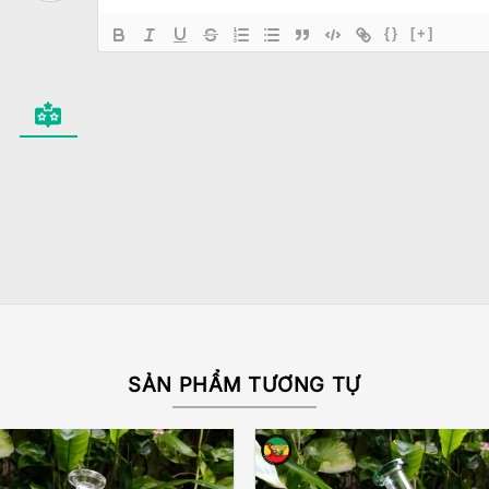
{}
[+]
SẢN PHẨM TƯƠNG TỰ