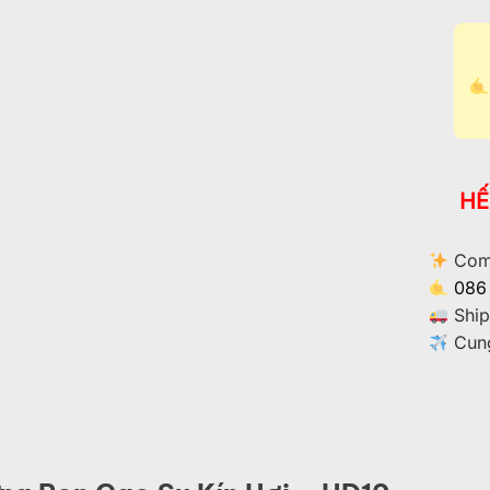
HẾ
Comm
086
Ship
Cung