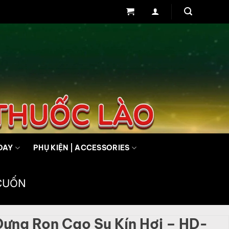
DAY
PHỤ KIỆN | ACCESSORIES
CUỐN
Đựng Ron Cao Su Kín Hơi – HD-