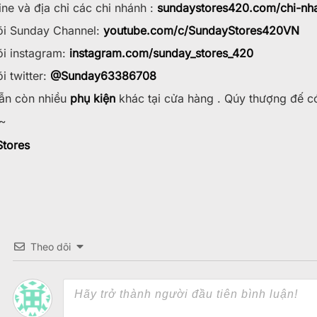
ine và địa chỉ các chi nhánh :
sundaystores420.com/chi-nha
õi Sunday Channel:
youtube.com/c/SundayStores42
0VN
õi instagram:
instagram.com/sunday_stores_420
i twitter:
@Sunday63386708
ẫn còn nhiều
phụ kiện
khác tại cửa hàng . Qúy thượng đế c
~
tores
Theo dõi