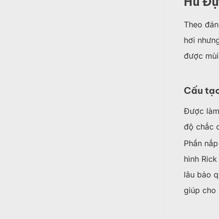
Hũ Đự
Theo đánh
hơi nhưng
được mùi 
Cấu tạo
Được làm 
độ chắc 
Phần nắp 
hình Rick
lâu bảo q
giúp cho