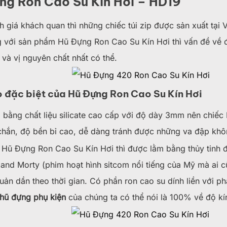
ng Ron Cao Su Kín Hơi – HD19
 giá khách quan thì những chiếc túi zip được sản xuất tại 
 với sản phẩm Hũ Đựng Ron Cao Su Kín Hơi thì vấn đề về đ
và vị nguyên chất nhất có thể.
 đặc biệt của Hũ Đựng Ron Cao Su Kín Hơi
bằng chất liệu silicate cao cấp với độ dày 3mm nên chiếc 
chắn, độ bền bỉ cao, dễ dàng tránh được những va đập kh
Hũ Đựng Ron Cao Su Kín Hơi thì được lằm bằng thủy tinh đ
 and Morty (phim hoạt hình sitcom nổi tiếng của Mỹ mà ai c
uản dần theo thời gian. Có phần ron cao su dính liền với ph
hũ đựng phụ kiện
của chúng ta có thể nói là 100% về độ kí