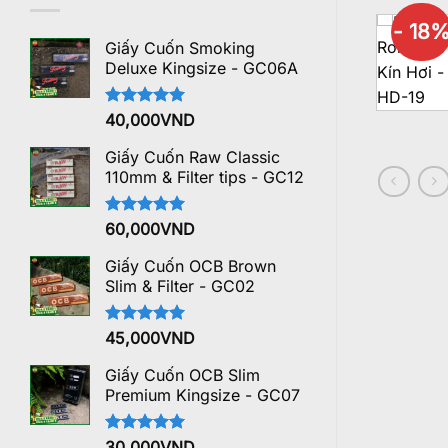
- 18
Giấy Cuốn Smoking
Deluxe Kingsize - GC06A
Được xếp
40,000
VND
hạng
5.00
5 sao
Giấy Cuốn Raw Classic
110mm & Filter tips - GC12
Được xếp
60,000
VND
hạng
5.00
5 sao
Giấy Cuốn OCB Brown
Slim & Filter - GC02
Được xếp
45,000
VND
hạng
5.00
5 sao
Giấy Cuốn OCB Slim
Premium Kingsize - GC07
Được xếp
30,000
VND