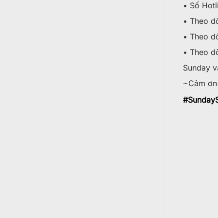
• Số Hotl
• Theo d
• Theo d
• Theo dõ
Sunday v
~Cảm ơn
#
SundayS