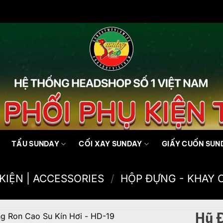
TẨU SUNDAY
CỐI XAY SUNDAY
GIẤY CUỐN SUN
KIỆN | ACCESSORIES
/
HỘP ĐỰNG - KHAY 
Hũ 