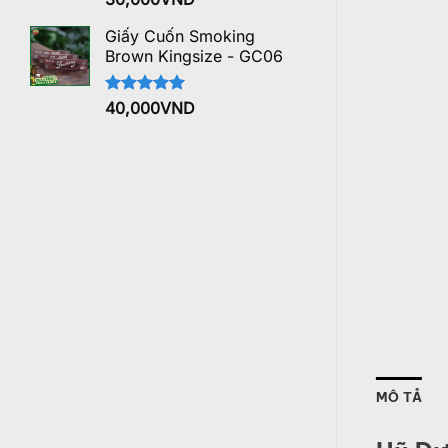
hạng
5.00
5 sao
Giấy Cuốn Smoking
Brown Kingsize - GC06
Được xếp
40,000
VND
hạng
5.00
5 sao
MÔ TẢ