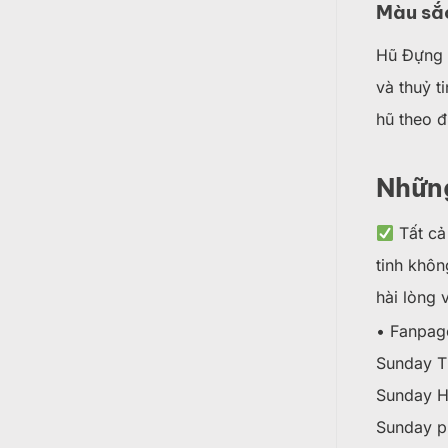
Màu sắc
Hũ Đựng 
và thuỷ t
hũ theo đ
Nhữn
Tất cả
tinh khô
hài lòng
• Fanpag
Sunday
Sunday
Sunday p