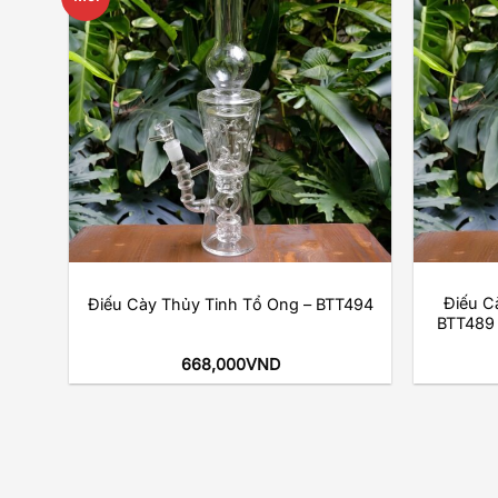
d to
Add to
hlist
wishlist
+
+
tol
Điếu C
Điếu Cày Thủy Tinh Tổ Ong – BTT494
ánh
BTT489 (
668,000
VND