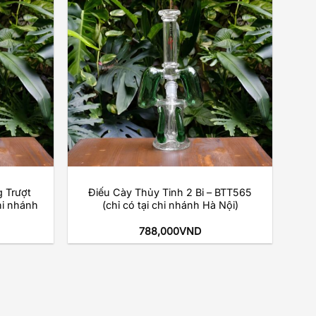
Add to
Add to
wishlist
wishlist
+
 Trượt
Điếu Cày Thủy Tinh 2 Bi – BTT565
hi nhánh
(chỉ có tại chi nhánh Hà Nội)
788,000
VND