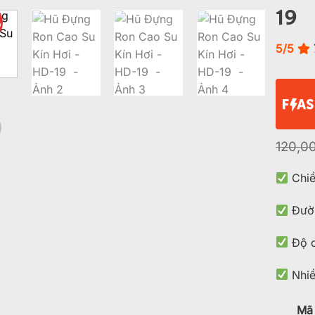
19
%
Add to
wishlist
5/5
120,0
Chiề
Đườn
Độ d
Nhiề
Mã 