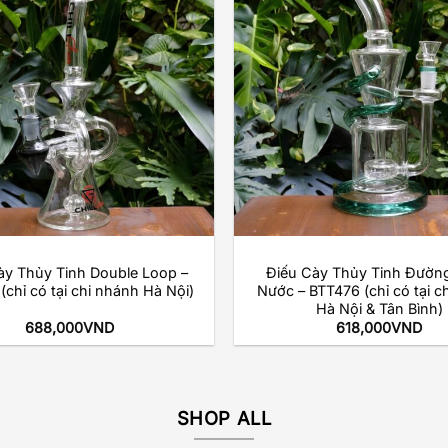
Add to
wishlist
+
ày Thủy Tinh Double Loop –
Điếu Cày Thủy Tinh Đường
chỉ có tại chi nhánh Hà Nội)
Nước – BTT476 (chỉ có tại c
Hà Nội & Tân Bình)
688,000
VND
618,000
VND
SHOP ALL