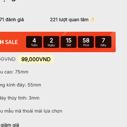
71
đánh giá
221
lượt quan tâm
4
2
15
58
5
Tuần
Ngày
Giờ
Phút
Giây
Giá
Giá
00
VND
99,000
VND
gốc
hiện
là:
tại
u cao: 75mm
120,000VND.
là:
99,000VND.
g kính đáy: 55mm
ày thủy tinh: 3mm
u mẫu mã thoải mái lựa chọn
giảm giá