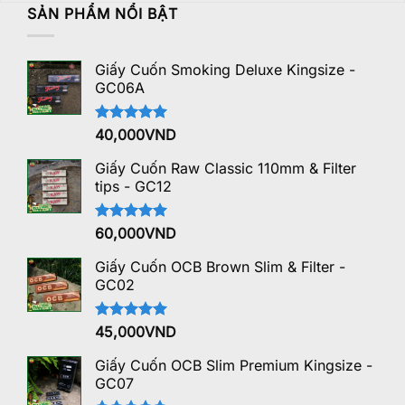
SẢN PHẨM NỔI BẬT
Giấy Cuốn Smoking Deluxe Kingsize -
GC06A
Được xếp
40,000
VND
hạng
5.00
5 sao
Giấy Cuốn Raw Classic 110mm & Filter
tips - GC12
Được xếp
60,000
VND
hạng
5.00
5 sao
Giấy Cuốn OCB Brown Slim & Filter -
GC02
Được xếp
45,000
VND
hạng
5.00
5 sao
Giấy Cuốn OCB Slim Premium Kingsize -
GC07