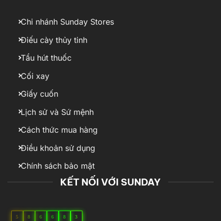
Chi nhánh Sunday Stores
Điếu cày thủy tinh
Tẩu hút thuốc
Cối xay
Giấy cuốn
Lịch sử và Sứ mệnh
Cách thức mua hàng
Điều khoản sử dụng
Chính sách bảo mật
KẾT NỐI VỚI SUNDAY
5
8
6
6
8
3