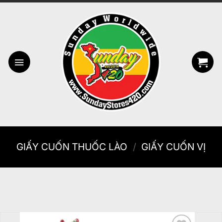
Bỏ
qua
nội
dung
GIẤY CUỐN THUỐC LÀO
/
GIẤY CUỐN VỊ