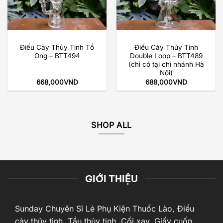
Điếu Cày Thủy Tinh Tổ
Điếu Cày Thủy Tinh
Ong – BTT494
Double Loop – BTT489
(chỉ có tại chi nhánh Hà
Nội)
668,000
VND
688,000
VND
SHOP ALL
GIỚI THIỆU
Sunday Chuyên Sỉ Lẻ Phụ Kiện Thuốc Lào, Điếu
cày thủy tinh, Tẩu thủy tinh, Cối xay, Giấy cuốn