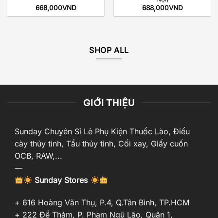
668,000
VND
688,000
VND
SHOP ALL
GIỚI THIỆU
Sunday Chuyên Sỉ Lẻ Phụ Kiện Thuốc Lào, Điếu
cày thủy tinh, Tẩu thủy tinh, Cối xay, Giấy cuốn
OCB, RAW,...
—
Sunday Stores
+ 616 Hoàng Văn Thụ, P.4, Q.Tân Bình, TP.HCM
+ 222 Đề Thám, P. Phạm Ngũ Lão, Quận 1,