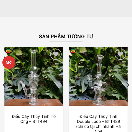
hạng
5.00
5 sao
SẢN PHẨM TƯƠNG TỰ
Mới
Add to
Add to
wishlist
wishlist
Điếu Cày Thủy Tinh Tổ
Điếu Cày Thủy Tinh
Ong – BTT494
Double Loop – BTT489
(chỉ có tại chi nhánh Hà
Nội)