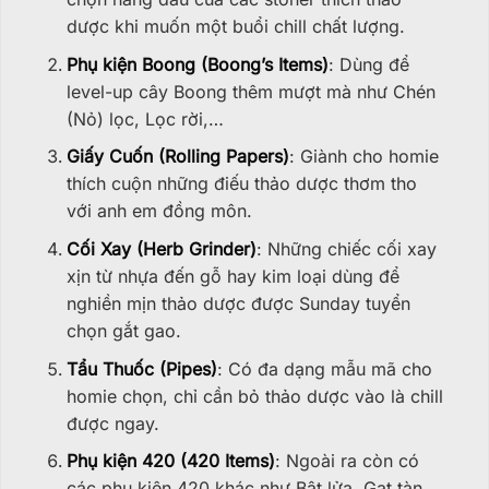
dược khi muốn một buổi chill chất lượng.
Phụ kiện Boong (Boong’s Items)
: Dùng để
level-up cây Boong thêm mượt mà như Chén
(Nỏ) lọc, Lọc rời,…
Giấy Cuốn (Rolling Papers)
: Giành cho homie
thích cuộn những điếu thảo dược thơm tho
với anh em đồng môn.
Cối Xay (Herb Grinder)
: Những chiếc cối xay
xịn từ nhựa đến gỗ hay kim loại dùng để
nghiền mịn thảo dược được Sunday tuyển
chọn gắt gao.
Tẩu Thuốc (Pipes)
: Có đa dạng mẫu mã cho
homie chọn, chỉ cần bỏ thảo dược vào là chill
được ngay.
Phụ kiện 420 (420 Items)
: Ngoài ra còn có
các phụ kiện 420 khác như Bật lửa, Gạt tàn,