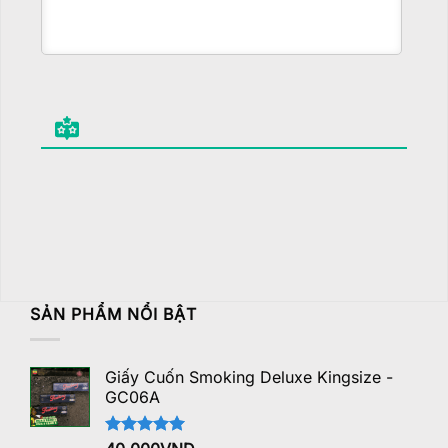
SẢN PHẨM NỔI BẬT
Giấy Cuốn Smoking Deluxe Kingsize -
GC06A
Được xếp