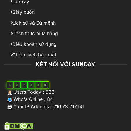
Cối xay
Giấy cuốn
Lịch sử và Sứ mệnh
Cách thức mua hàng
Điều khoản sử dụng
Chính sách bảo mật
KẾT NỐI VỚI SUNDAY
5
8
7
0
0
9
Users Today : 563
Who's Online : 84
Your IP Address : 216.73.217.141