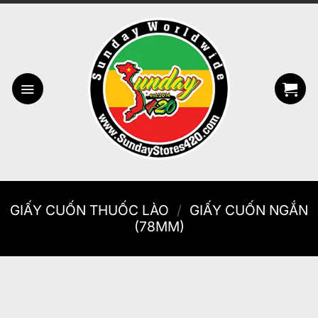
Bỏ
qua
nội
dung
GIẤY CUỐN THUỐC LÀO
/
GIẤY CUỐN NGẮN
(78MM)