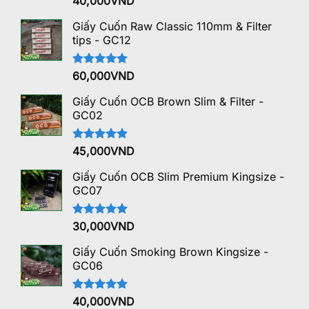
40,000
VND
hạng
5.00
5 sao
Giấy Cuốn Raw Classic 110mm & Filter
tips - GC12
Được xếp
60,000
VND
hạng
5.00
5 sao
Giấy Cuốn OCB Brown Slim & Filter -
GC02
Được xếp
45,000
VND
hạng
5.00
5 sao
Giấy Cuốn OCB Slim Premium Kingsize -
GC07
Được xếp
30,000
VND
hạng
5.00
5 sao
Giấy Cuốn Smoking Brown Kingsize -
GC06
Được xếp
40,000
VND