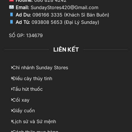
Email:
SundayStores420@Gmail.com
Ad Du:
096166 3335 (Khách Sỉ Bán Buôn)
Ad Tú:
093808 5653 (Đại Lý Sunday)
SỐ GP: 134679
LIÊN KẾT
Chi nhánh Sunday Stores
Điếu cày thủy tinh
Tẩu hút thuốc
Cối xay
Giấy cuốn
Lịch sử và Sứ mệnh