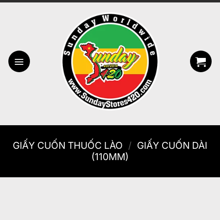
Bỏ
qua
nội
dung
GIẤY CUỐN THUỐC LÀO
/
GIẤY CUỐN DÀI
(110MM)