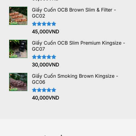
hạng
5.00
5 sao
Giấy Cuốn OCB Brown Slim & Filter -
GC02
Được xếp
45,000
VND
hạng
5.00
5 sao
Giấy Cuốn OCB Slim Premium Kingsize -
GC07
Được xếp
30,000
VND
hạng
5.00
5 sao
Giấy Cuốn Smoking Brown Kingsize -
GC06
Được xếp
40,000
VND
hạng
5.00
5 sao