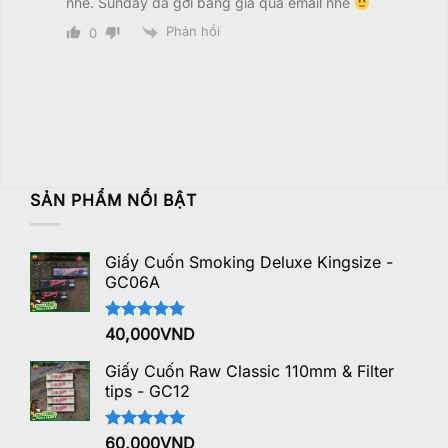
nhé. Sunday đã gởi bảng giá qua email nhé
Phản hồi
0
SẢN PHẨM NỔI BẬT
Giấy Cuốn Smoking Deluxe Kingsize -
GC06A
Được xếp
40,000
VND
hạng
5.00
5 sao
Giấy Cuốn Raw Classic 110mm & Filter
tips - GC12
Được xếp
60,000
VND