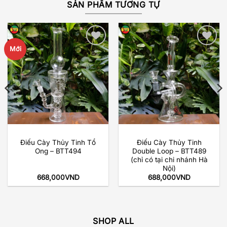
SẢN PHẨM TƯƠNG TỰ
Mới
Add to
Add to
wishlist
wishlist
Điếu Cày Thủy Tinh Tổ
Điếu Cày Thủy Tinh
Ong – BTT494
Double Loop – BTT489
(chỉ có tại chi nhánh Hà
Nội)
668,000
VND
688,000
VND
SHOP ALL