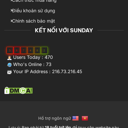
Cách thức mua hàng
Điều khoản sử dụng
Chính sách bảo mật
KẾT NỐI VỚI SUNDAY
5
8
7
4
8
2
Users Today : 470
Who's Online : 73
Your IP Address : 216.73.216.45
Hổ trợ ngôn ngữ
Lưu ý: Bạn phải từ
18 tuổi trở lên
để truy cập website này.