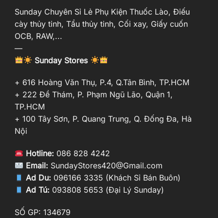
Sunday Chuyên Sỉ Lẻ Phụ Kiện Thuốc Lào, Điếu
cày thủy tinh, Tẩu thủy tinh, Cối xay, Giấy cuốn
OCB, RAW,...
—
Sunday Stores
+ 616 Hoàng Văn Thụ, P.4, Q.Tân Bình, TP.HCM
+ 222 Đề Thám, P. Phạm Ngũ Lão, Quận 1,
TP.HCM
+ 100 Tây Sơn, P. Quang Trung, Q. Đống Đa, Hà
Nội
Hotline:
086 828 4242
Email:
SundayStores420@Gmail.com
Ad Du:
096166 3335 (Khách Sỉ Bán Buôn)
Ad Tú:
093808 5653 (Đại Lý Sunday)
SỐ GP: 134679