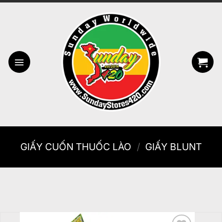
Bỏ
qua
nội
dung
GIẤY CUỐN THUỐC LÀO
/
GIẤY BLUNT