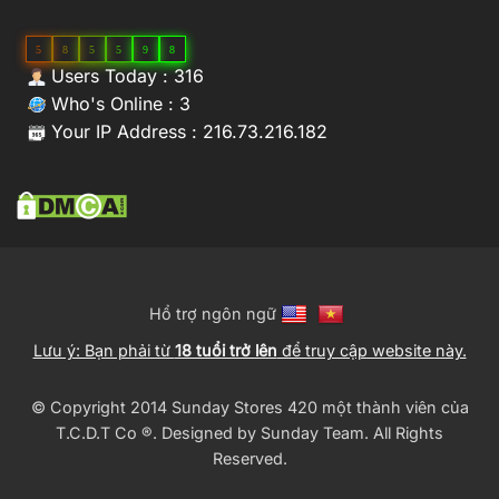
5
8
5
5
9
8
Users Today : 316
Who's Online : 3
Your IP Address : 216.73.216.182
Hổ trợ ngôn ngữ
Lưu ý: Bạn phải từ
18 tuổi trở lên
để truy cập website này.
© Copyright 2014 Sunday Stores 420 một thành viên của
T.C.D.T Co ®️. Designed by
Sunday Team
. All Rights
Reserved.