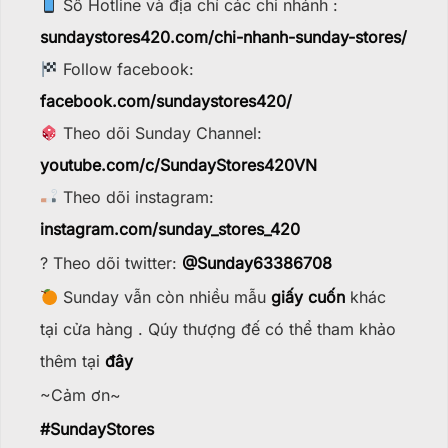
Số Hotline và địa chỉ các chi nhánh :
sundaystores420.com/chi-nhanh-sunday-stores/
Follow facebook:
facebook.com/sundaystores420/
Theo dõi Sunday Channel:
youtube.com/c/SundayStores42
0VN
Theo dõi instagram:
instagram.com/sunday_stores_420
? Theo dõi twitter:
@Sunday63386708
Sunday vẫn còn nhiều mẫu
giấy cuốn
khác
tại cửa hàng . Qúy thượng đế có thể tham khảo
thêm tại
đây
~Cảm ơn~
#
SundayStores