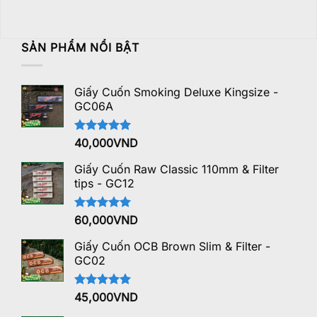
SẢN PHẨM NỔI BẬT
Giấy Cuốn Smoking Deluxe Kingsize -
GC06A
Được xếp
40,000
VND
hạng
5.00
5 sao
Giấy Cuốn Raw Classic 110mm & Filter
tips - GC12
Được xếp
60,000
VND
hạng
5.00
5 sao
Giấy Cuốn OCB Brown Slim & Filter -
GC02
Được xếp
45,000
VND
hạng
5.00