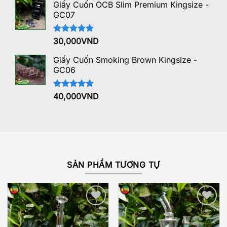
5 sao
Giấy Cuốn OCB Slim Premium Kingsize -
GC07
Được xếp
30,000
VND
hạng
5.00
5 sao
Giấy Cuốn Smoking Brown Kingsize -
GC06
Được xếp
40,000
VND
hạng
5.00
5 sao
SẢN PHẨM TƯƠNG TỰ
Add to
Add to
wishlist
wishlist