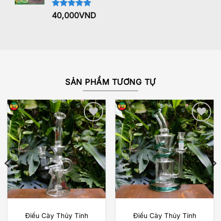
Được xếp
40,000
VND
hạng
5.00
5 sao
SẢN PHẨM TƯƠNG TỰ
Add to
Add to
wishlist
wishlist
Điếu Cày Thủy Tinh
Điếu Cày Thủy Tinh