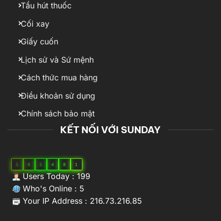
Tẩu hút thuốc
Cối xay
Giấy cuốn
Lịch sử và Sứ mệnh
Cách thức mua hàng
Điều khoản sử dụng
Chính sách bảo mật
KẾT NỐI VỚI SUNDAY
5
8
5
4
8
1
Users Today : 199
Who's Online : 5
Your IP Address : 216.73.216.85