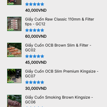
Được xếp
40,000
VND
hạng
5.00
5 sao
Giấy Cuốn Raw Classic 110mm & Filter
tips - GC12
Được xếp
60,000
VND
hạng
5.00
5 sao
Giấy Cuốn OCB Brown Slim & Filter -
GC02
Được xếp
45,000
VND
hạng
5.00
5 sao
Giấy Cuốn OCB Slim Premium Kingsize -
GC07
Được xếp
30,000
VND
hạng
5.00
5 sao
Giấy Cuốn Smoking Brown Kingsize -
GC06