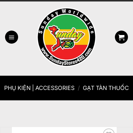
Bỏ
qua
nội
dung
PHỤ KIỆN | ACCESSORIES
/
GẠT TÀN THUỐC