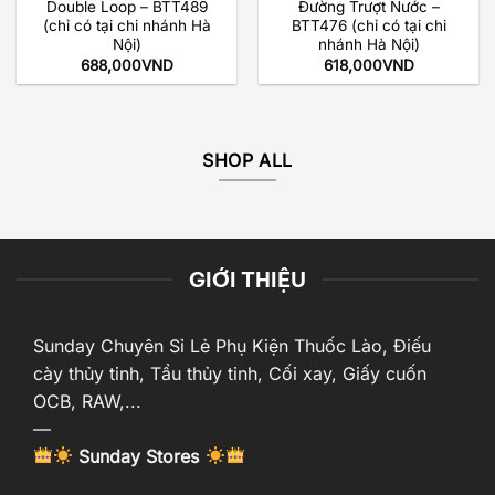
Double Loop – BTT489
Đường Trượt Nước –
(chỉ có tại chi nhánh Hà
BTT476 (chỉ có tại chi
Nội)
nhánh Hà Nội)
688,000
VND
618,000
VND
SHOP ALL
GIỚI THIỆU
Sunday Chuyên Sỉ Lẻ Phụ Kiện Thuốc Lào, Điếu
cày thủy tinh, Tẩu thủy tinh, Cối xay, Giấy cuốn
OCB, RAW,...
—
Sunday Stores