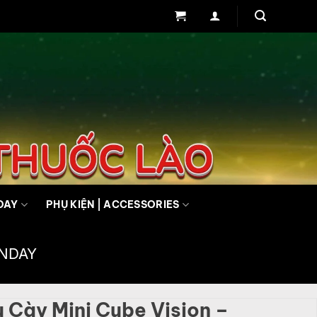
DAY
PHỤ KIỆN | ACCESSORIES
UNDAY
u Cày Mini Cube Vision –