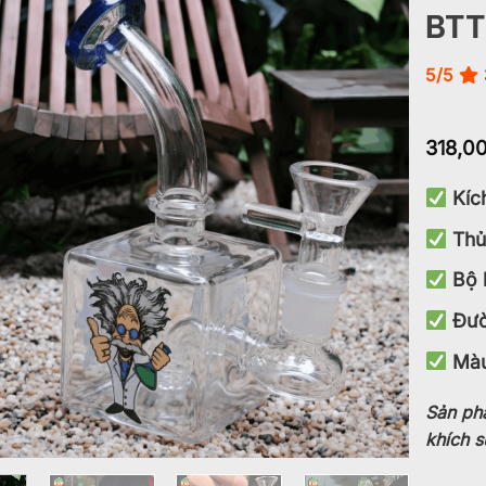
BTT
Add to
wishlist
5/5
318,0
Kíc
Thủ
Bộ 
Đườ
Màu
Sản ph
khích s