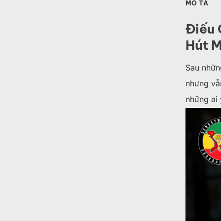
MÔ TẢ
Điếu 
Hút 
Sau những
nhưng vẫn
những ai 