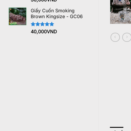
hạng
5.00
5 sao
Giấy Cuốn Smoking
Brown Kingsize - GC06
Được xếp
40,000
VND
hạng
5.00
5 sao