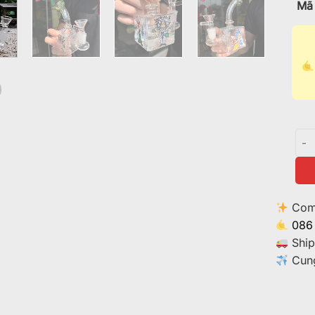
Mã 
Điế
Comm
086
Ship
Cung