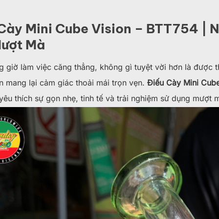
Cày Mini Cube Vision – BTT754 | N
Mượt Mà
 giờ làm việc căng thẳng, không gì tuyệt vời hơn là được 
 mang lại cảm giác thoải mái trọn vẹn.
Điếu Cày Mini Cube
yêu thích sự gọn nhẹ, tinh tế và trải nghiệm sử dụng mượt