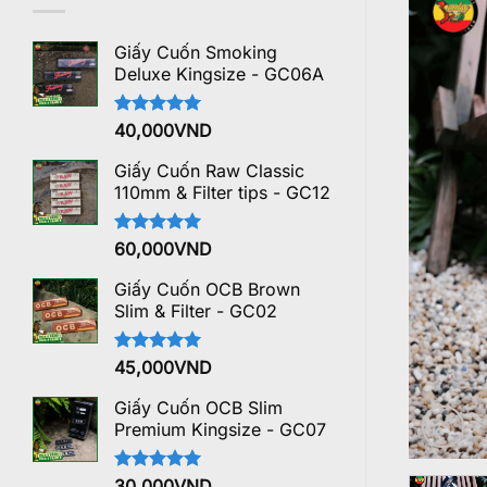
Giấy Cuốn Smoking
Deluxe Kingsize - GC06A
Được xếp
40,000
VND
hạng
5.00
5 sao
Giấy Cuốn Raw Classic
110mm & Filter tips - GC12
Được xếp
60,000
VND
hạng
5.00
5 sao
Giấy Cuốn OCB Brown
Slim & Filter - GC02
Được xếp
45,000
VND
hạng
5.00
5 sao
Giấy Cuốn OCB Slim
Premium Kingsize - GC07
Được xếp
30,000
VND