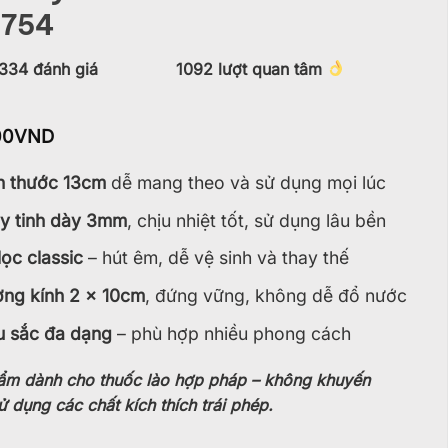
754
334
đánh giá
1092
lượt quan tâm
00
VND
h thước 13cm
dễ mang theo và sử dụng mọi lúc
y tinh dày 3mm
, chịu nhiệt tốt, sử dụng lâu bền
lọc classic
– hút êm, dễ vệ sinh và thay thế
ng kính 2 x 10cm
, đứng vững, không dễ đổ nước
 sắc đa dạng
– phù hợp nhiều phong cách
ẩm dành cho thuốc lào hợp pháp – không khuyến
ử dụng các chất kích thích trái phép.