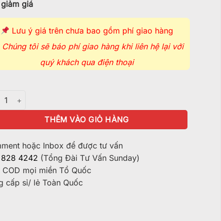
giảm giá
Lưu ý giá trên chưa bao gồm phí giao hàng
Chúng tôi sẽ báo phí giao hàng khi liên hệ lại với
quý khách qua điện thoại
u Cày Mini Cube Vision - BTT754 số lượng
THÊM VÀO GIỎ HÀNG
ent hoặc Inbox để được tư vấn
 828 4242
(Tổng Đài Tư Vấn Sunday)
 COD mọi miền Tổ Quốc
 cấp sỉ/ lẻ Toàn Quốc