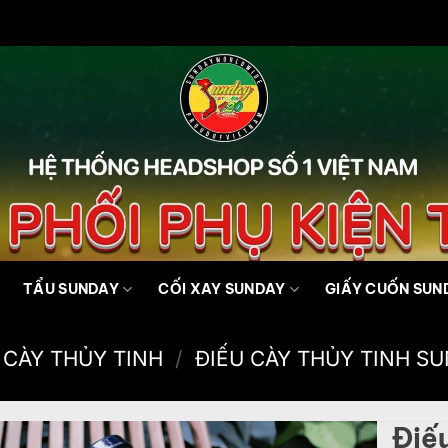
TẨU SUNDAY
CỐI XAY SUNDAY
GIẤY CUỐN SUN
 CÀY THỦY TINH
/
ĐIẾU CÀY THỦY TINH S
Điế