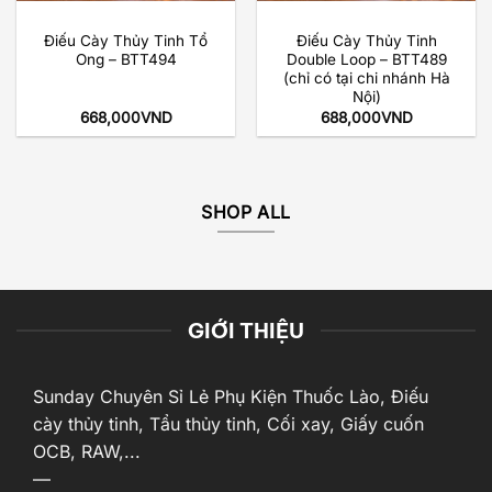
Điếu Cày Thủy Tinh Tổ
Điếu Cày Thủy Tinh
Ong – BTT494
Double Loop – BTT489
(chỉ có tại chi nhánh Hà
Nội)
668,000
VND
688,000
VND
SHOP ALL
GIỚI THIỆU
Sunday Chuyên Sỉ Lẻ Phụ Kiện Thuốc Lào, Điếu
cày thủy tinh, Tẩu thủy tinh, Cối xay, Giấy cuốn
OCB, RAW,...
—