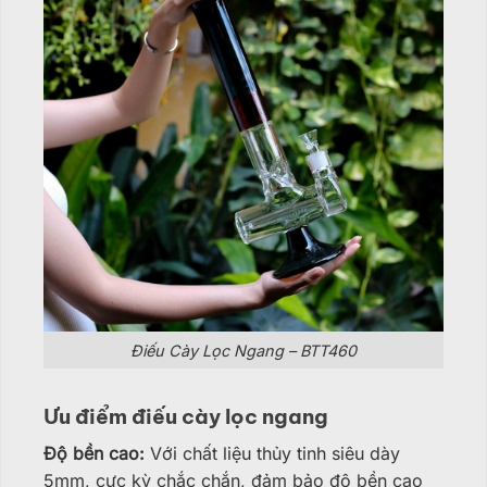
Điếu Cày Lọc Ngang – BTT460
Ưu điểm điếu cày lọc ngang
Độ bền cao:
Với chất liệu thủy tinh siêu dày
5mm, cực kỳ chắc chắn, đảm bảo độ bền cao