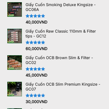
Giấy Cuốn Smoking Deluxe Kingsize -
GC06A
Được xếp
40,000
VND
hạng
5.00
5 sao
Giấy Cuốn Raw Classic 110mm & Filter
tips - GC12
Được xếp
60,000
VND
hạng
5.00
5 sao
Giấy Cuốn OCB Brown Slim & Filter -
GC02
Được xếp
45,000
VND
hạng
5.00
5 sao
Giấy Cuốn OCB Slim Premium Kingsize -
GC07
Được xếp
30,000
VND
hạng
5.00