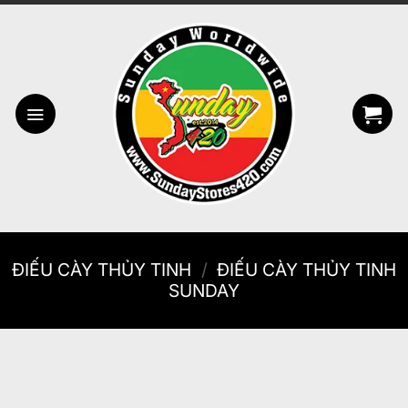
Bỏ
qua
nội
dung
ĐIẾU CÀY THỦY TINH
/
ĐIẾU CÀY THỦY TINH
SUNDAY