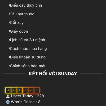
Điếu cày thủy tinh
Tẩu hút thuốc
Cối xay
Giấy cuốn
Lịch sử và Sứ mệnh
Cách thức mua hàng
Điều khoản sử dụng
Chính sách bảo mật
KẾT NỐI VỚI SUNDAY
5
8
7
2
4
0
Users Today : 228
Who's Online : 8