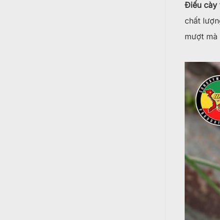
Điếu cày
chất lượn
mượt mà m