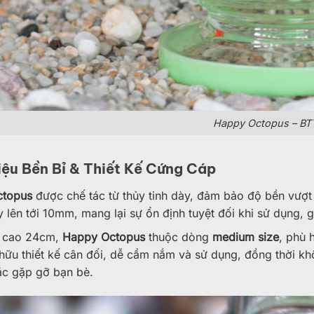
Happy Octopus – BT
iệu Bền Bỉ & Thiết Kế Cứng Cáp
ctopus
được chế tác từ thủy tinh dày, đảm bảo độ bền vượt 
 lên tới 10mm, mang lại sự ổn định tuyệt đối khi sử dụng,
u cao 24cm,
Happy Octopus
thuộc dòng
medium size
, phù 
hữu thiết kế cân đối, dễ cầm nắm và sử dụng, đồng thời k
ặc gặp gỡ bạn bè.