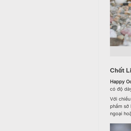
Chất L
Happy O
có độ dày
Với chiề
phẩm sở 
ngoại ho