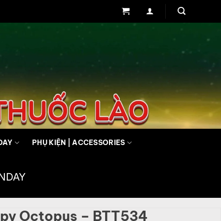
DAY
PHỤ KIỆN | ACCESSORIES
UNDAY
py Octopus – BTT534