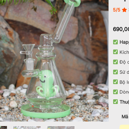
5/5
Add to
wishlist
690,0
Hap
Kích
Độ d
Sử d
Bộ l
Dòng
Thuộ
Mã 