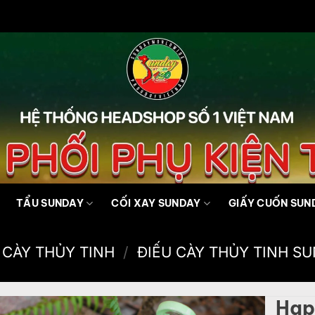
TẨU SUNDAY
CỐI XAY SUNDAY
GIẤY CUỐN SUN
 CÀY THỦY TINH
/
ĐIẾU CÀY THỦY TINH S
Hap