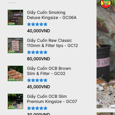
Giấy Cuốn Smoking
Deluxe Kingsize - GC06A
Được xếp
40,000
VND
hạng
5.00
5 sao
Giấy Cuốn Raw Classic
110mm & Filter tips - GC12
Được xếp
60,000
VND
hạng
5.00
5 sao
Giấy Cuốn OCB Brown
Slim & Filter - GC02
Được xếp
45,000
VND
hạng
5.00
5 sao
Giấy Cuốn OCB Slim
Premium Kingsize - GC07
Được xếp
30,000
VND