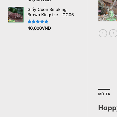
hạng
5.00
5 sao
Giấy Cuốn Smoking
Brown Kingsize - GC06
Được xếp
40,000
VND
hạng
5.00
5 sao
MÔ TẢ
Happ