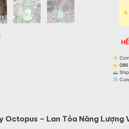
HẾ
Comm
086
Ship
Cung
y Octopus – Lan Tỏa Năng Lượng V