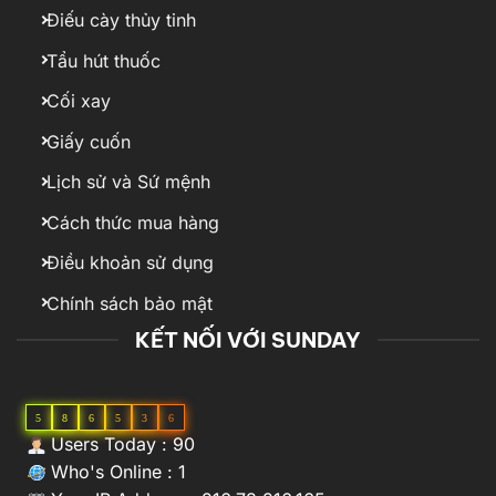
Điếu cày thủy tinh
Tẩu hút thuốc
Cối xay
Giấy cuốn
Lịch sử và Sứ mệnh
Cách thức mua hàng
Điều khoản sử dụng
Chính sách bảo mật
KẾT NỐI VỚI SUNDAY
5
8
6
5
3
6
Users Today : 90
Who's Online : 1