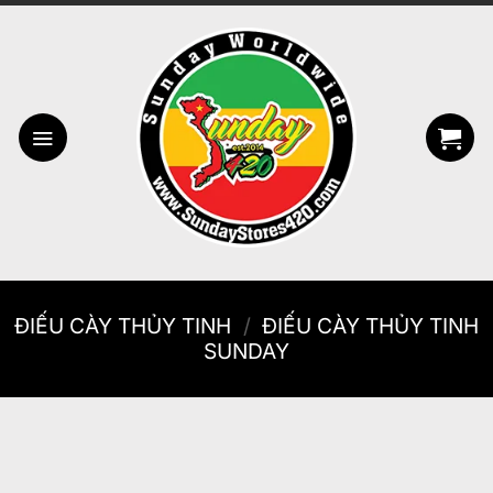
Bỏ
qua
nội
dung
ĐIẾU CÀY THỦY TINH
/
ĐIẾU CÀY THỦY TINH
SUNDAY