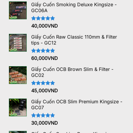
Giấy Cuốn Smoking Deluxe Kingsize -
GC06A
Được xếp
40,000
VND
hạng
5.00
5 sao
Giấy Cuốn Raw Classic 110mm & Filter
tips - GC12
Được xếp
60,000
VND
hạng
5.00
5 sao
Giấy Cuốn OCB Brown Slim & Filter -
GC02
Được xếp
45,000
VND
hạng
5.00
5 sao
Giấy Cuốn OCB Slim Premium Kingsize -
GC07
Được xếp
30,000
VND
hạng
5.00
5 sao