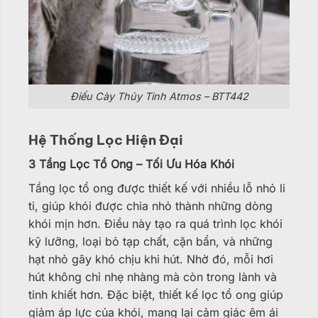
Điếu Cày Thủy Tinh Atmos – BTT442
Hệ Thống Lọc Hiện Đại
3 Tầng Lọc Tổ Ong – Tối Ưu Hóa Khói
Tầng lọc tổ ong được thiết kế với nhiều lỗ nhỏ li
ti, giúp khói được chia nhỏ thành những dòng
khói mịn hơn. Điều này tạo ra quá trình lọc khói
kỹ lưỡng, loại bỏ tạp chất, cặn bẩn, và những
hạt nhỏ gây khó chịu khi hút. Nhờ đó, mỗi hơi
hút không chỉ nhẹ nhàng mà còn trong lành và
tinh khiết hơn. Đặc biệt, thiết kế lọc tổ ong giúp
giảm áp lực của khói, mang lại cảm giác êm ái