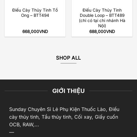
Điếu Cày Thủy Tinh Tổ
Điếu Cày Thủy Tinh
Ong – BTT494
Double Loop – BTT489
(chỉ có tại chi nhánh Hà
Nội)
668,000
VND
688,000
VND
SHOP ALL
GIỚI THIỆU
Sunday Chuyên Sỉ Lẻ Phụ Kiện Thuốc Lào, Điếu
cày thủy tinh, Tẩu thủy tinh, Cối xay, Giấy cuốn
OCB, RAW,...
—