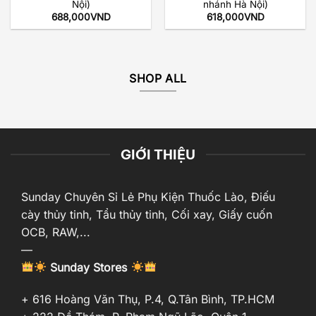
Nội)
nhánh Hà Nội)
688,000
VND
618,000
VND
SHOP ALL
GIỚI THIỆU
Sunday Chuyên Sỉ Lẻ Phụ Kiện Thuốc Lào, Điếu
cày thủy tinh, Tẩu thủy tinh, Cối xay, Giấy cuốn
OCB, RAW,...
—
Sunday Stores
+ 616 Hoàng Văn Thụ, P.4, Q.Tân Bình, TP.HCM