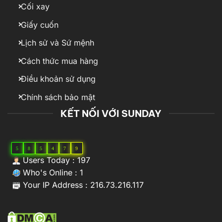
Cối xay
Giấy cuốn
Lịch sử và Sứ mệnh
Cách thức mua hàng
Điều khoản sử dụng
Chính sách bảo mật
KẾT NỐI VỚI SUNDAY
5
8
5
4
7
9
Users Today : 197
Who's Online : 1
Your IP Address : 216.73.216.117