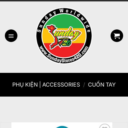
Bỏ
qua
nội
dung
PHỤ KIỆN | ACCESSORIES
/
CUỐN TAY