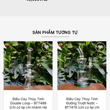
hạng
5.00
5 sao
SẢN PHẨM TƯƠNG TỰ
Add to
Add to
wishlist
wishlist
Điếu Cày Thủy Tinh
Điếu Cày Thủy Tinh
Double Loop – BTT489
Đường Trượt Nước –
(chỉ có tại chi nhánh Hà
BTT476 (chỉ có tại chi