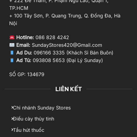
+ 222 Đề Thám, P. Phạm Ngũ Lão, Quận 1,
TP.HCM
+ 100 Tây Sơn, P. Quang Trung, Q. Đống Đa, Hà
Nội
Hotline:
086 828 4242
Email:
SundayStores420@Gmail.com
Ad Du:
096166 3335 (Khách Sỉ Bán Buôn)
Ad Tú:
093808 5653 (Đại Lý Sunday)
SỐ GP: 134679
LIÊN KẾT
Chi nhánh Sunday Stores
Điếu cày thủy tinh
Tẩu hút thuốc