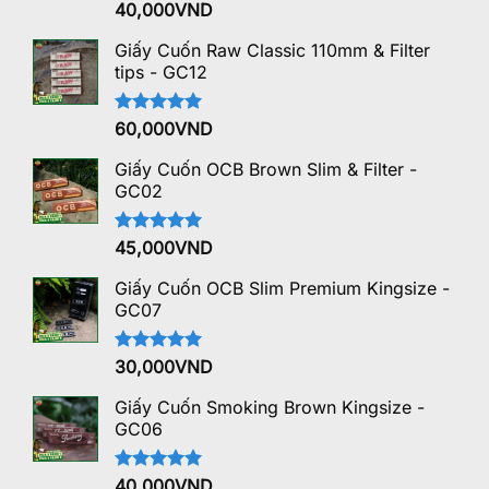
Được xếp
40,000
VND
hạng
5.00
5 sao
Giấy Cuốn Raw Classic 110mm & Filter
tips - GC12
Được xếp
60,000
VND
hạng
5.00
5 sao
Giấy Cuốn OCB Brown Slim & Filter -
GC02
Được xếp
45,000
VND
hạng
5.00
5 sao
Giấy Cuốn OCB Slim Premium Kingsize -
GC07
Được xếp
30,000
VND
hạng
5.00
5 sao
Giấy Cuốn Smoking Brown Kingsize -
GC06
Được xếp
40,000
VND