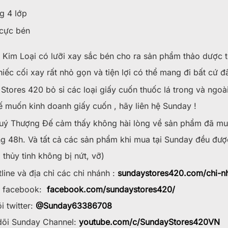
g 4 lớp
 cực bén
 Kim Loại có lưỡi xay sắc bén cho ra sản phẩm thảo dược t
iếc cối xay rất nhỏ gọn và tiện lợi có thể mang đi bất cứ đ
Stores 420 bỏ sỉ các loại giấy cuốn thuốc lá trong và ngoà
 muốn kinh doanh giấy cuốn , hãy liên hệ Sunday !
ý Thượng Đế cảm thấy không hài lòng về sản phẩm đã mua
g 48h. Và tất cả các sản phẩm khi mua tại Sunday đều đươ
 thủy tinh không bị nứt, vỡ)
line và địa chỉ các chi nhánh :
sundaystores420.com/chi-n
w facebook:
facebook.com/sundaystores420/
i twitter:
@Sunday63386708
õi Sunday Channel:
youtube.com/c/SundayStores42
0VN