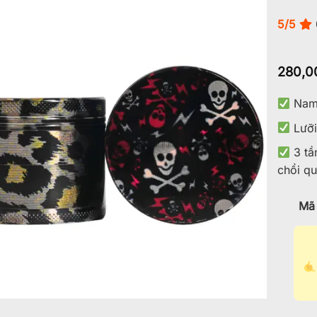
5/5
Add to
wishlist
280,0
Nam 
Lưỡi
3 tầ
chổi qu
Mã 