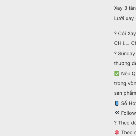
Xay 3 tần
Lưỡi xay
? Cối Xay
CHILL. Ch
? Sunday 
thượng đế
Nếu Qu
trong vòn
sản phẩm
Số Hot
Follo
? Theo dõ
Theo d