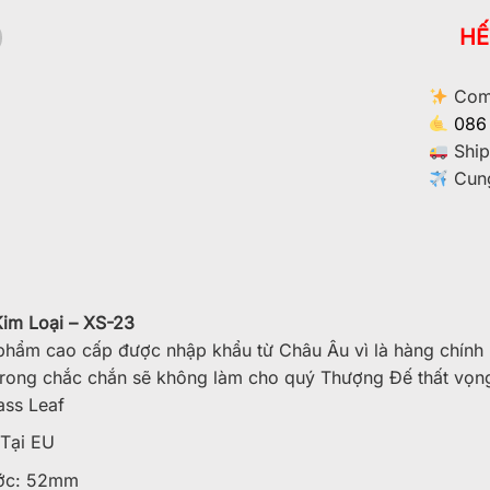
HẾ
Comm
086
Ship
Cung
Kim Loại – XS-23
phẩm cao cấp được nhập khẩu từ Châu Âu vì là hàng chính 
trong chắc chắn sẽ không làm cho quý Thượng Đế thất vọn
ass Leaf
 Tại EU
ớc: 52mm