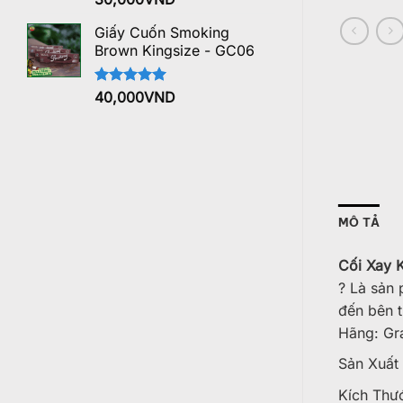
hạng
5.00
5 sao
Giấy Cuốn Smoking
Brown Kingsize - GC06
Được xếp
40,000
VND
hạng
5.00
5 sao
MÔ TẢ
Cối Xay 
? Là sản 
đến bên 
Hãng: Gr
Sản Xuất
Kích Thư