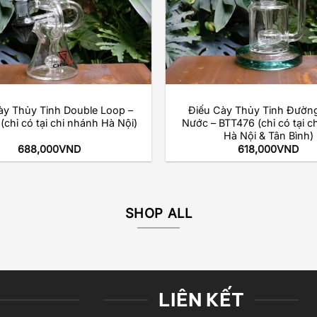
+
ày Thủy Tinh Double Loop –
Điếu Cày Thủy Tinh Đường
chỉ có tại chi nhánh Hà Nội)
Nước – BTT476 (chỉ có tại c
Hà Nội & Tân Bình)
688,000
VND
618,000
VND
SHOP ALL
LIÊN KẾT