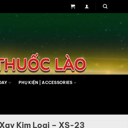
DAY
PHỤ KIỆN | ACCESSORIES
 Xay Kim Loại – XS-23