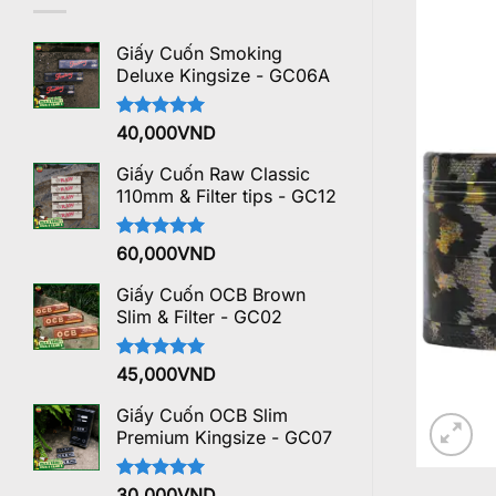
Giấy Cuốn Smoking
Deluxe Kingsize - GC06A
Được xếp
40,000
VND
hạng
5.00
5 sao
Giấy Cuốn Raw Classic
110mm & Filter tips - GC12
Được xếp
60,000
VND
hạng
5.00
5 sao
Giấy Cuốn OCB Brown
Slim & Filter - GC02
Được xếp
45,000
VND
hạng
5.00
5 sao
Giấy Cuốn OCB Slim
Premium Kingsize - GC07
Được xếp
30,000
VND