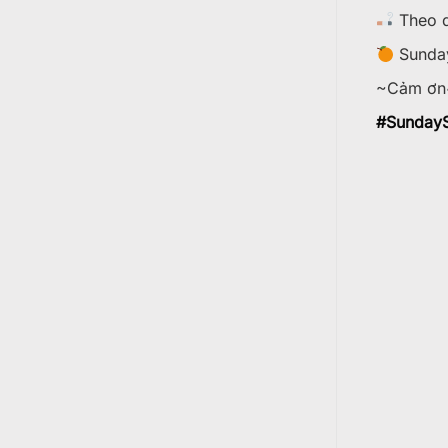
Theo d
Sunday
~Cảm ơn
#
SundayS