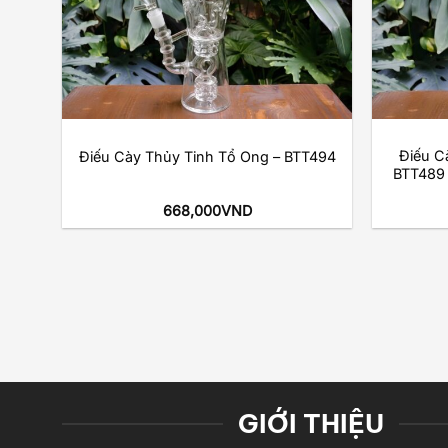
+
+
tol
Điếu C
Điếu Cày Thủy Tinh Tổ Ong – BTT494
ánh
BTT489 (
668,000
VND
GIỚI THIỆU