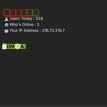
5
8
6
0
9
3
Users Today : 228
Who's Online : 5
Your IP Address : 216.73.216.7