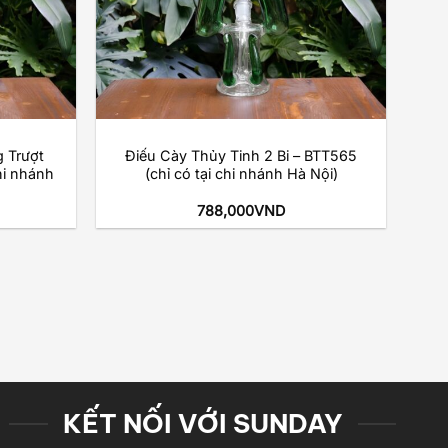
+
 Trượt
Điếu Cày Thủy Tinh 2 Bi – BTT565
hi nhánh
(chỉ có tại chi nhánh Hà Nội)
788,000
VND
KẾT NỐI VỚI SUNDAY