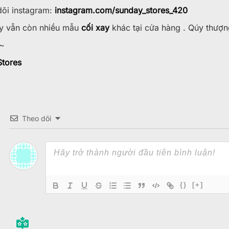
õi instagram:
instagram.com/sunday_stores_420
 vẫn còn nhiều mẫu
cối xay
khác tại cửa hàng . Qúy thượn
~
tores
Theo dõi
{}
[+]