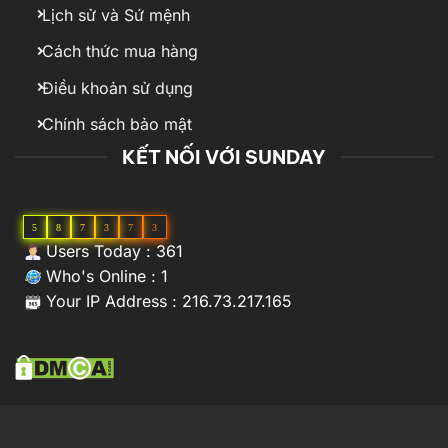
Lịch sử và Sứ mệnh
Cách thức mua hàng
Điều khoản sử dụng
Chính sách bảo mật
KẾT NỐI VỚI SUNDAY
5
8
7
3
7
3
Users Today : 361
Who's Online : 1
Your IP Address : 216.73.217.165