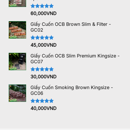
Được xếp
60,000
VND
hạng
5.00
5 sao
Giấy Cuốn OCB Brown Slim & Filter -
GC02
Được xếp
45,000
VND
hạng
5.00
5 sao
Giấy Cuốn OCB Slim Premium Kingsize -
GC07
Được xếp
30,000
VND
hạng
5.00
5 sao
Giấy Cuốn Smoking Brown Kingsize -
GC06
Được xếp
40,000
VND
hạng
5.00
5 sao