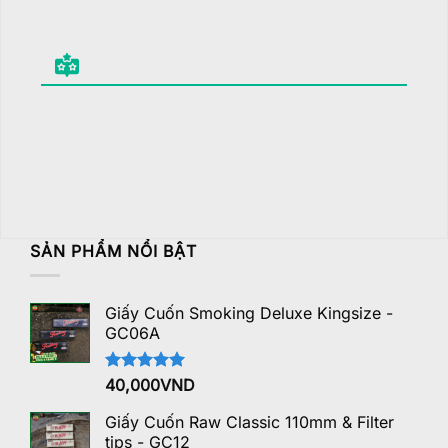
SẢN PHẨM NỔI BẬT
Giấy Cuốn Smoking Deluxe Kingsize -
GC06A
Được xếp
40,000
VND
hạng
5.00
5 sao
Giấy Cuốn Raw Classic 110mm & Filter
tips - GC12