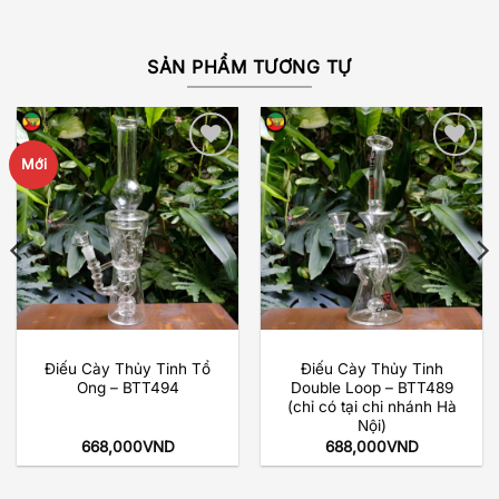
SẢN PHẨM TƯƠNG TỰ
Mới
Add to
Add to
wishlist
wishlist
Điếu Cày Thủy Tinh Tổ
Điếu Cày Thủy Tinh
Ong – BTT494
Double Loop – BTT489
(chỉ có tại chi nhánh Hà
Nội)
668,000
VND
688,000
VND