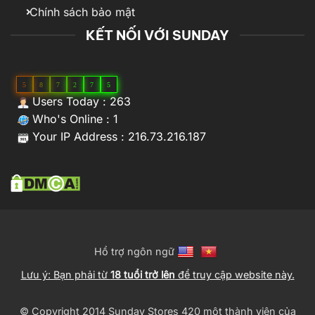
Chính sách bảo mật
KẾT NỐI VỚI SUNDAY
5
8
7
2
7
5
Users Today : 263
Who's Online : 1
Your IP Address : 216.73.216.187
Hổ trợ ngôn ngữ
Lưu ý: Bạn phải từ
18 tuổi trở lên
để truy cập website này.
© Copyright 2014 Sunday Stores 420 một thành viên của