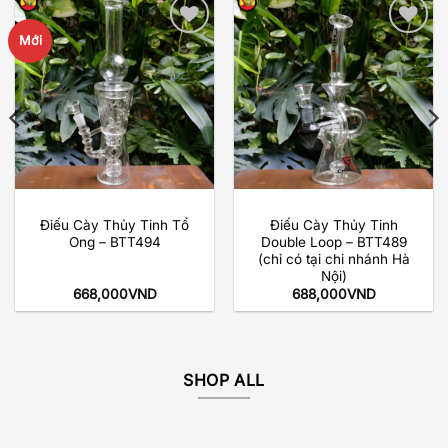
Mới
Add to
Add to
wishlist
wishlist
Điếu Cày Thủy Tinh Tổ
Điếu Cày Thủy Tinh
Ong – BTT494
Double Loop – BTT489
(chỉ có tại chi nhánh Hà
Nội)
668,000
VND
688,000
VND
SHOP ALL