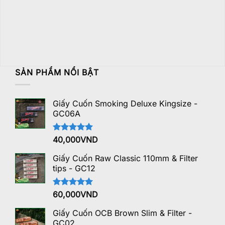
SẢN PHẨM NỔI BẬT
Giấy Cuốn Smoking Deluxe Kingsize -
GC06A
Được xếp
40,000
VND
hạng
5.00
5 sao
Giấy Cuốn Raw Classic 110mm & Filter
tips - GC12
Được xếp
60,000
VND
hạng
5.00
5 sao
Giấy Cuốn OCB Brown Slim & Filter -
GC02