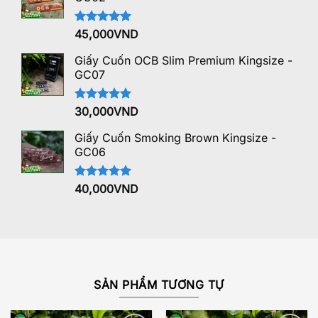
Được xếp
45,000
VND
hạng
5.00
5 sao
Giấy Cuốn OCB Slim Premium Kingsize -
GC07
Được xếp
30,000
VND
hạng
5.00
5 sao
Giấy Cuốn Smoking Brown Kingsize -
GC06
Được xếp
40,000
VND
hạng
5.00
5 sao
SẢN PHẨM TƯƠNG TỰ