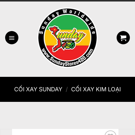
Bỏ
qua
nội
dung
CỐI XAY SUNDAY
/
CỐI XAY KIM LOẠI