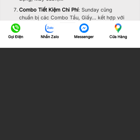
Combo Tiết Kiệm Chi Phí
: Sunday cũng
chuẩn bị các Combo Tẩu, Giấy… kết hợp với
nhiều loại phụ kiện tiện lợi, độc đáo như Cối
xay, Lọc rời, Tips lọc,… cùng những mức giá
Gọi Điện
Nhắn Zalo
Cửa Hàng
Messenger
siêu hời, tiết kiệm tiền bạc và thời gian tìm
Translate »
kiếm.
Sunday Stores Channel
Đăng ký kênh
Youtube Sunday Stores
để khám
phá thêm về tips, mẹo hay và cách sử dụng các
phụ kiện thuốc lá, thuốc lào chất lừ đến từ
Sunday nhé!
Theo dõi