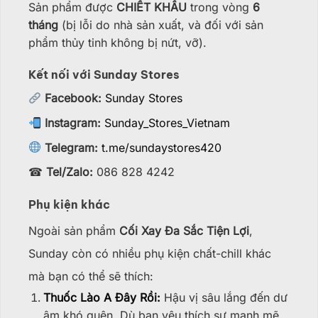
Sản phẩm được
CHIẾT KHẤU
trong vòng
6
tháng
(bị lỗi do nhà sản xuất, và đối với sản
phẩm thủy tinh không bị nứt, vỡ).
Kết nối với Sunday Stores
Facebook:
Sunday Stores
Instagram:
Sunday_Stores_Vietnam
Telegram:
t.me/sundaystores420
☎
Tel/Zalo:
086 828 4242
Phụ kiện khác
Ngoài sản phẩm
Cối Xay Đa Sắc Tiện Lợi
,
Sunday còn có nhiều phụ kiện chất-chill khác
mà bạn có thể sẽ thích:
Thuốc Lào A Đây Rồi:
Hậu vị sâu lắng đến dư
âm khó quên. Dù bạn yêu thích sự mạnh mẽ,