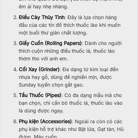
êm ái hay nhẹ nhàng.
Điếu Cày Thủy Tinh
: Đây là lựa chọn hàng
đầu của các tín đồ thích thuốc lào khi muốn
một buổi thư giãn chất lượng.
Giấy Cuốn (Rolling Papers)
: Dành cho người
thích cuộn những điếu thuốc lá, thuốc lào
thơm tho với anh em.
Cối Xay (Grinder)
: Đa dạng từ kim loại đến
nhựa hay gỗ, dùng để nghiền mịn, được
Sunday tuyển chọn gắt gao.
Tẩu Thuốc (Pipes)
: Có đa dạng mẫu mã cho
bạn chọn, chỉ cần bỏ thuốc lá, thuốc lào vào
là dùng được ngay.
Phụ kiện (Accessories)
: Ngoài ra còn có các
phụ kiện hỗ trợ khác như Bật lửa, Gạt tàn, Hũ
đựng, Máy cuốn,…