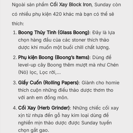
Ngoài sản phẩm
Cối Xay Block Iron
, Sunday còn
có nhiều phụ kiện 420 khác mà bạn có thể sẽ
thích:
Boong Thủy Tinh (Glass Boong)
: Đây là lựa
chọn hàng đầu của các stoner thích thảo
dược khi muốn một buổi chill chất lượng.
Phụ kiện Boong (Boong’s Items)
: Dùng để
level-up cây Boong thêm mượt mà như Chén
(Nỏ) lọc, Lọc rời,…
Giấy Cuốn (Rolling Papers)
: Giành cho homie
thích cuộn những điếu thảo dược thơm tho
với anh em đồng môn.
Cối Xay (Herb Grinder)
: Những chiếc cối xay
xịn từ nhựa đến gỗ hay kim loại dùng để
nghiền mịn thảo dược được Sunday tuyển
chọn gắt gao.