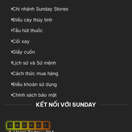
Chi nhánh Sunday Stores
Điếu cày thủy tinh
Tẩu hút thuốc
Cối xay
Giấy cuốn
Lịch sử và Sứ mệnh
Cách thức mua hàng
Điều khoản sử dụng
Chính sách bảo mật
KẾT NỐI VỚI SUNDAY
5
8
5
9
6
9