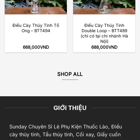
Điếu Cày Thủy Tinh Tổ
Điếu Cày Thủy Tinh
Ong – BTT494
Double Loop – BTT489
(chỉ có tại chi nhánh Hà
Nội)
668,000
VND
688,000
VND
SHOP ALL
GIỚI THIỆU
Sunday Chuyên Sỉ Lẻ Phụ Kiện Thuốc Lào, Điếu
cày thủy tinh, Tẩu thủy tinh, Cối xay, Giấy cuốn