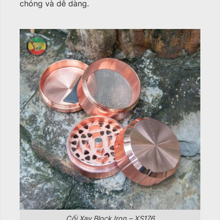
chóng và dễ dàng.
Cối Xay Block Iron – XS176