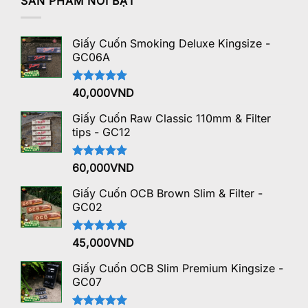
SẢN PHẨM NỔI BẬT
Giấy Cuốn Smoking Deluxe Kingsize -
GC06A
Được xếp
40,000
VND
hạng
5.00
5 sao
Giấy Cuốn Raw Classic 110mm & Filter
tips - GC12
Được xếp
60,000
VND
hạng
5.00
5 sao
Giấy Cuốn OCB Brown Slim & Filter -
GC02
Được xếp
45,000
VND
hạng
5.00
5 sao
Giấy Cuốn OCB Slim Premium Kingsize -
GC07